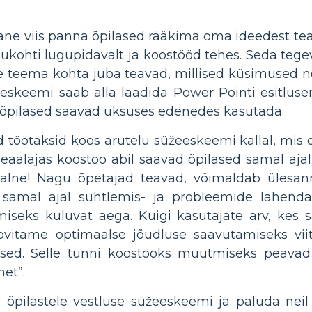
ne viis panna õpilased rääkima oma ideedest tea
eisukohti lugupidavalt ja koostööd tehes. Seda te
le teema kohta juba teavad, millised küsimused nei
skeemi saab alla laadida Power Pointi esitlusena
 õpilased saavad üksuses edenedes kasutada.
d töötaksid koos arutelu süžeeskeemi kallal, mis 
Reaalajas koostöö abil saavad õpilased samal aja
alne! Nagu õpetajad teavad, võimaldab ülesann
amal ajal suhtlemis- ja probleemide lahendam
seks kuluvat aega. Kuigi kasutajate arv, kes s
oovitame optimaalse jõudluse saavutamiseks vi
alsed. Selle tunni koostööks muutmiseks peava
et”.
 õpilastele vestluse süžeeskeemi ja paluda neil