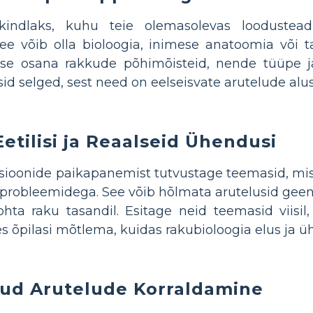
kindlaks, kuhu teie olemasolevas looduste
See võib olla bioloogia, inimese anatoomia või
se osana rakkude põhimõisteid, nende tüüpe j
d selged, sest need on eelseisvate arutelude alu
tilisi ja Reaalseid Ühendusi
sioonide paikapanemist tutvustage teemasid, mi
e probleemidega. See võib hõlmata arutelusid gee
ohta raku tasandil. Esitage neid teemasid viisi
es õpilasi mõtlema, kuidas rakubioloogia elus ja 
tud Arutelude Korraldamine