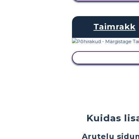
Taimrakk
KUVA TEGEVUS
Kuidas li
Arutelu sid