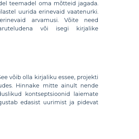
ndel teemadel oma mõtteid jagada.
astel uurida erinevaid vaatenurki.
 erinevaid arvamusi. Võite need
ruteludena või isegi kirjalike
võib olla kirjaliku essee, projekti
eludes. Hinnake mitte ainult nende
uslikud kontseptsioonid laiemate
gustab edasist uurimist ja pidevat