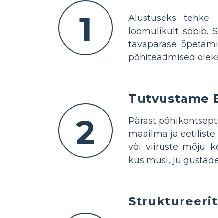
1
Alustuseks tehke 
loomulikult sobib. 
tavapärase õpetami
põhiteadmised oleksi
Tutvustame Ee
2
Pärast põhikontsept
maailma ja eetilist
või viiruste mõju k
küsimusi, julgustad
Struktureeri