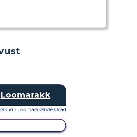
vust
Loomarakk
KUVA TEGEVUS