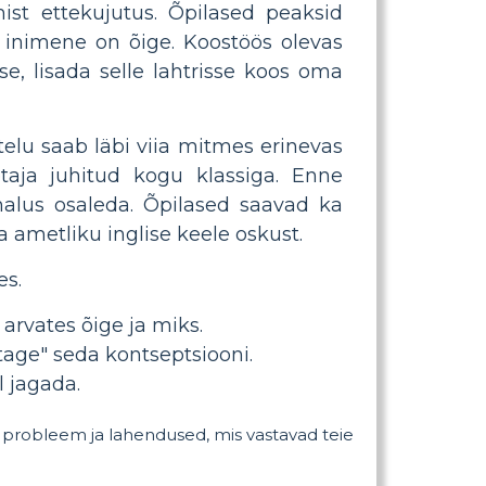
mist ettekujutus. Õpilased peaksid
 inimene on õige. Koostöös olevas
e, lisada selle lahtrisse koos oma
elu saab läbi viia mitmes erinevas
taja juhitud kogu klassiga. Enne
imalus osaleda. Õpilased saavad ka
ametliku inglise keele oskust.
es.
 arvates õige ja miks.
tage" seda kontseptsiooni.
 jagada.
d probleem ja lahendused, mis vastavad teie