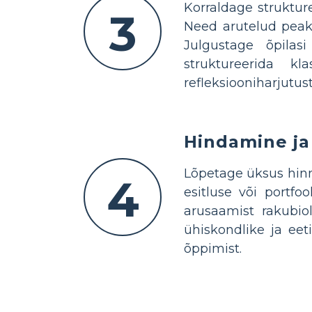
Korraldage struktur
3
Need arutelud peaks
Julgustage õpilas
struktureerida kl
refleksiooniharjutus
Hindamine j
Lõpetage üksus hinn
4
esitluse või portfo
arusaamist rakubio
ühiskondlike ja eet
õppimist.