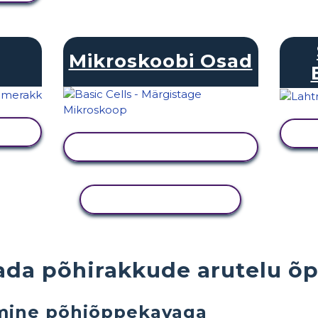
Mikroskoobi Osad
KUVA TEGEVUS
KOPEERI TEGEVUS
sada põhirakkude arutelu õ
umine põhiõppekavaga