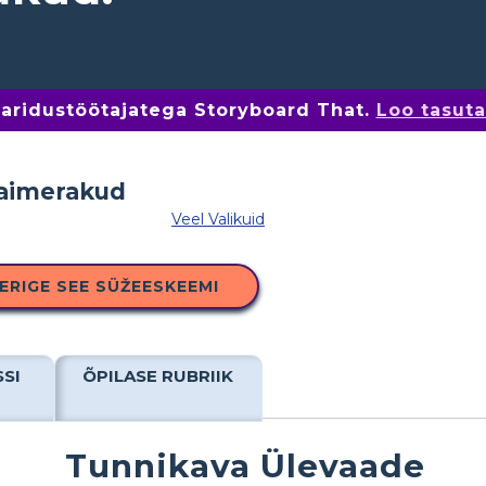
 haridustöötajatega Storyboard That.
Loo tasut
Veel Valikuid
ERIGE SEE SÜŽEESKEEMI
SSI
ÕPILASE RUBRIIK
Tunnikava Ülevaade