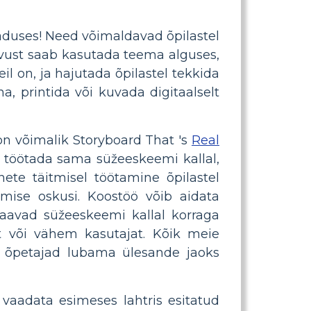
duses! Need võimaldavad õpilastel
gevust saab kasutada teema alguses,
l on, ja hajutada õpilastel tekkida
, printida või kuvada digitaalselt
on võimalik Storyboard That 's
Real
l töötada sama süžeeskeemi kallal,
ete täitmisel töötamine õpilastel
ise oskusi. Koostöö võib aidata
aavad süžeeskeemi kallal korraga
it või vähem kasutajat. Kõik meie
d õpetajad lubama ülesande jaoks
 vaadata esimeses lahtris esitatud