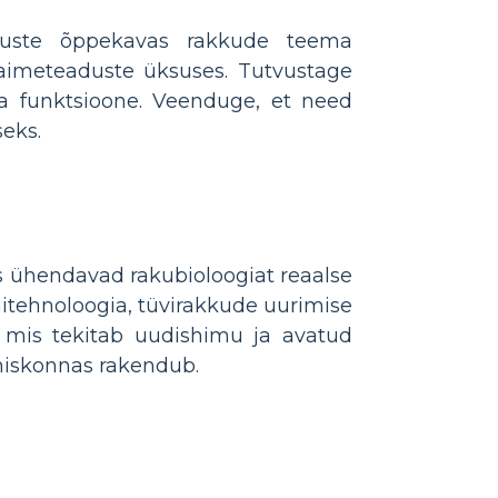
aduste õppekavas rakkude teema
 taimeteaduste üksuses. Tutvustage
a funktsioone. Veenduge, et need
seks.
s ühendavad rakubioloogiat reaalse
nitehnoloogia, tüvirakkude uurimise
l, mis tekitab uudishimu ja avatud
ühiskonnas rakendub.