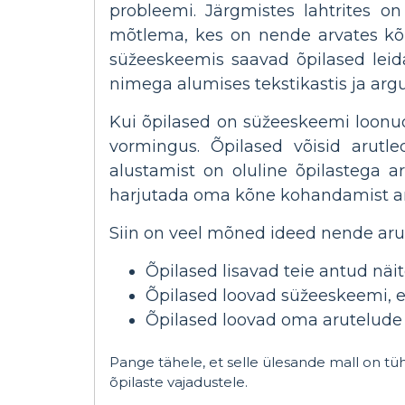
probleemi. Järgmistes lahtrites on
mõtlema, kes on nende arvates kõi
süžeeskeemis saavad õpilased leida
nimega alumises tekstikastis ja ar
Kui õpilased on süžeeskeemi loonud
vormingus. Õpilased võisid arutl
alustamist on oluline õpilastega a
harjutada oma kõne kohandamist ame
Siin on veel mõned ideed nende ar
Õpilased lisavad teie antud näit
Õpilased loovad süžeeskeemi, et 
Õpilased loovad oma arutelude
Pange tähele, et selle ülesande mall on tü
õpilaste vajadustele.