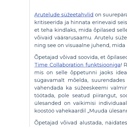
Arutelude süžeetahvlid
on suurepära
kritiseerida ja hinnata erinevaid s
et teha kindlaks, mida õpilased sel
võivaid väärarusaamu. Arutelu süžee
ning see on visuaalne juhend, mida
Õpetajad võivad soovida, et õpilase
Time Collaboration funktsiooniga
! 
mis on selle õppetunni jaoks idea
sügavamalt mõelda, suurendades s
vähendada ka süžeeskeemi valmimi
töötada, pole seatud piirangut, s
ülesanded on vaikimisi individua
koostöö vahekaardil „Muuda ülesann
Õpetajad võivad alustada, näidates