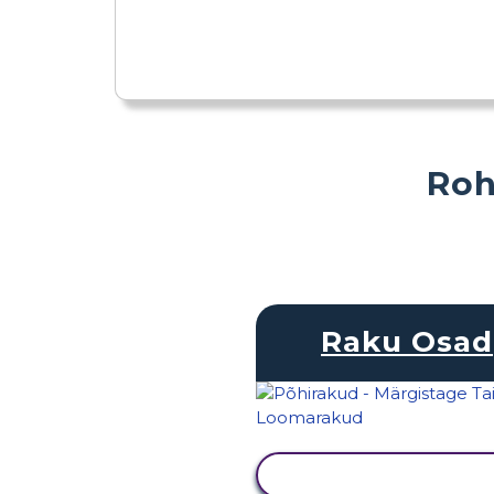
Roh
Raku Osad
KUVA TEGEVUS