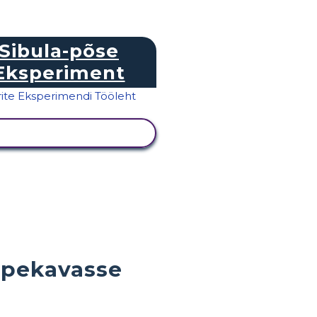
Sibula-põse
Eksperiment
KUVA TEGEVUS
ppekavasse