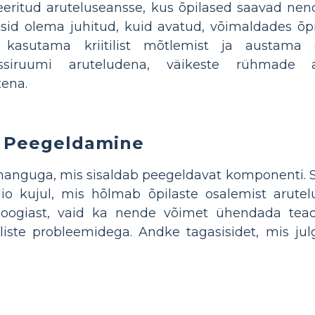
eeritud aruteluseansse, kus õpilased saavad ne
id olema juhitud, kuid avatud, võimaldades õpil
i kasutama kriitilist mõtlemist ja austama
assiruumi aruteludena, väikeste rühmade a
tena.
a Peegeldamine
anguga, mis sisaldab peegeldavat komponenti. See 
olio kujul, mis hõlmab õpilaste osalemist arut
loogiast, vaid ka nende võimet ühendada tead
iliste probleemidega. Andke tagasisidet, mis jul