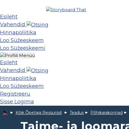
Esileht
Vahendid
Hinnapoliitika
Loo Süžeeskeem
Loo Süžeeskeemi
Esileht
Vahendid
Hinnapoliitika
Loo Süžeeskeem
Registreeru
Sisse Logima
Kõik Õpetaja Ressursid
Teadus
Põhikarakonnad
Taime- ja loomar