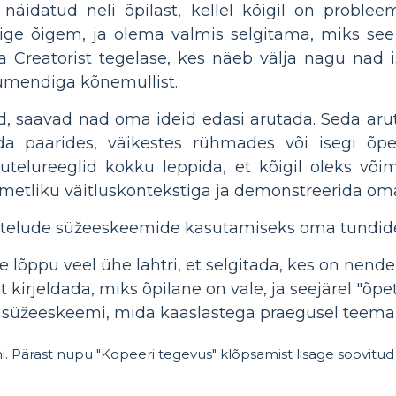
 näidatud neli õpilast, kellel kõigil on problee
ge õigem, ja olema valmis selgitama, miks see
 Creatorist tegelase, kes näeb välja nagu nad is
gumendiga kõnemullist.
, saavad nad oma ideid edasi arutada. Seda arut
eda paarides, väikestes rühmades või isegi õpe
rutelureeglid kokku leppida, et kõigil oleks võ
tliku väitluskontekstiga ja demonstreerida oma 
utelude süžeeskeemide kasutamiseks oma tundid
e lõppu veel ühe lahtri, et selgitada, kes on nende
kirjeldada, miks õpilane on vale, ja seejärel "õpe
 süžeeskeemi, mida kaaslastega praegusel teemal
hi. Pärast nupu "Kopeeri tegevus" klõpsamist lisage soovitu