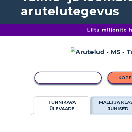
arutelutegevus
Liitu miljonite
KOPEERI TEGEVUS
KOPE
TUNNIKAVA
MALLI JA KLA
ÜLEVAADE
JUHISED