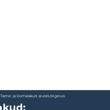
Taime- ja loomarakud: arutelutegevus
akud: