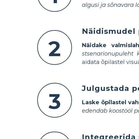
algusi ja sõnavara 
Näidismudel 
2
Näidake valmisla
stsenarionupuleht 
aidata õpilastel vis
Julgustada pe
3
Laske õpilastel va
edendab koostööl põ
Integreerida 