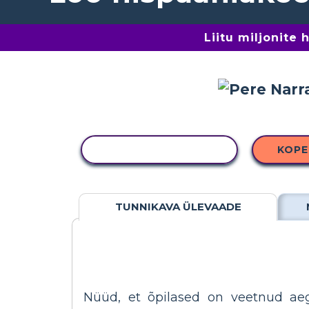
Liitu miljonite
KOPEERI TEGEVUS
KOPE
TUNNIKAVA ÜLEVAADE
Nüüd, et õpilased on veetnud aeg