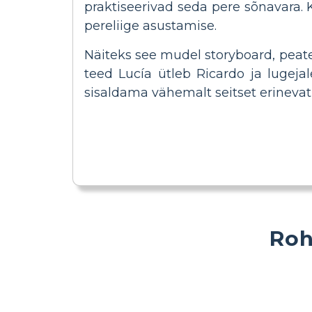
praktiseerivad seda pere sõnavara.
pereliige asustamise.
Näiteks see mudel storyboard, peat
teed Lucía ütleb Ricardo ja lugej
sisaldama vähemalt seitset erinevat
Roh