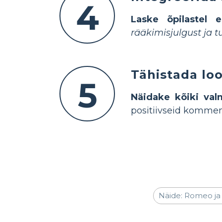
4
Laske õpilastel 
rääkimisjulgust ja 
Tähistada loo
5
Näidake kõiki val
positiivseid komme