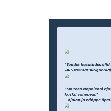
"Toodet kasutades olid na
–K-5 raamatukoguhoidj
"Ma teen Napoleoni ajas
kuskil vahepeal."
– Ajaloo ja eriõppe õpet