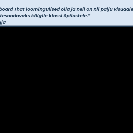
ard That loomingulised olla ja neil on nii palju visuaale,
tesaadavaks kõigile klassi õpilastele.”
aja