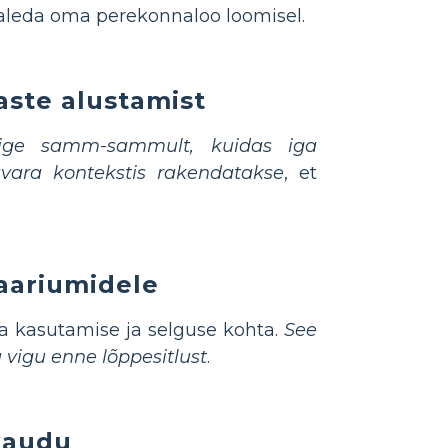
osaleda oma perekonnaloo loomisel.
aste alustamist
gige samm-sammult, kuidas iga
vara kontekstis rakendatakse
, et
naariumidele
a kasutamise ja selguse kohta.
See
vigu enne lõppesitlust
.
 kaudu