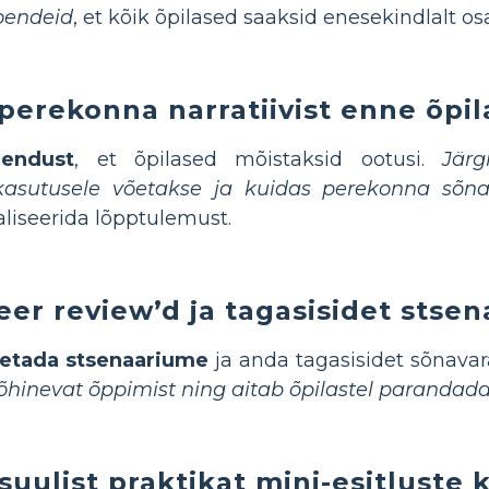
loendeid
, et kõik õpilased saaksid enesekindlalt 
perekonna narratiivist enne õpil
hendust
, et õpilased mõistaksid ootusi.
Jär
kasutusele võetakse ja kuidas perekonna sõna
ualiseerida lõpptulemust.
er review’d ja tagasisidet stse
hetada stsenaariume
ja anda tagasisidet sõnavar
hinevat õppimist ning aitab õpilastel parandada 
suulist praktikat mini-esitluste