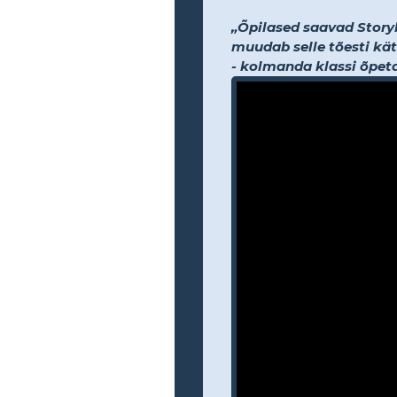
„Õpilased saavad Storybo
muudab selle tõesti kät
- kolmanda klassi õpet