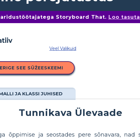
 haridustöötajatega Storyboard That.
Loo tasut
Veel Valikuid
ERIGE SEE SÜŽEESKEEMI
MALLI JA KLASSI JUHISED
Tunnikava Ülevaade
a õppimise ja seostades pere sõnavara, nad s