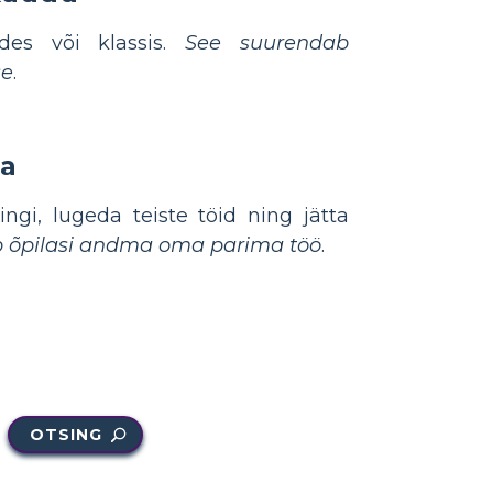
ides või klassis.
See suurendab
se
.
ga
ingi, lugeda teiste töid ning jätta
ib õpilasi andma oma parima töö
.
OTSING