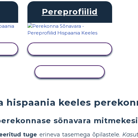
Pereprofiilid
KUVA TEGEVUS
KOPEERI TEGEVUS
a hispaania keeles perekon
perekonnase sõnavara mitmekesis
eeritud tuge
erineva tasemega õpilastele.
Kasut