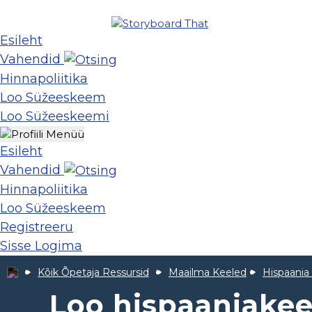
Esileht
Vahendid
Hinnapoliitika
Loo Süžeeskeem
Loo Süžeeskeemi
Esileht
Vahendid
Hinnapoliitika
Loo Süžeeskeem
Registreeru
Sisse Logima
Kõik Õpetaja Ressursid
Maailma Keeled
Hispaania
Loo hispaaniakee