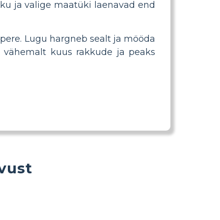
aku ja valige maatüki laenavad end
 pere. Lugu hargneb sealt ja mööda
ma vähemalt kuus rakkude ja peaks
vust