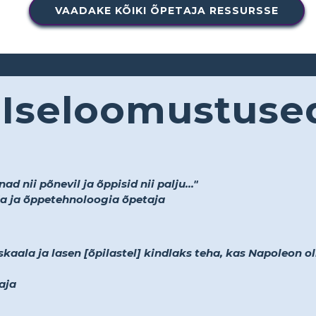
VAADAKE KÕIKI ÕPETAJA RESSURSSE
Iseloomustuse
d nii põnevil ja õppisid nii palju..."
a ja õppetehnoloogia õpetaja
kaala ja lasen [õpilastel] kindlaks teha, kas Napoleon o
aja