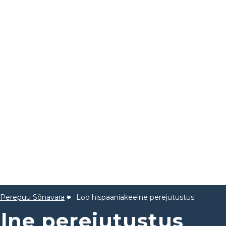
 Perepuu Sõnavara
Loo hispaaniakeelne perejutustus
lne perejutustus