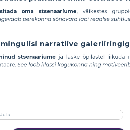
esitada oma stsenaariume
, väikestes grupp
tugevdab perekonna sõnavara läbi reaalse suhtlu
mingulisi narratiive galeriiringi
minud stsenaariume
ja laske õpilastel liikuda r
ntaare.
See loob klassi kogukonna ning motiveer