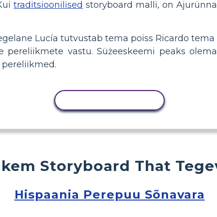
 Kui
traditsioonilised
storyboard malli, on Ajurünn
egelane Lucía tutvustab tema poiss Ricardo tema
ale pereliikmete vastu. Süżeeskeemi peaks ole
 pereliikmed.
KOPEERI TEGEVUS
kem Storyboard That Tege
Hispaania Perepuu Sõnavara