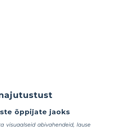
najutustust
te õppijate jaoks
a visuaalseid abivahendeid, lause