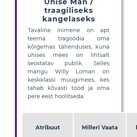
Ühise Man /
traagiliseks
kangelaseks
Tavaline inimene on apt
teema tragöödia oma
kõrgemas tähenduses, kuna
ühises mees on lihtsalt
seostatav publik. Selles
mängu Willy Loman on
keskklassi müügimees, kes
tahab kõvasti tööd ja oma
pere eest hoolitseda.
Atribuut
Milleri Vaata