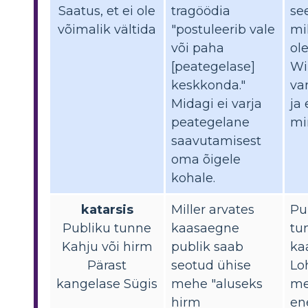
Saatus, et ei ole
tragöödia
se
võimalik vältida
"postuleerib vale
mi
või paha
ol
[peategelase]
Wil
keskkonda."
va
Midagi ei varja
ja
peategelane
mi
saavutamisest
oma õigele
kohale.
katarsis
Miller arvates
Pu
Publiku tunne
kaasaegne
tu
Kahju või hirm
publik saab
ka
Pärast
seotud ühise
Lo
kangelase Sügis
mehe "aluseks
me
hirm
en