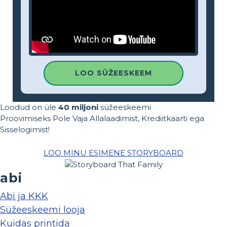
LOO SÜŽEESKEEM
Loodud on üle
40 miljoni
süžeeskeemi
Proovimiseks Pole Vaja Allalaadimist, Krediitkaarti ega
Sisselogimist!
LOO MINU ESIMENE STORYBOARD
abi
Abi ja KKK
Süžeeskeemi looja
Kuidas printida