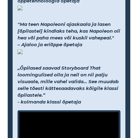
õppetehnoloogia õpetaja
"Ma teen Napoleoni ajaskaala ja lasen
[õpilastel] kindlaks teha, kas Napoleon oli
hea või paha mees või kuskil vahepeal."
– Ajaloo ja eriõppe õpetaja
„Õpilased saavad Storyboard That
loomingulised olla ja neil on nii palju
visuaale, mille vahel valida... See muudab
selle tõesti kättesaadavaks kõigile klassi
õpilastele.”
- kolmanda klassi õpetaja