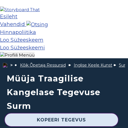
Esileht
Vahendid
Hinnapoliitika
Loo Süžeeskeem
Loo Süžeeskeemi
Kõik Õpetaja Ressursid
Inglise Keele Kunst
Sur
Müüja Traagilise
Kangelase Tegevuse
Surm
KOPEERI TEGEVUS