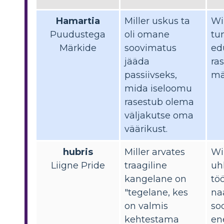
Hamartia
Miller uskus ta
Wi
Puudustega
oli omane
tu
Märkide
soovimatus
ed
jääda
ras
passiivseks,
mä
mida iseloomu
rasestub olema
väljakutse oma
väärikust.
hubris
Miller arvates
Wil
Liigne Pride
traagiline
uh
kangelane on
tö
"tegelane, kes
na
on valmis
so
kehtestama
en