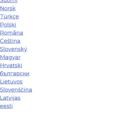
Suomi
Norsk
Türkçe
Polski
Româna
Ceština
Slovenský
Magyar
Hrvatski
български
Lietuvos
Slovenščina
Latvijas
eesti