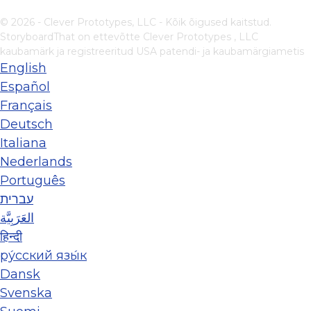
© 2026 - Clever Prototypes, LLC - Kõik õigused kaitstud.
StoryboardThat on ettevõtte
Clever Prototypes , LLC
kaubamärk ja registreeritud USA patendi- ja kaubamärgiametis
English
Español
Français
Deutsch
Italiana
Nederlands
Português
עברית
العَرَبِيَّة
हिन्दी
ру́сский язы́к
Dansk
Svenska