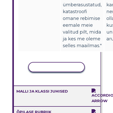
ümberasustatud,
ka
katastroofi
ne
omane rebimise
oll
eemale meie
ku
valitud pilt, mida
un
ja kes me oleme
aru
selles maailmas."
KOPEERI TEGEVUS
MALLI JA KLASSI JUHISED
ÕPILASE RUBRIIK