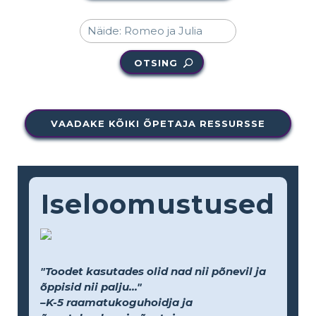
OTSING
VAADAKE KÕIKI ÕPETAJA RESSURSSE
Iseloomustused
"Toodet kasutades olid nad nii põnevil ja
õppisid nii palju..."
–K-5 raamatukoguhoidja ja