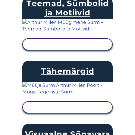
Teemad, Sümbolid
ja Motiivid
KUVA TEGEVUS
Tähemärgid
KUVA TEGEVUS
Visuaalne Sõnavara