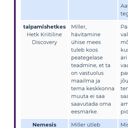
Aa
teg
taipamishetkes
Miller,
Pä
Hetk Kriitiline
hävitamine
val
Discovery
ühise mees
mõ
tuleb koos
ku
peategelase
äri
teadmine, et ta
va
on vastuolus
pa
maailma ja
jõ
tema keskkonna
te
muuta ei saa
sa
saavutada oma
am
eesmärke.
pi
Nemesis
Miller ütleb
Mi