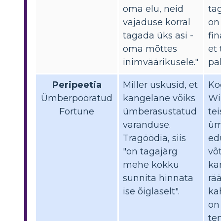
oma elu, neid
ta
vajaduse korral
on
tagada üks asi -
fi
oma mõttes
et
inimväärikusele."
pa
Peripeetia
Miller uskusid, et
Ko
Ümberpööratud
kangelane võiks
Wil
Fortune
ümberasustatud
te
varanduse.
üm
Tragöödia, siis
ed
"on tagajärg
võ
mehe kokku
ka
sunnita hinnata
rä
ise õiglaselt".
ka
on 
te