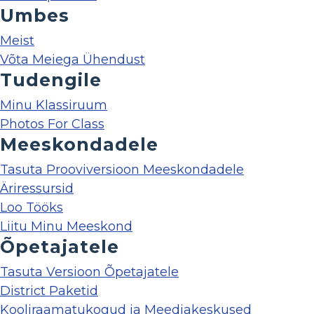
Umbes
Meist
Võta Meiega Ühendust
Tudengile
Minu Klassiruum
Photos For Class
Meeskondadele
Tasuta Prooviversioon Meeskondadele
Äriressursid
Loo Tööks
Liitu Minu Meeskond
Õpetajatele
Tasuta Versioon Õpetajatele
District Paketid
Kooliraamatukogud ja Meediakeskused