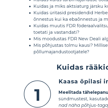
Kuidas ja miks aktsiaturg järsku 
Kuidas üritasid presidendid Herbe
õnnestus kui ka ebaõnnestus ja mi
Kuidas muutis FDR föderaalvalitsu
toetati ja vastandati?
Mis moodustas FDR New Deali alga
Mis põhjustas tolmu kausi? Millise
põllumajandustootjatele?
Kuidas rääki
Kaasa õpilasi 
1
Meelitada tähelepan
sündmustest, kasutades
nad näha põhjus-tagaj