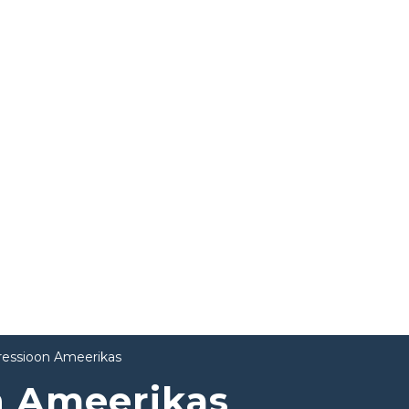
ressioon Ameerikas
n Ameerikas