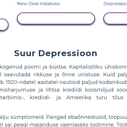
KUVA TEGEVUS
Suur Depressioon
genud poomi ja büstse. Kapitalistliku ühiskonn
l saavutada rikkuse ja õnne unistuse. Kuid palju
ob. 1920-ndatel aastatel nautisid paljud kodanik
isharjumuse ja lihtsa krediidi koosmõjud sood
 tarbimis-, krediidi- ja Ameerika turu tõus
i palju sümptomeid. Pangad ebaõnnestusid, tööpuud
el sai peagi majanduse vaenlaseks tootmine. Tööt