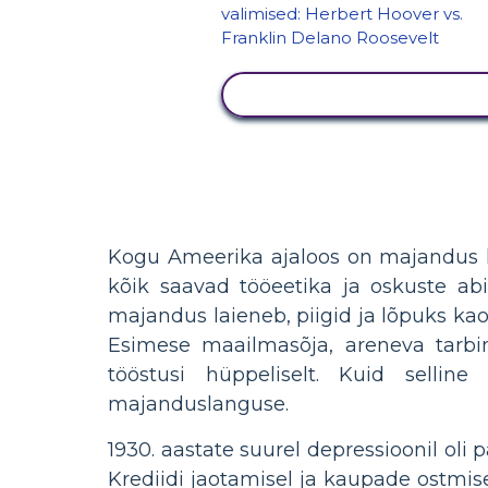
KUVA TEGEVUS
Kogu Ameerika ajaloos on majandus ko
kõik saavad tööeetika ja oskuste abi
majandus laieneb, piigid ja lõpuks ka
Esimese maailmasõja, areneva tarbim
tööstusi hüppeliselt. Kuid selline
majanduslanguse.
1930. aastate suurel depressioonil ol
Krediidi jaotamisel ja kaupade ostmis