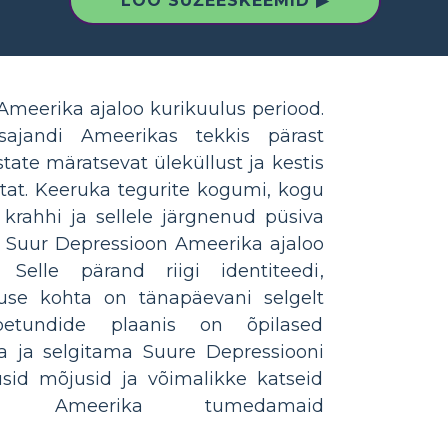
LOO SÜŽEESKEEMID ▶
Ameerika ajaloo kurikuulus periood.
ajandi Ameerikas tekkis pärast
te märatsevat üleküllust ja kestis
t. Keeruka tegurite kogumi, kogu
rahhi ja sellele järgnenud püsiva
n Suur Depressioon Ameerika ajaloo
 Selle pärand riigi identiteedi,
use kohta on tänapäevani selgelt
petundide plaanis on õpilased
a ja selgitama Suure Depressiooni
jusid mõjusid ja võimalikke katseid
s Ameerika tumedamaid