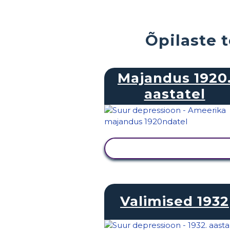
Õpilaste 
Majandus 1920
aastatel
KUVA TEGEVUS
Valimised 1932