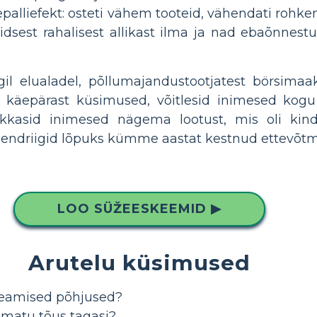
epalliefekt: osteti vähem tooteid, vähendati rohke
iidsest rahalisest allikast ilma ja nad ebaõnnest
l elualadel, põllumajandustootjatest börsimaakl
 käepärast küsimused, võitlesid inimesed kogu 
 hakkasid inimesed nägema lootust, mis oli ki
driigid lõpuks kümme aastat kestnud ettevõtmis
LOO SÜŽEESKEEMID ▶
Arutelu küsimused
 peamised põhjused?
matu tõus tagasi?