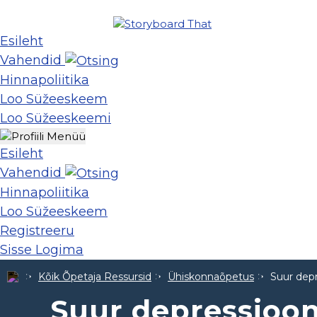
Esileht
Vahendid
Hinnapoliitika
Loo Süžeeskeem
Loo Süžeeskeemi
Esileht
Vahendid
Hinnapoliitika
Loo Süžeeskeem
Registreeru
Sisse Logima
Kõik Õpetaja Ressursid
Ühiskonnaõpetus
Suur dep
Suur depressioo