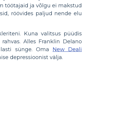
m töötajaid ja võlgu ei makstud
usid, röövides paljud nende elu
eriteni. Kuna valitsus püüdis
rahvas. Alles Franklin Delano
ndlasti sünge. Oma
New Deali
e depressioonist välja.