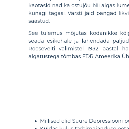
kaotasid nad ka ostujõu. Nii algas lum
kunagi tagasi. Varsti jäid pangad likv
säästud.
See tulemus mõjutas kodanikke kõigi
seada esikohale ja lahendada paljud
Roosevelti valimistel 1932. aastal
algatustega tõmbas FDR Ameerika Ühen
Millised olid Suure Depressiooni
Kuidas kulus tarbimajanduse oota