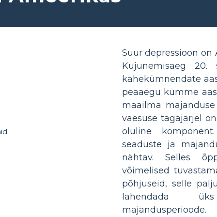
Suur depressioon on 
Kujunemisaeg 20. s
kahekümnendate aasta
peaaegu kümme aasta
maailma majanduse k
vaesuse tagajärjel o
oluline komponent.
seaduste ja majand
nähtav. Selles õp
võimelised tuvastam
põhjuseid, selle pal
lahendada ük
majandusperioode.