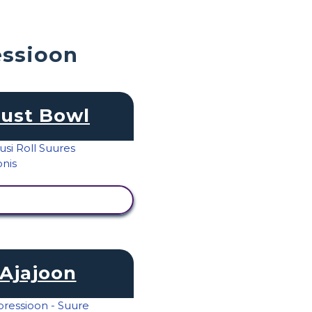
essioon
ust Bowl
KUVA TEGEVUS
Ajajoon