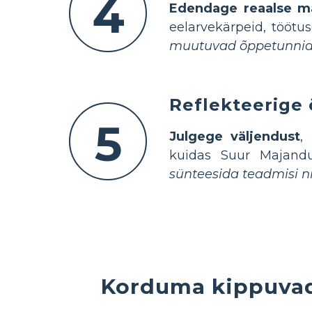
4
Edendage reaalse m
eelarvekärpeid, töötu
muutuvad õppetunnid
Reflekteerige 
5
Julgege väljendust
,
kuidas Suur Majandu
sünteesida teadmisi n
Korduma kippuvad