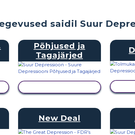
tegevused saidil Suur Depr
.
Põhjused ja
D
Tagajärjed
KUVA TEGEVUS
New Deal