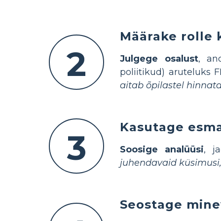
Määrake rolle 
2
Julgege osalust
, an
poliitikud) aruteluks
aitab õpilastel hinnat
Kasutage esmas
3
Soosige analüüsi
, j
juhendavaid küsimusi, 
Seostage mine