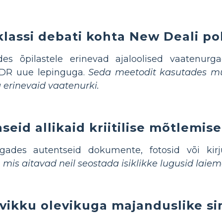
klassi debati kohta New Deali pol
des õpilastele erinevad ajaloolised vaatenurg
 FDR uue lepinguga.
Seda meetodit kasutades mu
a erinevaid vaatenurki.
eid allikaid kriitilise mõtlemis
agades autentseid dokumente, fotosid või kirj
mis aitavad neil seostada isiklikke lugusid laiem
vikku olevikuga majanduslike s