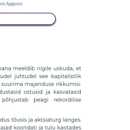
KUVA TEGEVUS
ana meeldib riigile uskuda, et
del juhtudel see kapitalistlik
ud suurima majanduse rikkumisi.
ustasid ostusid ja kasvatasid
 põhjustab peagi rekordilise
us tõusis ja aktsiaturg langes.
ajad koondati ja tulu kaotades