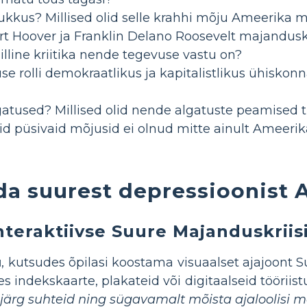
kukkus? Millised olid selle krahhi mõju Ameerika 
rt Hoover ja Franklin Delano Roosevelt majanduskr
lline kriitika nende tegevuse vastu on?
se rolli demokraatlikus ja kapitalistlikus ühisk
tused? Millised olid nende algatuste peamised t
id püsivaid mõjusid ei olnud mitte ainult Ameerik
da suurest depressioonist
interaktiivse Suure Majanduskriis
u
, kutsudes õpilasi koostama visuaalset ajajoont 
 indekskaarte, plakateid või digitaalseid tööriist
ärg suhteid ning sügavamalt mõista ajaloolisi 