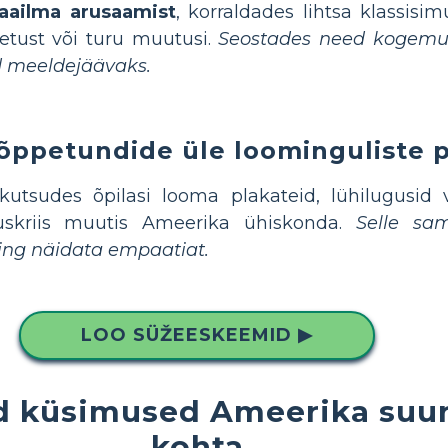
aailma arusaamist
, korraldades lihtsa klassisi
setust või turu muutusi.
Seostades need kogemu
 meeldejäävaks.
õppetundide üle loominguliste 
 kutsudes õpilasi looma plakateid, lühilugusid 
skriis muutis Ameerika ühiskonda.
Selle sa
ing näidata empaatiat.
LOO SÜŽEESKEEMID ▶
 küsimused Ameerika suur
kohta