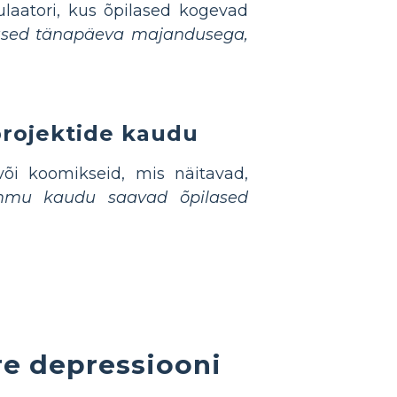
mulaatori, kus õpilased kogevad
sed tänapäeva majandusega,
projektide kaudu
või koomikseid, mis näitavad,
mmu kaudu saavad õpilased
e depressiooni