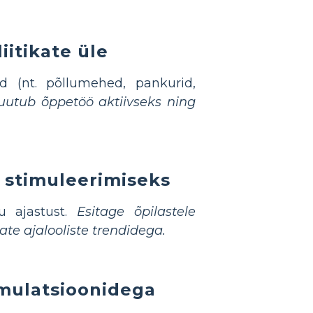
iitikate üle
ad (nt. põllumehed, pankurid,
utub õppetöö aktiivseks ning
e stimuleerimiseks
u ajastust.
Esitage õpilastele
ate ajalooliste trendidega.
imulatsioonidega