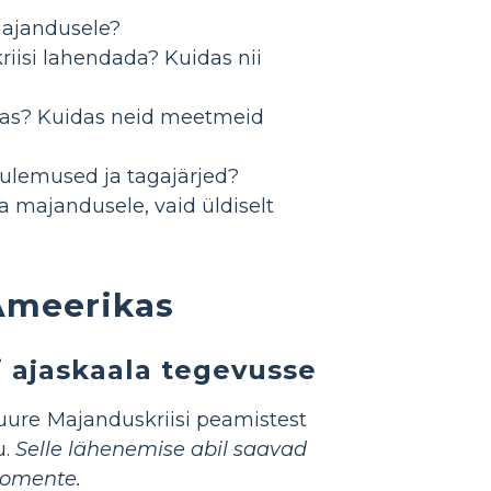
majandusele?
iisi lahendada? Kuidas nii
onnas? Kuidas neid meetmeid
ulemused ja tagajärjed?
a majandusele, vaid üldiselt
 Ameerikas
i ajaskaala tegevusse
Suure Majanduskriisi peamistest
u.
Selle lähenemise abil saavad
momente.