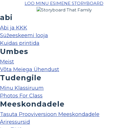
LOO MINU ESIMENE STORYBOARD
abi
Abi ja KKK
Süžeeskeemi looja
Kuidas printida
Umbes
Meist
Võta Meiega Ühendust
Tudengile
Minu Klassiruum
Photos For Class
Meeskondadele
Tasuta Prooviversioon Meeskondadele
Äriressursid