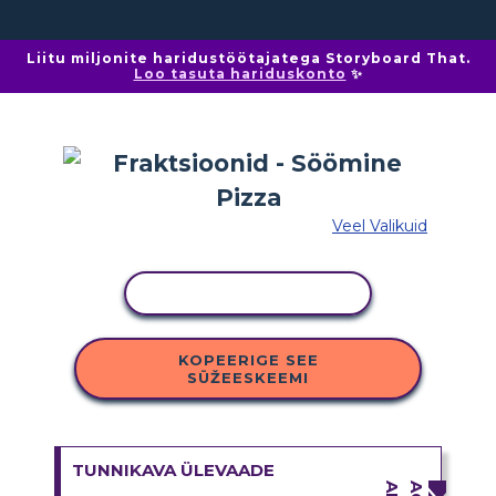
Liitu miljonite haridustöötajatega Storyboard That.
Loo tasuta hariduskonto
✨
Veel Valikuid
KOPEERI TEGEVUS
KOPEERIGE SEE
SÜŽEESKEEMI
TUNNIKAVA ÜLEVAADE