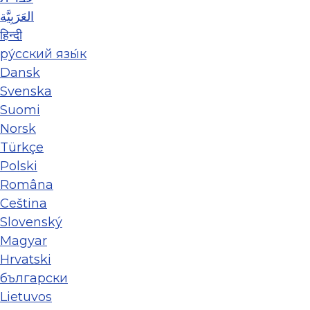
العَرَبِيَّة
हिन्दी
ру́сский язы́к
Dansk
Svenska
Suomi
Norsk
Türkçe
Polski
Româna
Ceština
Slovenský
Magyar
Hrvatski
български
Lietuvos