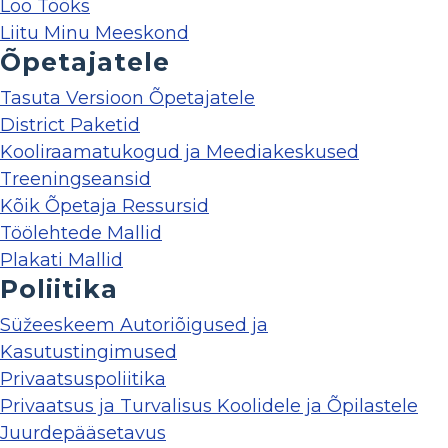
Loo Tööks
Liitu Minu Meeskond
Õpetajatele
Tasuta Versioon Õpetajatele
District Paketid
Kooliraamatukogud ja Meediakeskused
Treeningseansid
Kõik Õpetaja Ressursid
Töölehtede Mallid
Plakati Mallid
Poliitika
Süžeeskeem Autoriõigused ja
Kasutustingimused
Privaatsuspoliitika
Privaatsus ja Turvalisus Koolidele ja Õpilastele
Juurdepääsetavus