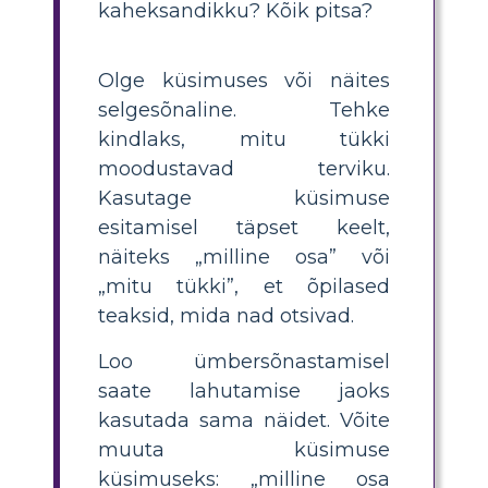
kaheksandikku? Kõik pitsa?
Olge küsimuses või näites
selgesõnaline. Tehke
kindlaks, mitu tükki
moodustavad terviku.
Kasutage küsimuse
esitamisel täpset keelt,
näiteks „milline osa” või
„mitu tükki”, et õpilased
teaksid, mida nad otsivad.
Loo ümbersõnastamisel
saate lahutamise jaoks
kasutada sama näidet. Võite
muuta küsimuse
küsimuseks: „milline osa