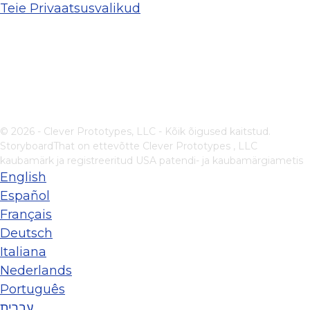
Teie Privaatsusvalikud
© 2026 - Clever Prototypes, LLC - Kõik õigused kaitstud.
StoryboardThat on ettevõtte
Clever Prototypes , LLC
kaubamärk ja registreeritud USA patendi- ja kaubamärgiametis
English
Español
Français
Deutsch
Italiana
Nederlands
Português
עברית