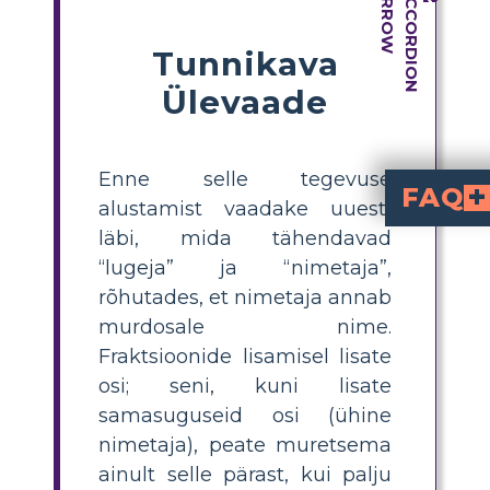
Tunnikava
Ülevaade
Enne selle tegevuse
FAQ
alustamist vaadake uuesti
läbi, mida tähendavad
Mis on kõige lihtsam vi
on liita numeraatorid ja jätta ni
Kuidas klassis ühiste
lahutada murdudelt, mille nimetajad
, lahutage numeraatorid ja jätke nimetaja muutuma
Miks on oluline, et õpilased kasutaks
aitavad õpilastel mõista, kuidas murdosed kujut
Milliseid levinu
hõlmavad nii numeraatorite ja nimetajate liitmist kui ka mitte selgelt terviku määratlemist. Rõhutage, et liidetakse või lahutatakse ainult numeraatorid ning nimetaja jääb samaks.
How can teachers clearly explain the difference 
shows how m
tells how many equal parts make up the w
“lugeja” ja “nimetaja”,
rõhutades, et nimetaja annab
murdosale nime.
Fraktsioonide lisamisel lisate
osi; seni, kuni lisate
samasuguseid osi (ühine
nimetaja), peate muretsema
ainult selle pärast, kui palju