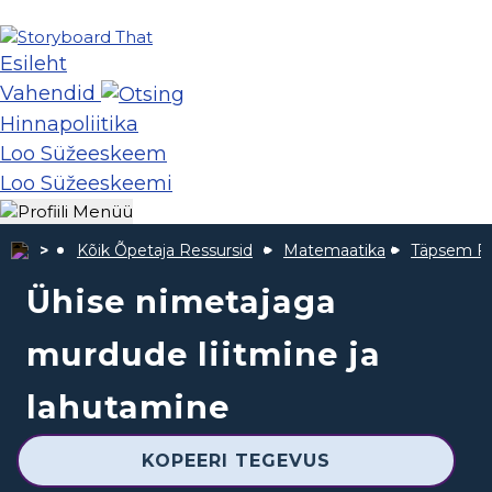
Esileht
Vahendid
Hinnapoliitika
Loo Süžeeskeem
Loo Süžeeskeemi
Kõik Õpetaja Ressursid
Matemaatika
Täpsem Fr
Ühise nimetajaga
murdude liitmine ja
lahutamine
KOPEERI TEGEVUS