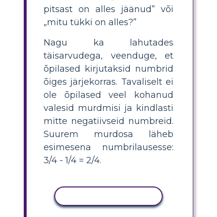
pitsast on alles jäänud” või
„mitu tükki on alles?”
Nagu ka lahutades
täisarvudega, veenduge, et
õpilased kirjutaksid numbrid
õiges järjekorras. Tavaliselt ei
ole õpilased veel kohanud
valesid murdmisi ja kindlasti
mitte negatiivseid numbreid.
Suurem murdosa läheb
esimesena numbrilausesse:
3/4 - 1/4 = 2/4.
KOPEERI TEGEVUS