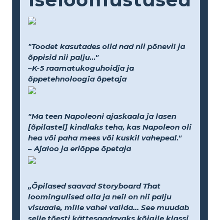
"Toodet kasutades olid nad nii põnevil ja
õppisid nii palju..."
–K-5 raamatukoguhoidja ja
õppetehnoloogia õpetaja
"Ma teen Napoleoni ajaskaala ja lasen
[õpilastel] kindlaks teha, kas Napoleon oli
hea või paha mees või kuskil vahepeal."
– Ajaloo ja eriõppe õpetaja
„Õpilased saavad Storyboard That
loomingulised olla ja neil on nii palju
visuaale, mille vahel valida... See muudab
selle tõesti kättesaadavaks kõigile klassi