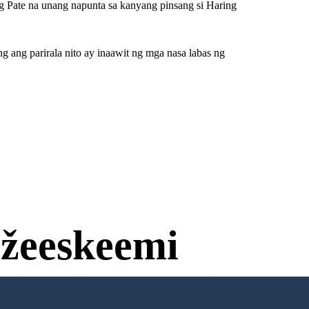
g Pate na unang napunta sa kanyang pinsang si Haring
 ang parirala nito ay inaawit ng mga nasa labas ng
žeeskeemi
ti ega Sisselogimist!