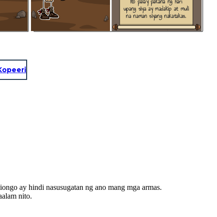
Ito pala'y pakana ng hari
upang siya ay madakip at muli
na naman siyang nakatakas.
Kopeeri
 Liongo ay hindi nasusugatan ng ano mang mga armas.
alam nito.