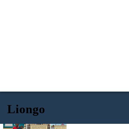
Liongo
Siya ang nagmamay-ari ng karangalan bilang
Hari siya ng Ozi at Ungwana sa Tana Delta at
pinakamahusay na makata sa kanilang lugar.
Shangha sa Faza o Isla ng Pate. Nagtagumpay
Malakas at mataas din siya. Si Liongo ay hindi