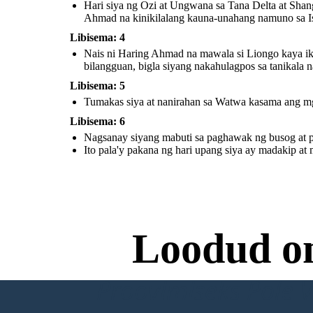
Hari siya ng Ozi at Ungwana sa Tana Delta at Shan
Nagsanay siyang mabuti sa
paghawak ng busog at palaso
Ahmad na kinikilalang kauna-unahang namuno sa I
na kinalaunan ay nanalo siya
sa paligsahan ng pagpana.
Libisema: 4
Nais ni Haring Ahmad na mawala si Liongo kaya ikin
bilangguan, bigla siyang nakahulagpos sa tanikala n
Libisema: 5
Tumakas siya at nanirahan sa Watwa kasama ang mg
Ito pala'y pakana ng hari
Libisema: 6
upang siya ay madakip at muli
na naman siyang nakatakas.
Nagsanay siyang mabuti sa paghawak ng busog at pa
Ito pala'y pakana ng hari upang siya ay madakip at
Loodud o
Proovimiseks Pole Va