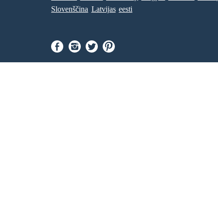
Slovenščina
Latvijas
eesti