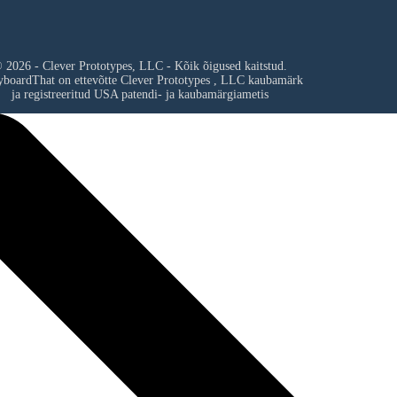
 2026 - Clever Prototypes, LLC - Kõik õigused kaitstud.
yboardThat on ettevõtte
Clever Prototypes , LLC
kaubamärk
ja registreeritud USA patendi- ja kaubamärgiametis