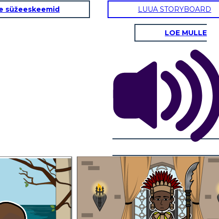
e süžeeskeemid
LUUA STORYBOARD
LOE MULLE
an bilang
Hari siya ng Ozi at Ungwana sa Tana Delta at
g lugar.
Shangha sa Faza o Isla ng Pate. Nagtagumpay
siya sa pananakop ng trono ng Pate na
. Ngunit
unang napunta sa kanyang pinsang si Haring
on ay
ng kanyang
Ahmad na kinikilalang kauna-unahang namuno sa
 nito.
Islam.
Nagsanay siyang mabuti sa
paghawak ng busog at palaso
na kinalaunan ay nanalo siya
sa paligsahan ng pagpana.