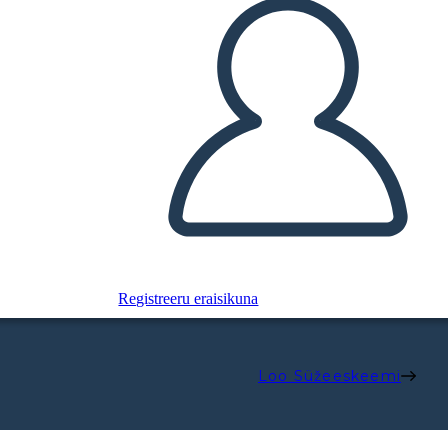
Registreeru eraisikuna
Loo Süžeeskeemi