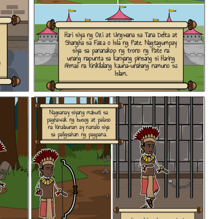
Hari siya ng Ozi at Ungwana sa Tana Delta at
Shangha sa Faza o Isla ng Pate. Nagtagumpay
siya sa pananakop ng trono ng Pate na
unang napunta sa kanyang pinsang si Haring
g
Ahmad na kinikilalang kauna-unahang namuno sa
Islam.
Nagsanay siyang mabuti sa
paghawak ng busog at palaso
na kinalaunan ay nanalo siya
sa paligsahan ng pagpana.