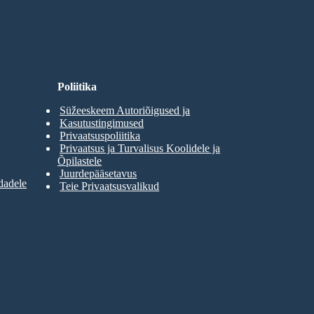
Poliitika
Süžeeskeem Autoriõigused ja
Kasutustingimused
Privaatsuspoliitika
Privaatsus ja Turvalisus Koolidele ja
Õpilastele
Juurdepääsetavus
dadele
Teie Privaatsusvalikud