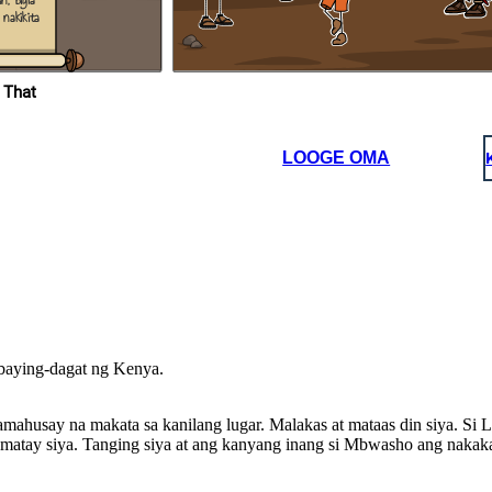
n, bigla
sa paligsahan ng pagpana.
 That
a Delta at
gtagumpay
ate na
Ito pala'y pakana ng hari
g
LOOGE OMA
upang siya ay madakip at muli
 namuno sa
na naman siyang nakatakas.
ybaying-dagat ng Kenya.
 pakana ng hari
y madakip at muli
mahusay na makata sa kanilang lugar. Malakas at mataas din siya. Si
yang nakatakas.
atay siya . Tanging siya at ang kanyang inang si Mbwasho ang nakaka