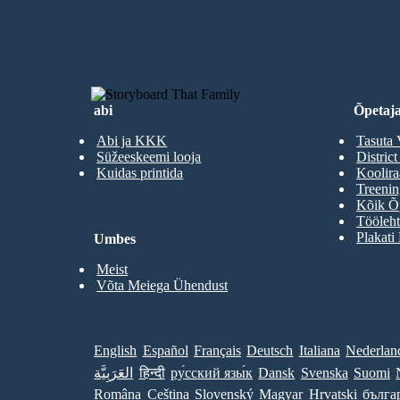
LOO MINU ESIMENE STORYBOA
abi
Õpetaja
Abi ja KKK
Tasuta 
Süžeeskeemi looja
District
Kuidas printida
Koolir
Treenin
Kõik Õp
Tööleht
Plakati
Umbes
Meist
Võta Meiega Ühendust
English
Español
Français
Deutsch
Italiana
Nederlan
العَرَبِيَّة
हिन्दी
ру́сский язы́к
Dansk
Svenska
Suomi
Româna
Ceština
Slovenský
Magyar
Hrvatski
бълга