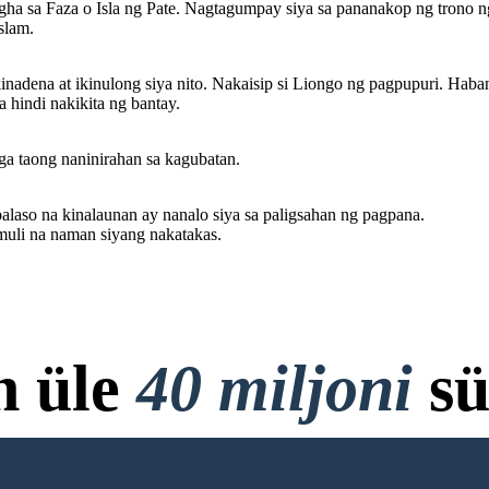
gha sa Faza o Isla ng Pate. Nagtagumpay siya sa pananakop ng trono n
slam.
adena at ikinulong siya nito. Nakaisip si Liongo ng pagpupuri. Habang
a hindi nakikita ng bantay.
a taong naninirahan sa kagubatan.
laso na kinalaunan ay nanalo siya sa paligsahan ng pagpana.
 muli na naman siyang nakatakas.
n üle
40 miljoni
sü
ja Allalaadimist, Krediitkaar