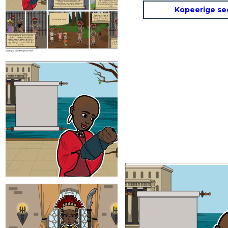
siya sa pananakop ng trono ng Pate na
nasusugatan ng ano mang mga armas. Ngunit
unang napunta sa kanyang pinsang si Haring
kung siya ay natamaan ng karayon ay
mamamatay siya
. Tanging siya at ang kanyang
Ahmad na kinikilalang kauna-unahang namuno sa
inang si Mbwasho ang nakakaalam nito.
Islam.
Kopeerige se
Nagsanay siyang mabuti sa
paghawak ng busog at palaso
Tumakas siya at nanirahan sa Watwa kasama
na kinalaunan ay nanalo siya
ang mga taong naninirahan sa kagubatan.
sa paligsahan ng pagpana.
Nais ni Haring Ahmad na mawala si Liongo kaya
ikinadena at ikinulong siya nito. Nakaisip si
Liongo ng pagpupuri. Habang ang parirala nito ay
inaawit ng mga nasa labas ng bilangguan, bigla
Ito pala'y pakana ng hari
siyang nakahulagpos sa tanikala na hindi nakikita
upang siya ay madakip at muli
ng bantay.
na naman siyang nakatakas.
Create your own at Storyboard That
Siya ang nagmamay-ari ng karangal
pinakamahusay na makata sa kanilan
Malakas at mataas din siya. Si Liongo ay hindi
nasusugatan ng ano mang mga armas
kung siya ay natamaan ng karay
mamamatay siya
. Tanging siya at a
inang si Mbwasho ang nakakaalam
Tumakas siya at nanirahan sa Watwa kasama
ang mga taong naninirahan sa kagubatan.