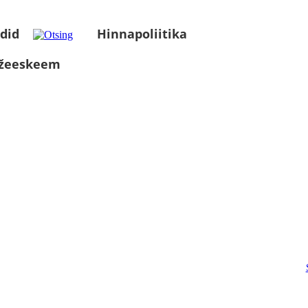
did
Hinnapoliitika
üžeeskeem