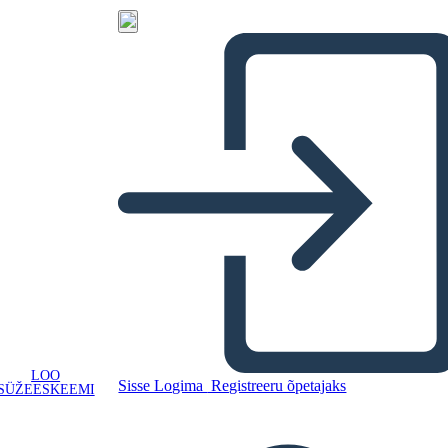
LOO
Sisse Logima
Registreeru õpetajaks
SÜŽEESKEEMI