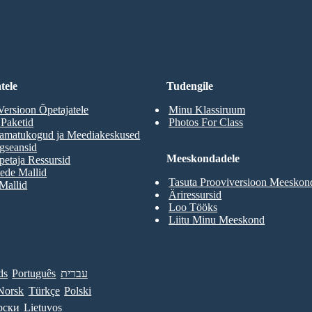
RD
tele
Tudengile
Versioon Õpetajatele
Minu Klassiruum
 Paketid
Photos For Class
aamatukogud ja Meediakeskused
gseansid
Meeskondadele
etaja Ressursid
ede Mallid
Tasuta Prooviversioon Meeskon
 Mallid
Äriressursid
Loo Tööks
Liitu Minu Meeskond
ds
Português
עברית
Norsk
Türkçe
Polski
рски
Lietuvos