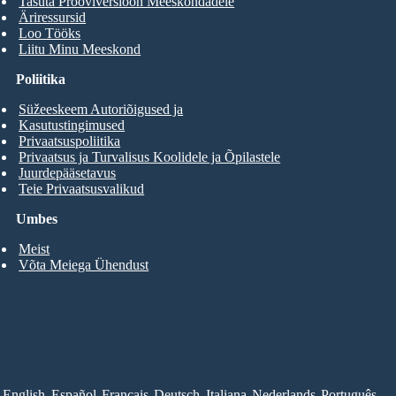
Tasuta Prooviversioon Meeskondadele
Äriressursid
Loo Tööks
Liitu Minu Meeskond
Poliitika
Süžeeskeem Autoriõigused ja
Kasutustingimused
Privaatsuspoliitika
Privaatsus ja Turvalisus Koolidele ja Õpilastele
Juurdepääsetavus
Teie Privaatsusvalikud
Umbes
Meist
Võta Meiega Ühendust
English
Español
Français
Deutsch
Italiana
Nederlands
Português