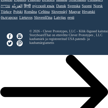
עברית
العَرَبِيَّة
हिन्दी
ру́сский язы́к
Dansk
Svenska
Suomi
Norsk
Türkçe
Polski
Româna
Ceština
Slovenský
Magyar
Hrvatski
български
Lietuvos
Slovenščina
Latvijas
eesti
© 2026 - Clever Prototypes, LLC - Kõik õigused kaitstu
StoryboardThat on ettevõtte
Clever Prototypes , LLC
kaubamärk ja registreeritud USA patendi- ja
kaubamärgiametis