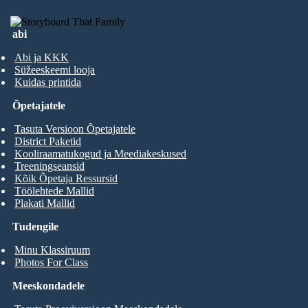
abi
Abi ja KKK
Süžeeskeemi looja
Kuidas printida
Õpetajatele
Tasuta Versioon Õpetajatele
District Paketid
Kooliraamatukogud ja Meediakeskused
Treeningseansid
Kõik Õpetaja Ressursid
Töölehtede Mallid
Plakati Mallid
Tudengile
Minu Klassiruum
Photos For Class
Meeskondadele