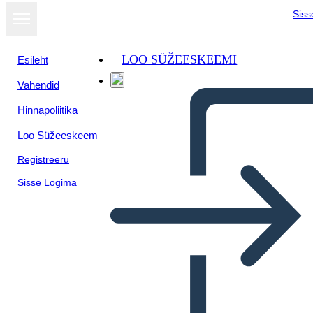
Siss
LOO SÜŽEESKEEMI
Esileht
Vahendid
Kuva
Hinnapoliitika
slaidiseansina
Loo Süžeeskeem
Registreeru
Sisse Logima
MOVIENTO DEL 68