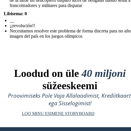
de la tarde un helicóptero disparo luces de bengalas dando señal a
francotiradores y militares para disparar
Libisema: 0
__
¡¡revolución!!
Necesitamos resolver este problema de forma discreta para no afec
imagen del país en los juegos olímpicos
Loodud on üle
40 miljoni
süžeeskeemi
Proovimiseks Pole Vaja Allalaadimist, Krediitkaart
ega Sisselogimist!
LOO MINU ESIMENE STORYBOARD