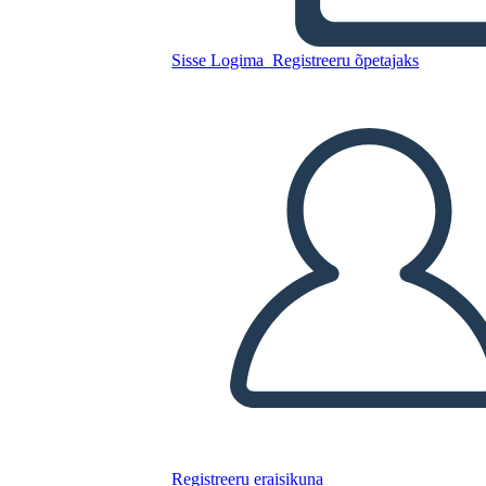
Sisse Logima
Registreeru õpetajaks
Kopeerige see süžeeskeemid
LUUA STORYBOARD
ESITA SLAIDIESITLUST
LOE MULLE
Registreeru eraisikuna