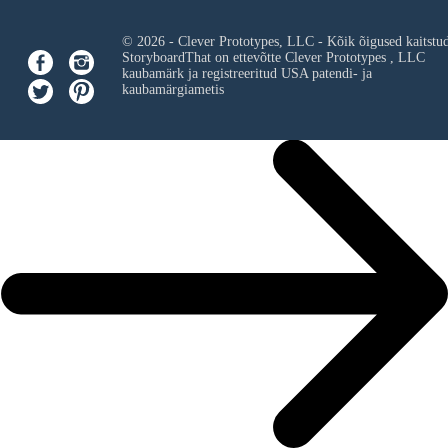
© 2026 - Clever Prototypes, LLC - Kõik õigused kaitstu
StoryboardThat on ettevõtte
Clever Prototypes , LLC
kaubamärk ja registreeritud USA patendi- ja
kaubamärgiametis