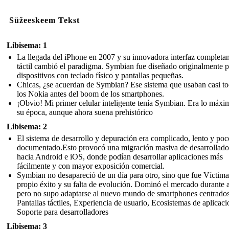
Süžeeskeem Tekst
Libisema: 1
La llegada del iPhone en 2007 y su innovadora interfaz completa
táctil cambió el paradigma. Symbian fue diseñado originalmente p
dispositivos con teclado físico y pantallas pequeñas.
Chicas, ¿se acuerdan de Symbian? Ese sistema que usaban casi t
los Nokia antes del boom de los smartphones.
¡Obvio! Mi primer celular inteligente tenía Symbian. Era lo máxi
su época, aunque ahora suena prehistórico
Libisema: 2
El sistema de desarrollo y depuración era complicado, lento y poc
documentado.Esto provocó una migración masiva de desarrollado
hacia Android e iOS, donde podían desarrollar aplicaciones más
fácilmente y con mayor exposición comercial.
Symbian no desapareció de un día para otro, sino que fue Víctim
propio éxito y su falta de evolución. Dominó el mercado durante 
pero no supo adaptarse al nuevo mundo de smartphones centrados
Pantallas táctiles, Experiencia de usuario, Ecosistemas de aplicaci
Soporte para desarrolladores
Libisema: 3