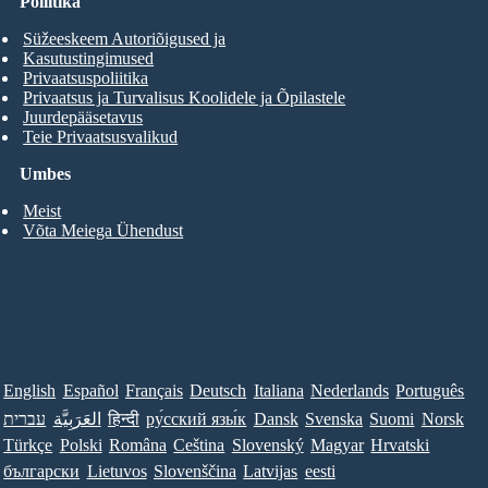
Poliitika
Süžeeskeem Autoriõigused ja
Kasutustingimused
Privaatsuspoliitika
Privaatsus ja Turvalisus Koolidele ja Õpilastele
Juurdepääsetavus
Teie Privaatsusvalikud
Umbes
Meist
Võta Meiega Ühendust
English
Español
Français
Deutsch
Italiana
Nederlands
Português
עברית
العَرَبِيَّة
हिन्दी
ру́сский язы́к
Dansk
Svenska
Suomi
Norsk
Türkçe
Polski
Româna
Ceština
Slovenský
Magyar
Hrvatski
български
Lietuvos
Slovenščina
Latvijas
eesti