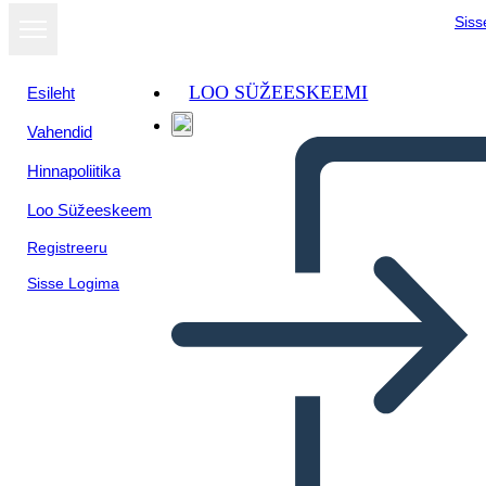
Siss
LOO SÜŽEESKEEMI
Esileht
Vahendid
Kuva
Hinnapoliitika
slaidiseansina
Loo Süžeeskeem
Registreeru
Sisse Logima
sistema operativo symbiom