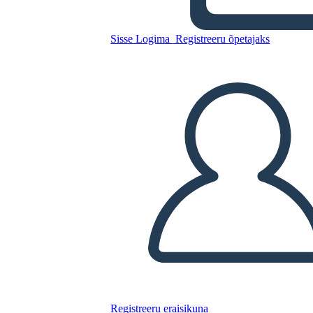
Kopeerige see süžeeskeemid
Sisse Logima
Registreeru õpetajaks
LUUA STORYBOARD
ESITA SLAIDIESITLUST
LOE MULLE
Registreeru eraisikuna