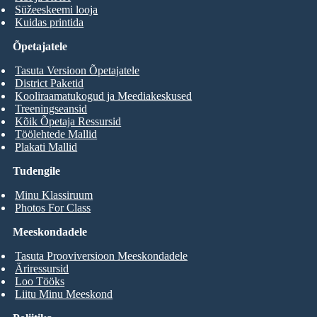
Süžeeskeemi looja
Kuidas printida
Õpetajatele
Tasuta Versioon Õpetajatele
District Paketid
Kooliraamatukogud ja Meediakeskused
Treeningseansid
Kõik Õpetaja Ressursid
Töölehtede Mallid
Plakati Mallid
Tudengile
Minu Klassiruum
Photos For Class
Meeskondadele
Tasuta Prooviversioon Meeskondadele
Äriressursid
Loo Tööks
Liitu Minu Meeskond