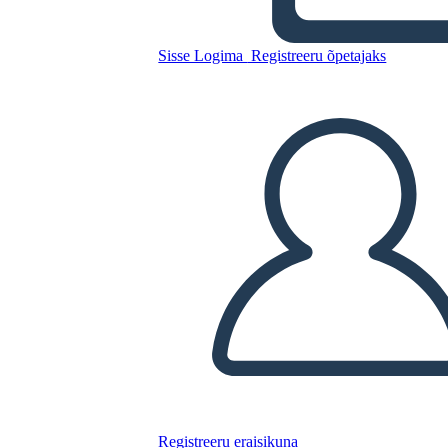
Untitled Storyboard
Sisse Logima
Registreeru õpetajaks
Kopeerige see süžeeskeemid
LUUA STORYBOARD
ESITA SLAIDIESITLUST
LOE MULLE
Registreeru eraisikuna