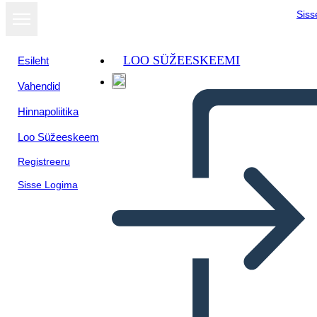
Siss
LOO SÜŽEESKEEMI
Esileht
Vahendid
Kuva
Hinnapoliitika
slaidiseansina
Loo Süžeeskeem
Registreeru
Sisse Logima