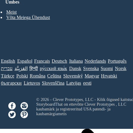
Umbes
Meist
Võta Meiega Ühendust
English
Español
Français
Deutsch
Italiana
Nederlands
Português
עברית
العَرَبِيَّة
हिन्दी
ру́сский язы́к
Dansk
Svenska
Suomi
Norsk
Türkçe
Polski
Româna
Ceština
Slovenský
Magyar
Hrvatski
български
Lietuvos
Slovenščina
Latvijas
eesti
© 2026 - Clever Prototypes, LLC - Kõik õigused kaitstu
StoryboardThat on ettevõtte
Clever Prototypes , LLC
kaubamärk ja registreeritud USA patendi- ja
kaubamärgiametis