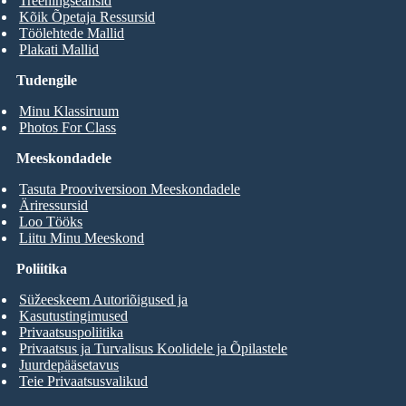
Treeningseansid
Kõik Õpetaja Ressursid
Töölehtede Mallid
Plakati Mallid
Tudengile
Minu Klassiruum
Photos For Class
Meeskondadele
Tasuta Prooviversioon Meeskondadele
Äriressursid
Loo Tööks
Liitu Minu Meeskond
Poliitika
Süžeeskeem Autoriõigused ja
Kasutustingimused
Privaatsuspoliitika
Privaatsus ja Turvalisus Koolidele ja Õpilastele
Juurdepääsetavus
Teie Privaatsusvalikud