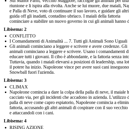
Sul Manor Farm, Vecchio Maggiore, raccoglie gli animali per una
riunione e li ispira alla rivolta. Anche se lui muore, due maiali, N
e Palla di Neve, voto di continuare il suo lavoro, e guidare gli altri
guida off gli inadatti, contadino ubriaco. I maiali della fattoria
cominciare a stabilire un nuovo governo in cui gli animali hanno di
Libisema: 2
CONFLITTO
I Comandamenti di Animalità ... 7. Tutti gli Animali Sono Uguali
Gli animali cominciano a leggere e scrivere e avere credenze. Gli
animali cominciano a leggere e scrivere. Usano i comandamenti d
educare tutti i giovani. Il cibo è abbondante, e la fattoria senza int
Tuttavia, quando i maiali elevarsi a posizioni di leadership, una lot
il potere ha inizio. Napoleone vince per avere suoi cani inseguono
Snowball fuori l'azienda.
Libisema: 3
CLIMAX
Napoleone comincia a dare la colpa della palla di neve, il maiale 
cacciato via, per gli incidenti che accadono in azienda. L'utilizzo d
palla di neve come capro espiatorio, Napoleone comincia a elimin
fattoria, accusando gli altri animali di cospirare con il suo vecchio 
e attaccandoli con i cani.
Libisema: 4
RISING AZIONE