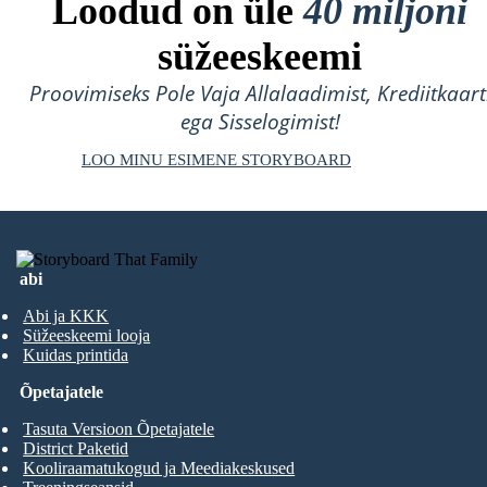
Loodud on üle
40 miljoni
süžeeskeemi
Proovimiseks Pole Vaja Allalaadimist, Krediitkaart
ega Sisselogimist!
LOO MINU ESIMENE STORYBOARD
abi
Abi ja KKK
Süžeeskeemi looja
Kuidas printida
Õpetajatele
Tasuta Versioon Õpetajatele
District Paketid
Kooliraamatukogud ja Meediakeskused