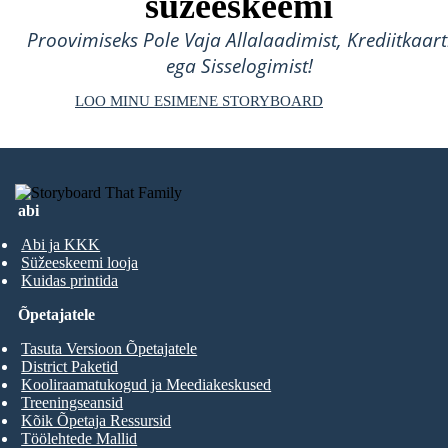
süžeeskeemi
Proovimiseks Pole Vaja Allalaadimist, Krediitkaart
ega Sisselogimist!
LOO MINU ESIMENE STORYBOARD
abi
Abi ja KKK
Süžeeskeemi looja
Kuidas printida
Õpetajatele
Tasuta Versioon Õpetajatele
District Paketid
Kooliraamatukogud ja Meediakeskused
Treeningseansid
Kõik Õpetaja Ressursid
Töölehtede Mallid