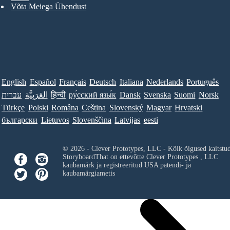
Võta Meiega Ühendust
English
Español
Français
Deutsch
Italiana
Nederlands
Português
עברית
العَرَبِيَّة
हिन्दी
ру́сский язы́к
Dansk
Svenska
Suomi
Norsk
Türkçe
Polski
Româna
Ceština
Slovenský
Magyar
Hrvatski
български
Lietuvos
Slovenščina
Latvijas
eesti
© 2026 - Clever Prototypes, LLC - Kõik õigused kaitstu
StoryboardThat on ettevõtte
Clever Prototypes , LLC
kaubamärk ja registreeritud USA patendi- ja
kaubamärgiametis