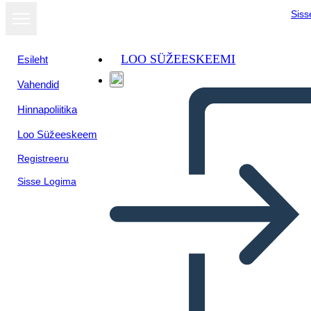
Siss
LOO SÜŽEESKEEMI
Esileht
Vahendid
Kuva
Hinnapoliitika
slaidiseansina
Loo Süžeeskeem
Registreeru
Sisse Logima