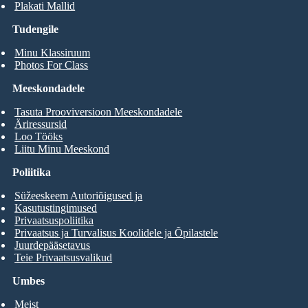
Plakati Mallid
Tudengile
Minu Klassiruum
Photos For Class
Meeskondadele
Tasuta Prooviversioon Meeskondadele
Äriressursid
Loo Tööks
Liitu Minu Meeskond
Poliitika
Süžeeskeem Autoriõigused ja
Kasutustingimused
Privaatsuspoliitika
Privaatsus ja Turvalisus Koolidele ja Õpilastele
Juurdepääsetavus
Teie Privaatsusvalikud
Umbes
Meist