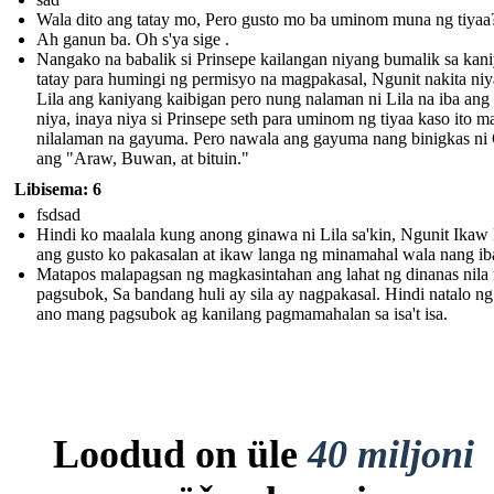
Wala dito ang tatay mo, Pero gusto mo ba uminom muna ng tiyaa
Ah ganun ba. Oh s'ya sige .
Nangako na babalik si Prinsepe kailangan niyang bumalik sa kan
tatay para humingi ng permisyo na magpakasal, Ngunit nakita niy
Lila ang kaniyang kaibigan pero nung nalaman ni Lila na iba ang
niya, inaya niya si Prinsepe seth para uminom ng tiyaa kaso ito 
nilalaman na gayuma. Pero nawala ang gayuma nang binigkas ni
ang "Araw, Buwan, at bituin."
Libisema: 6
fsdsad
Hindi ko maalala kung anong ginawa ni Lila sa'kin, Ngunit Ikaw 
ang gusto ko pakasalan at ikaw langa ng minamahal wala nang ib
Matapos malapagsan ng magkasintahan ang lahat ng dinanas nila
pagsubok, Sa bandang huli ay sila ay nagpakasal. Hindi natalo n
ano mang pagsubok ag kanilang pagmamahalan sa isa't isa.
Loodud on üle
40 miljoni