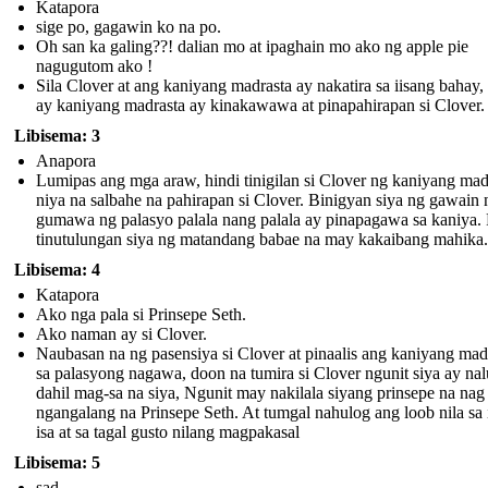
Katapora
sige po, gagawin ko na po.
Oh san ka galing??! dalian mo at ipaghain mo ako ng apple pie
nagugutom ako !
Sila Clover at ang kaniyang madrasta ay nakatira sa iisang bahay,
ay kaniyang madrasta ay kinakawawa at pinapahirapan si Clover.
Libisema: 3
Anapora
Lumipas ang mga araw, hindi tinigilan si Clover ng kaniyang mad
niya na salbahe na pahirapan si Clover. Binigyan siya ng gawain 
gumawa ng palasyo palala nang palala ay pinapagawa sa kaniya.
tinutulungan siya ng matandang babae na may kakaibang mahika.
Libisema: 4
Katapora
Ako nga pala si Prinsepe Seth.
Ako naman ay si Clover.
Naubasan na ng pasensiya si Clover at pinaalis ang kaniyang mad
sa palasyong nagawa, doon na tumira si Clover ngunit siya ay na
dahil mag-sa na siya, Ngunit may nakilala siyang prinsepe na nag
ngangalang na Prinsepe Seth. At tumgal nahulog ang loob nila sa i
isa at sa tagal gusto nilang magpakasal
Libisema: 5
sad