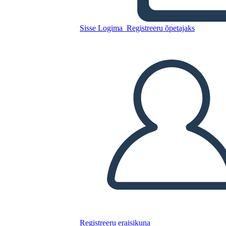
Untitled Storyboard
Sisse Logima
Registreeru õpetajaks
Kopeerige see süžeeskeemid
LUUA STORYBOARD
ESITA SLAIDIESITLUST
LOE MULLE
Registreeru eraisikuna