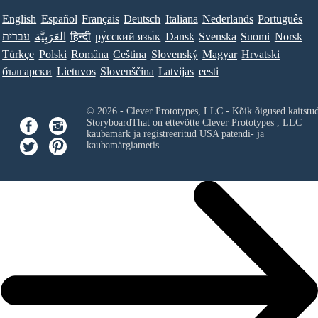
English
Español
Français
Deutsch
Italiana
Nederlands
Português
עברית
العَرَبِيَّة
हिन्दी
ру́сский язы́к
Dansk
Svenska
Suomi
Norsk
Türkçe
Polski
Româna
Ceština
Slovenský
Magyar
Hrvatski
български
Lietuvos
Slovenščina
Latvijas
eesti
© 2026 - Clever Prototypes, LLC - Kõik õigused kaitstu
StoryboardThat on ettevõtte
Clever Prototypes , LLC
kaubamärk ja registreeritud USA patendi- ja
kaubamärgiametis