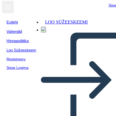
Siss
LOO SÜŽEESKEEMI
Esileht
Vahendid
Kuva
Hinnapoliitika
slaidiseansina
Loo Süžeeskeem
Registreeru
Sisse Logima
CASO SOCIEDADES