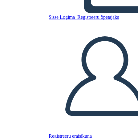
Kopeerige see süžeeskeemid
Sisse Logima
Registreeru õpetajaks
LUUA STORYBOARD
ESITA SLAIDIESITLUST
LOE MULLE
Registreeru eraisikuna