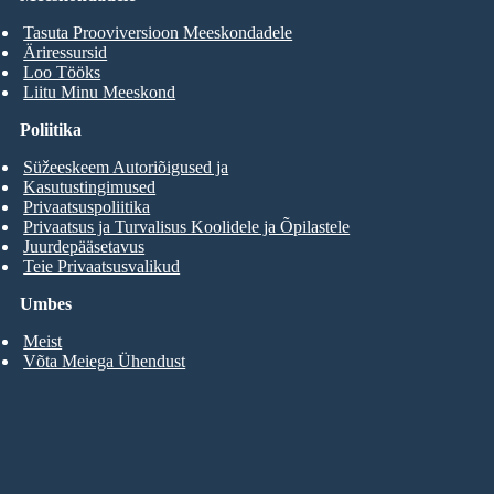
Tasuta Prooviversioon Meeskondadele
Äriressursid
Loo Tööks
Liitu Minu Meeskond
Poliitika
Süžeeskeem Autoriõigused ja
Kasutustingimused
Privaatsuspoliitika
Privaatsus ja Turvalisus Koolidele ja Õpilastele
Juurdepääsetavus
Teie Privaatsusvalikud
Umbes
Meist
Võta Meiega Ühendust