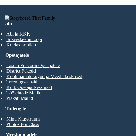
abi
Abi ja KKK
Süžeeskeemi looja
Kuidas printida
Õpetajatele
Tasuta Versioon Õpetajatele
District Paketid
Kooliraamatukogud ja Meediakeskused
Treeningseansid
Kõik Õpetaja Ressursid
Töölehtede Mallid
Plakati Mallid
Tudengile
Minu Klassiruum
Photos For Class
Meeskondadele