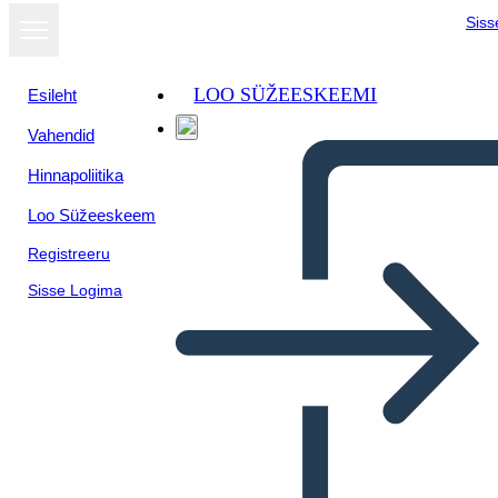
Siss
LOO SÜŽEESKEEMI
Esileht
Vahendid
Kuva
Hinnapoliitika
slaidiseansina
Loo Süžeeskeem
Registreeru
Sisse Logima