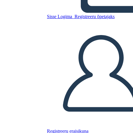
emi
Sisse Logima
Registreeru õpetajaks
Kopeerige see süžeeskeemid
LUUA STORYBOARD
ESITA SLAIDIESITLUST
LOE MULLE
Registreeru eraisikuna