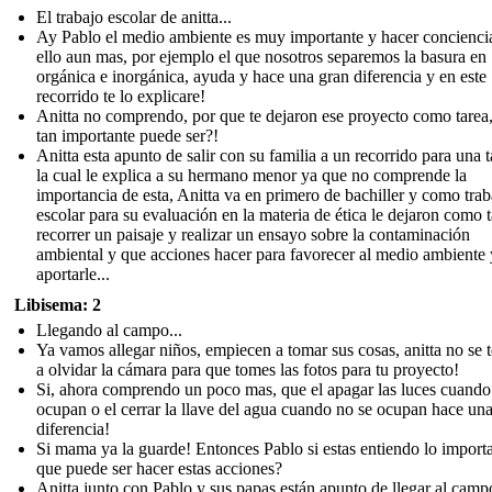
El trabajo escolar de anitta...
Ay Pablo el medio ambiente es muy importante y hacer concienci
ello aun mas, por ejemplo el que nosotros separemos la basura en
orgánica e inorgánica, ayuda y hace una gran diferencia y en este
recorrido te lo explicare!
Anitta no comprendo, por que te dejaron ese proyecto como tarea
tan importante puede ser?!
Anitta esta apunto de salir con su familia a un recorrido para una t
la cual le explica a su hermano menor ya que no comprende la
importancia de esta, Anitta va en primero de bachiller y como trab
escolar para su evaluación en la materia de ética le dejaron como 
recorrer un paisaje y realizar un ensayo sobre la contaminación
ambiental y que acciones hacer para favorecer al medio ambiente 
aportarle...
Libisema: 2
Llegando al campo...
Ya vamos allegar niños, empiecen a tomar sus cosas, anitta no se 
a olvidar la cámara para que tomes las fotos para tu proyecto!
Si, ahora comprendo un poco mas, que el apagar las luces cuando
ocupan o el cerrar la llave del agua cuando no se ocupan hace un
diferencia!
Si mama ya la guarde! Entonces Pablo si estas entiendo lo import
que puede ser hacer estas acciones?
Anitta junto con Pablo y sus papas están apunto de llegar al camp