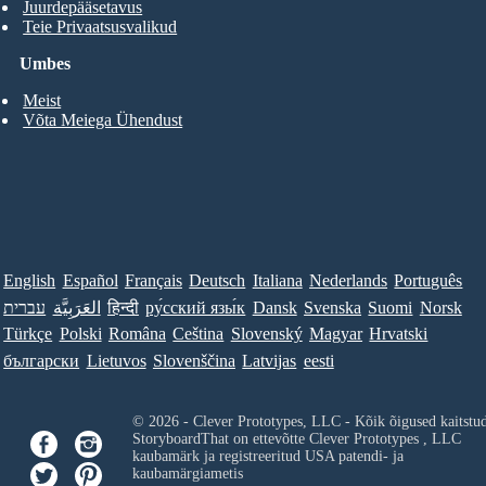
Juurdepääsetavus
Teie Privaatsusvalikud
Umbes
Meist
Võta Meiega Ühendust
English
Español
Français
Deutsch
Italiana
Nederlands
Português
עברית
العَرَبِيَّة
हिन्दी
ру́сский язы́к
Dansk
Svenska
Suomi
Norsk
Türkçe
Polski
Româna
Ceština
Slovenský
Magyar
Hrvatski
български
Lietuvos
Slovenščina
Latvijas
eesti
© 2026 - Clever Prototypes, LLC - Kõik õigused kaitstu
StoryboardThat on ettevõtte
Clever Prototypes , LLC
kaubamärk ja registreeritud USA patendi- ja
kaubamärgiametis