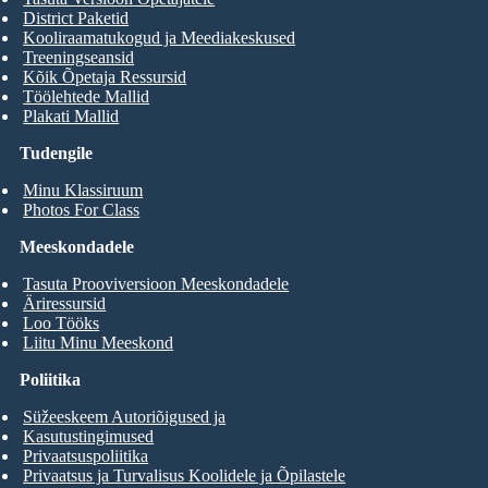
District Paketid
Kooliraamatukogud ja Meediakeskused
Treeningseansid
Kõik Õpetaja Ressursid
Töölehtede Mallid
Plakati Mallid
Tudengile
Minu Klassiruum
Photos For Class
Meeskondadele
Tasuta Prooviversioon Meeskondadele
Äriressursid
Loo Tööks
Liitu Minu Meeskond
Poliitika
Süžeeskeem Autoriõigused ja
Kasutustingimused
Privaatsuspoliitika
Privaatsus ja Turvalisus Koolidele ja Õpilastele