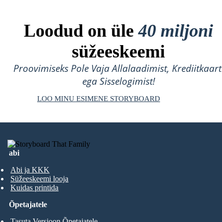
Loodud on üle
40 miljoni
süžeeskeemi
Proovimiseks Pole Vaja Allalaadimist, Krediitkaart
ega Sisselogimist!
LOO MINU ESIMENE STORYBOARD
abi
Abi ja KKK
Süžeeskeemi looja
Kuidas printida
Õpetajatele
Tasuta Versioon Õpetajatele