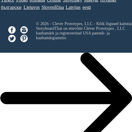
български
Lietuvos
Slovenščina
Latvijas
eesti
© 2026 - Clever Prototypes, LLC - Kõik õigused kaitstu
StoryboardThat on ettevõtte
Clever Prototypes , LLC
kaubamärk ja registreeritud USA patendi- ja
kaubamärgiametis