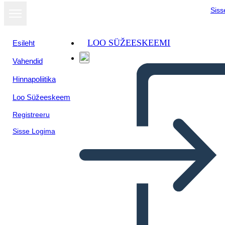
Siss
LOO SÜŽEESKEEMI
Esileht
Vahendid
Kuva
Hinnapoliitika
slaidiseansina
Loo Süžeeskeem
Registreeru
Sisse Logima