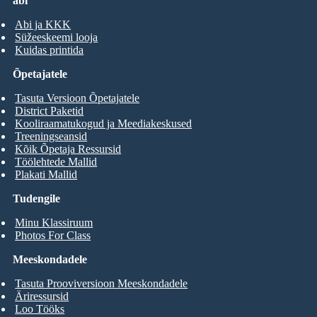
abi
Abi ja KKK
Süžeeskeemi looja
Kuidas printida
Õpetajatele
Tasuta Versioon Õpetajatele
District Paketid
Kooliraamatukogud ja Meediakeskused
Treeningseansid
Kõik Õpetaja Ressursid
Töölehtede Mallid
Plakati Mallid
Tudengile
Minu Klassiruum
Photos For Class
Meeskondadele
Tasuta Prooviversioon Meeskondadele
Äriressursid
Loo Tööks