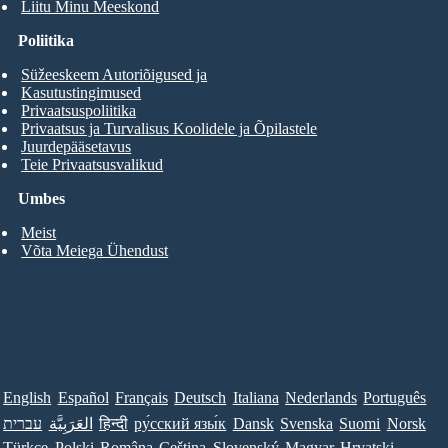
Liitu Minu Meeskond
Poliitika
Süžeeskeem Autoriõigused ja
Kasutustingimused
Privaatsuspoliitika
Privaatsus ja Turvalisus Koolidele ja Õpilastele
Juurdepääsetavus
Teie Privaatsusvalikud
Umbes
Meist
Võta Meiega Ühendust
English
Español
Français
Deutsch
Italiana
Nederlands
Português
עברית
العَرَبِيَّة
हिन्दी
ру́сский язы́к
Dansk
Svenska
Suomi
Norsk
Türkçe
Polski
Româna
Ceština
Slovenský
Magyar
Hrvatski