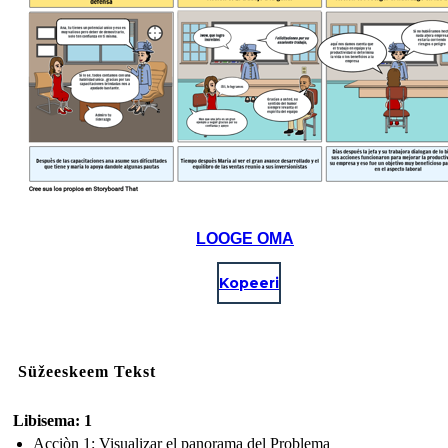
LOOGE OMA
Kopeeri
Süžeeskeem Tekst
Libisema: 1
Acciòn 1: Visualizar el panorama del Problema