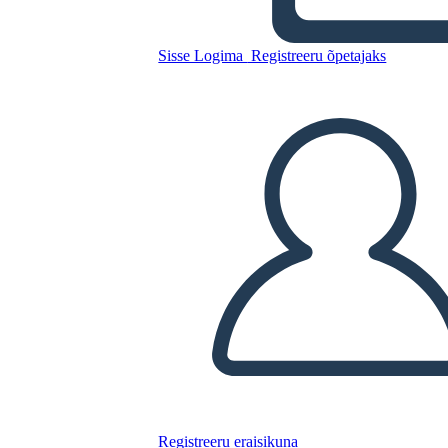
Untitled Storyboard
Sisse Logima
Registreeru õpetajaks
Kopeerige see süžeeskeemid
LUUA STORYBOARD
ESITA SLAIDIESITLUST
LOE MULLE
Registreeru eraisikuna