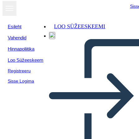
Siss
LOO SÜŽEESKEEMI
Esileht
Vahendid
Kuva
Hinnapoliitika
slaidiseansina
Loo Süžeeskeem
Registreeru
Sisse Logima
hiatorieta renacimiento