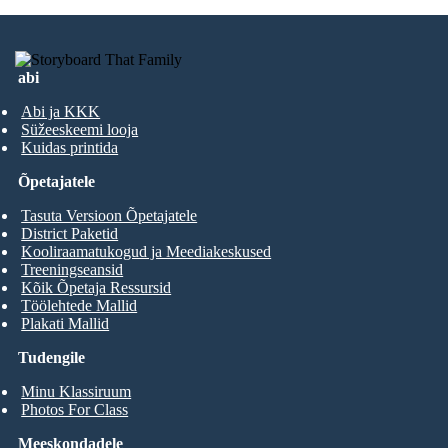
abi
Abi ja KKK
Süžeeskeemi looja
Kuidas printida
Õpetajatele
Tasuta Versioon Õpetajatele
District Paketid
Kooliraamatukogud ja Meediakeskused
Treeningseansid
Kõik Õpetaja Ressursid
Töölehtede Mallid
Plakati Mallid
Tudengile
Minu Klassiruum
Photos For Class
Meeskondadele