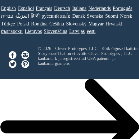
English
Español
Français
Deutsch
Italiana
Nederlands
Português
עברית
العَرَبِيَّة
हिन्दी
ру́сский язы́к
Dansk
Svenska
Suomi
Norsk
Türkçe
Polski
Româna
Ceština
Slovenský
Magyar
Hrvatski
български
Lietuvos
Slovenščina
Latvijas
eesti
© 2026 - Clever Prototypes, LLC - Kõik õigused kaitstu
StoryboardThat on ettevõtte
Clever Prototypes , LLC
kaubamärk ja registreeritud USA patendi- ja
kaubamärgiametis