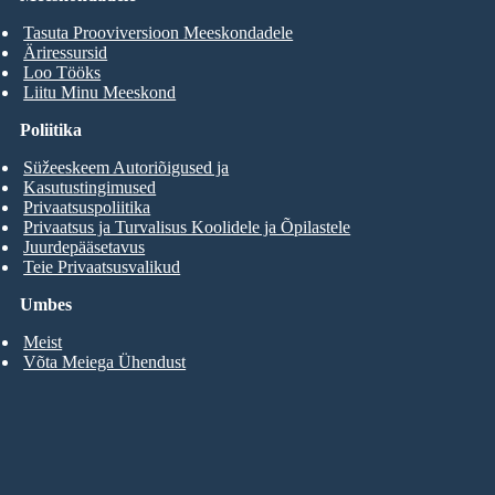
Tasuta Prooviversioon Meeskondadele
Äriressursid
Loo Tööks
Liitu Minu Meeskond
Poliitika
Süžeeskeem Autoriõigused ja
Kasutustingimused
Privaatsuspoliitika
Privaatsus ja Turvalisus Koolidele ja Õpilastele
Juurdepääsetavus
Teie Privaatsusvalikud
Umbes
Meist
Võta Meiega Ühendust