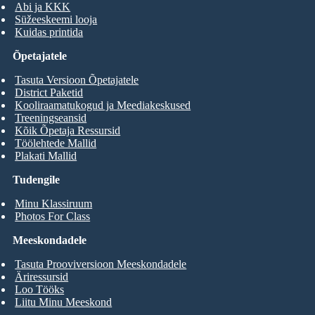
Abi ja KKK
Süžeeskeemi looja
Kuidas printida
Õpetajatele
Tasuta Versioon Õpetajatele
District Paketid
Kooliraamatukogud ja Meediakeskused
Treeningseansid
Kõik Õpetaja Ressursid
Töölehtede Mallid
Plakati Mallid
Tudengile
Minu Klassiruum
Photos For Class
Meeskondadele
Tasuta Prooviversioon Meeskondadele
Äriressursid
Loo Tööks
Liitu Minu Meeskond