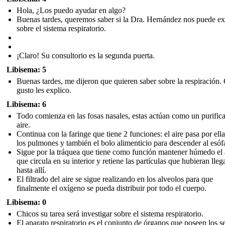
Hola, ¿Los puedo ayudar en algo?
Buenas tardes, queremos saber si la Dra. Hernández nos puede ex
sobre el sistema respiratorio.
¡Claro! Su consultorio es la segunda puerta.
Libisema: 5
Buenas tardes, me dijeron que quieren saber sobre la respiración.
gusto les explico.
Libisema: 6
Todo comienza en las fosas nasales , estas actúan como un purific
aire.
Continua con la faringe que tiene 2 funciones: el aire pasa por ell
los pulmones y también el bolo alimenticio para descender al esófa
Sigue por la tráquea que tiene como función mantener húmedo el 
que circula en su interior y retiene las partículas que hubieran lle
hasta allí.
El filtrado del aire se sigue realizando en los alveolos par a que
finalmente el oxígeno se pueda distribuir por todo el cuerpo.
Libisema: 0
Chicos su tarea será investigar sobre el sistema respiratorio .
El aparato respiratorio es el conjunto de órganos que poseen los s