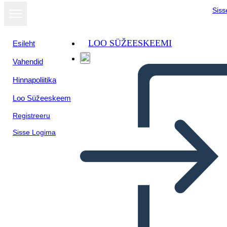
Siss
LOO SÜŽEESKEEMI
Esileht
Vahendid
Kuva
Hinnapoliitika
slaidiseansina
Loo Süžeeskeem
Registreeru
Sisse Logima
sistema respiratorio