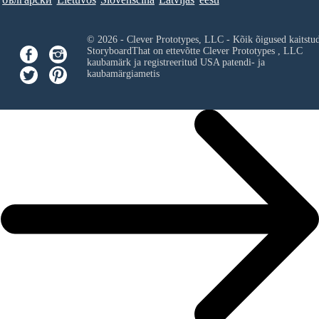
© 2026 - Clever Prototypes, LLC - Kõik õigused kaitstu
StoryboardThat on ettevõtte
Clever Prototypes , LLC
kaubamärk ja registreeritud USA patendi- ja
kaubamärgiametis