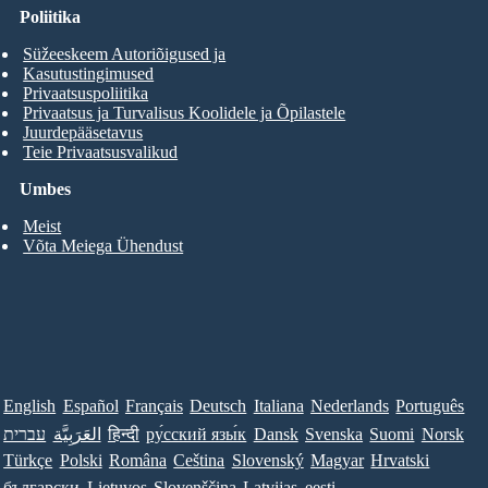
Poliitika
Süžeeskeem Autoriõigused ja
Kasutustingimused
Privaatsuspoliitika
Privaatsus ja Turvalisus Koolidele ja Õpilastele
Juurdepääsetavus
Teie Privaatsusvalikud
Umbes
Meist
Võta Meiega Ühendust
English
Español
Français
Deutsch
Italiana
Nederlands
Português
עברית
العَرَبِيَّة
हिन्दी
ру́сский язы́к
Dansk
Svenska
Suomi
Norsk
Türkçe
Polski
Româna
Ceština
Slovenský
Magyar
Hrvatski
български
Lietuvos
Slovenščina
Latvijas
eesti