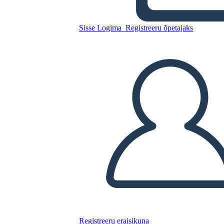
Sisse Logima
Registreeru õpetajaks
Kopeerige see süžeeskeemid
LUUA STORYBOARD
ESITA SLAIDIESITLUST
LOE MULLE
Registreeru eraisikuna