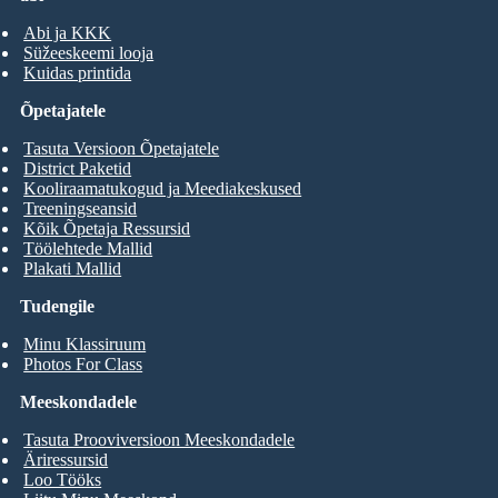
Abi ja KKK
Süžeeskeemi looja
Kuidas printida
Õpetajatele
Tasuta Versioon Õpetajatele
District Paketid
Kooliraamatukogud ja Meediakeskused
Treeningseansid
Kõik Õpetaja Ressursid
Töölehtede Mallid
Plakati Mallid
Tudengile
Minu Klassiruum
Photos For Class
Meeskondadele
Tasuta Prooviversioon Meeskondadele
Äriressursid
Loo Tööks