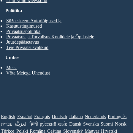
Liitu Minu Meeskond
Poliitika
Süžeeskeem Autoriõigused ja
Kasutustingimused
Privaatsuspoliitika
Privaatsus ja Turvalisus Koolidele ja Õpilastele
Juurdepääsetavus
Teie Privaatsusvalikud
Umbes
Meist
Võta Meiega Ühendust
English
Español
Français
Deutsch
Italiana
Nederlands
Português
עברית
العَرَبِيَّة
हिन्दी
ру́сский язы́к
Dansk
Svenska
Suomi
Norsk
Türkçe
Polski
Româna
Ceština
Slovenský
Magyar
Hrvatski