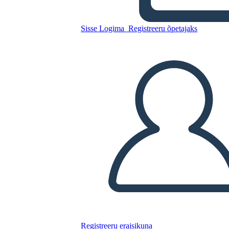
Sisse Logima
Registreeru õpetajaks
Kopeerige see süžeeskeemid
LUUA STORYBOARD
ESITA SLAIDIESITLUST
LOE MULLE
Registreeru eraisikuna