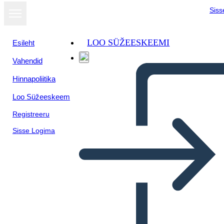
Siss
LOO SÜŽEESKEEMI
Esileht
Vahendid
Kuva
Hinnapoliitika
slaidiseansina
Loo Süžeeskeem
Registreeru
Sisse Logima
TIC