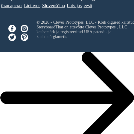
български
Lietuvos
Slovenščina
Latvijas
eesti
© 2026 - Clever Prototypes, LLC - Kõik õigused kaitstu
StoryboardThat on ettevõtte
Clever Prototypes , LLC
kaubamärk ja registreeritud USA patendi- ja
kaubamärgiametis