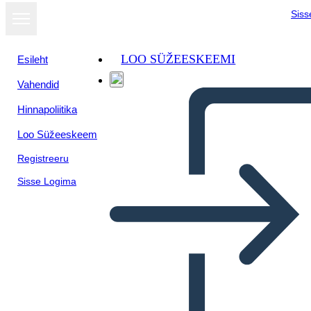
Siss
LOO SÜŽEESKEEMI
Esileht
Vahendid
Kuva
Hinnapoliitika
slaidiseansina
Loo Süžeeskeem
Registreeru
Sisse Logima