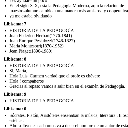
Les ayudaré un poco
En el siglo XIX, está la Pedagogía Moderna, aquí la relación de
maestro-alumno cambio a una manera más amistosa y cooperativa
ya me estaba olvidando
Libisema: 7
HISTORIA DE LA PEDAGOGÍA
Juan Federico Herbart(1776-1841)
Juan Enrique Pestalozzi(1746-1827)
María Montesorri(1870-1952)
Jean Piaget(1890-1980)
Libisema: 8
HISTORIA DE LA PEDAGOGÍA
Si, María,
Hola Luis, Carmen verdad que el profe es chévere
Hola ! compañeros
Gracias al repaso vamos a salir bien en el examén de Pedagogía.
Libisema: 9
HISTORIA DE LA PEDAGOGÍA
Libisema: 0
Sócrates, Platón, Aristóteles enseñaban la música, literatura , filos
estética.
Ahora Jóvenes cada unos va a decir el nombre de un autor de está