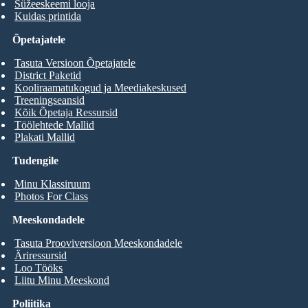
Süžeeskeemi looja
Kuidas printida
Õpetajatele
Tasuta Versioon Õpetajatele
District Paketid
Kooliraamatukogud ja Meediakeskused
Treeningseansid
Kõik Õpetaja Ressursid
Töölehtede Mallid
Plakati Mallid
Tudengile
Minu Klassiruum
Photos For Class
Meeskondadele
Tasuta Prooviversioon Meeskondadele
Äriressursid
Loo Tööks
Liitu Minu Meeskond
Poliitika