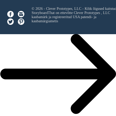
© 2026 - Clever Prototypes, LLC - Kõik õigused kaitstu
StoryboardThat on ettevõtte
Clever Prototypes , LLC
kaubamärk ja registreeritud USA patendi- ja
kaubamärgiametis