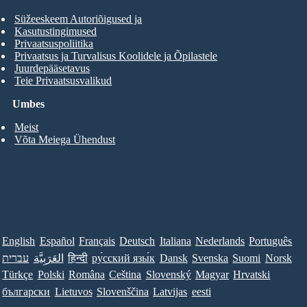
Süžeeskeem Autoriõigused ja
Kasutustingimused
Privaatsuspoliitika
Privaatsus ja Turvalisus Koolidele ja Õpilastele
Juurdepääsetavus
Teie Privaatsusvalikud
Umbes
Meist
Võta Meiega Ühendust
English
Español
Français
Deutsch
Italiana
Nederlands
Português
עברית
العَرَبِيَّة
हिन्दी
ру́сский язы́к
Dansk
Svenska
Suomi
Norsk
Türkçe
Polski
Româna
Ceština
Slovenský
Magyar
Hrvatski
български
Lietuvos
Slovenščina
Latvijas
eesti