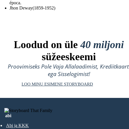
época.
Jhon Deway(1859-1952)
Loodud on üle
40 miljoni
süžeeskeemi
Proovimiseks Pole Vaja Allalaadimist, Krediitkaart
ega Sisselogimist!
LOO MINU ESIMENE STORYBOARD
abi
Abi ja KKK