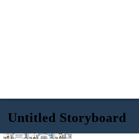
Untitled Storyboard
y por ultimo pero no
hola chicos, ¿me
menos importante
podrían hablar sobre
wow que interesante
háblenme sobre la
la primera y segunda
ahora háblenme
quinta y sexta
generación del
sobre la tercera y la
la segunda generación de
generación del
computador?
cuarta
computador
y la sexta generación
computadoras
abarca desde
abarca desde el año 1999
hasta el 2024, y su
y la cuarta generación
el año 1955 hasta 1964 y su
elemento mas
abarca desde el año 1971
importante es que tiene
hasta el año 1983, y su
elemento mas importante fue
mayor capacidad de
elemento mas importante es
memoria.
el microprocesador
el transistor.