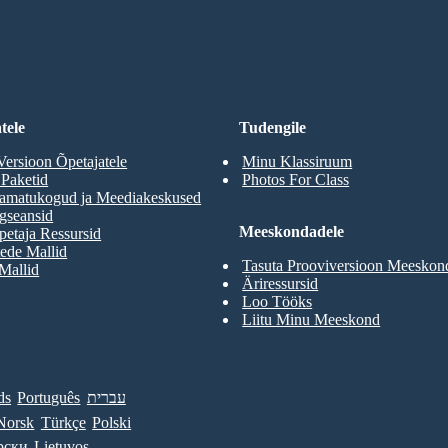
RD
tele
Tudengile
Versioon Õpetajatele
Minu Klassiruum
 Paketid
Photos For Class
aamatukogud ja Meediakeskused
gseansid
Meeskondadele
etaja Ressursid
ede Mallid
Tasuta Prooviversioon Meeskon
 Mallid
Äriressursid
Loo Tööks
Liitu Minu Meeskond
ds
Português
עברית
Norsk
Türkçe
Polski
рски
Lietuvos