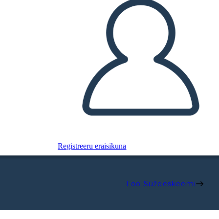
Registreeru eraisikuna
Loo Süžeeskeemi