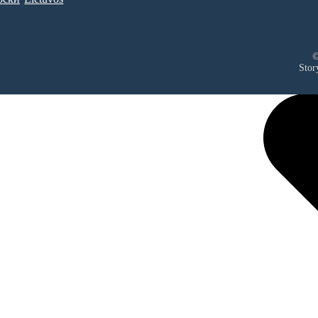
©
Stor