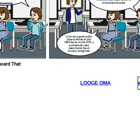
el microprocesador
 transistor.
la tercera generación
abarca desde el año
1964 hasta el año 1971, y
su elemento mas
importante fue el
circuito integrado.
ropios en Storyboard That
LOOGE OMA