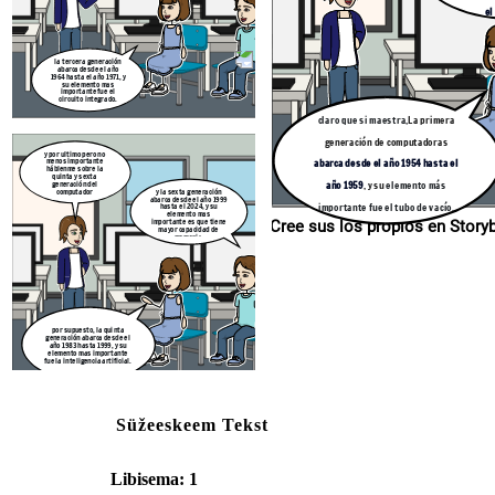
el
la tercera generación
por supuesto, la quinta
abarca desde el año
generación abarca desde el
1964 hasta el año 1971, y
año 1983 hasta 1999, y su
su elemento mas
elemento mas importante
importante fue el
fue la inteligencia artificial.
circuito integrado.
claro que si maestra,
La primera
generación de computadoras
y por ultimo pero no
abarca desde el año 1954 hasta el
menos importante
háblenme sobre la
quinta y sexta
año 1959
, y su
elemento más
generación del
computador
y la sexta generación
abarca desde el año 1999
importante fue el tubo de vacío.
hasta el 2024, y su
elemento mas
importante es que tiene
Cree sus los p
mayor capacidad de
memoria.
por supuesto, la quinta
generación abarca desde el
año 1983 hasta 1999, y su
elemento mas importante
fue la inteligencia artificial.
Süžeeskeem Tekst
Libisema: 1