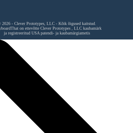
 2026 - Clever Prototypes, LLC - Kõik õigused kaitstud.
yboardThat on ettevõtte
Clever Prototypes , LLC
kaubamärk
ja registreeritud USA patendi- ja kaubamärgiametis