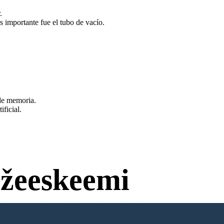
.
 importante fue el tubo de vacío.
 de memoria.
ficial.
žeeskeemi
ti ega Sisselogimist!