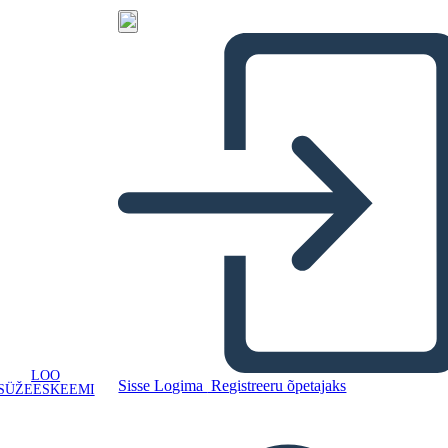
LOO
Sisse Logima
Registreeru õpetajaks
SÜŽEESKEEMI