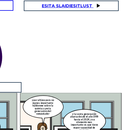
ESITA SLAIDIESITLUST
y por ultimo pero no
menos importante
háblenme sobre la
quinta y sexta
generación del
computador
y la sexta generación
abarca desde el año 1999
hasta el 2024, y su
elemento mas
importante es que tiene
mayor capacidad de