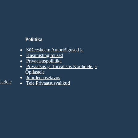
Poliitika
Süžeeskeem Autoriõigused ja
Kasutustingimused
Privaatsuspoliitika
Privaatsus ja Turvalisus Koolidele ja
Õpilastele
Juurdepääsetavus
dadele
Teie Privaatsusvalikud