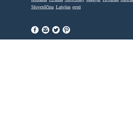
Slovenščina
Latvijas
eesti