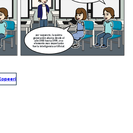
memoria.
por supuesto, la quinta
generación abarca desde el
año 1983 hasta 1999, y su
elemento mas importante
fue la inteligencia artificial.
Kopeeri