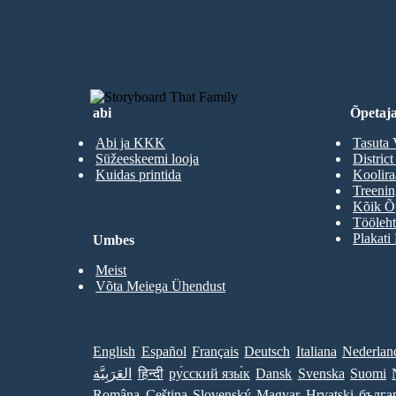
LOO MINU ESIMENE STORYBOA
abi
Õpetaja
Abi ja KKK
Tasuta 
Süžeeskeemi looja
District
Kuidas printida
Koolir
Treenin
Kõik Õp
Tööleht
Plakati
Umbes
Meist
Võta Meiega Ühendust
English
Español
Français
Deutsch
Italiana
Nederlan
العَرَبِيَّة
हिन्दी
ру́сский язы́к
Dansk
Svenska
Suomi
Româna
Ceština
Slovenský
Magyar
Hrvatski
бълга