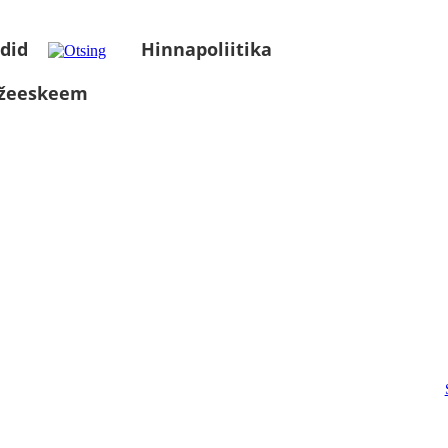
did
Hinnapoliitika
üžeeskeem