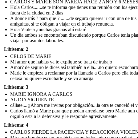
CARLOS Y MARIE SON PAREJA HACE 2 AÑO Y 6 MESE
Hola Carlos.......se te informa que tienes una reunión con los ejec
fuera de la ciudad en 2 días
A donde irás ? para que ? .......de seguro quieres ir con una de tus
amiguitas, si te obligan a viajar en el trabajo renuncia.
Hola Violeta ,muchas gracias ahí estaré
Un día ambos se encontraban discutiendo porque Carlos tenía pla
viajar por asuntos laborales.
Libisema: 2
CELOS DE MARIE
Mi amor que hablas ya te explique se trata de trabajo
Amor? de seguro le dices así también a ella....no quiero escuchart
Marie le empieza a reclamar por la llamada a Carlos pero ella toda
celosa no quiere escucharle y se va amarga.
Libisema: 3
MARIE IGNORA A CARLOS
AL DIA SIGUIENTE
cállate....¡¡Ahora me invitas por obligación...la otra te canceló el v
Carlos llamó a Marie para que puedan arreglarse pero Marie aun 
orgullo esta a la defensiva y le responde agresivamente.
Libisema: 4
CARLOS PIERDE LA PACIENCIA Y REACCIONA VIOLE
Mira ese hombre es un machista como todos mira como maltrata a