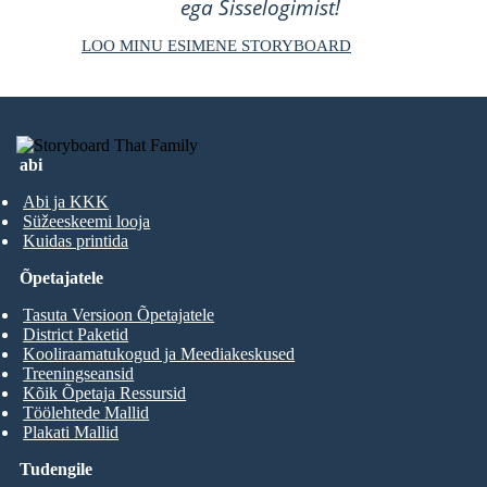
ega Sisselogimist!
LOO MINU ESIMENE STORYBOARD
abi
Abi ja KKK
Süžeeskeemi looja
Kuidas printida
Õpetajatele
Tasuta Versioon Õpetajatele
District Paketid
Kooliraamatukogud ja Meediakeskused
Treeningseansid
Kõik Õpetaja Ressursid
Töölehtede Mallid
Plakati Mallid
Tudengile