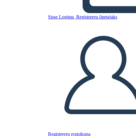
HISTORIETA
Sisse Logima
Registreeru õpetajaks
Kopeerige see süžeeskeemid
LUUA STORYBOARD
ESITA SLAIDIESITLUST
LOE MULLE
Registreeru eraisikuna