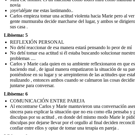
novia
¡oye!aléjate me estas lastimando..
Carlos empieza tomar una actitud violenta hacia Marie pero al ver
gente murmuraba decide marcharse del lugar, y ambos se dirigier
sus casa .
Libisema: 5
REFLEXIÓN PERSONAL
No debí reaccionar de esa manera estará pensando lo peor de mí
No debí tomar esa actitud si él estaba buscando solucionar nuestr
problemas ....
Carlos y Marie cada quien en su ambiente reflexionaron en que e
haciendo mal , de igual manera empatizaron la situación de su par
poniéndose en su lugar y se arrepintieron de las actitudes que est
realizando , entonces ambos cuando se calmaron las cosas decidi
juntarse para conversar.
Libisema: 6
COMUNICACIÓN ENTRE PAREJA
Al encontrarse Carlos y Marie mantuvieron una conversación aser
sincera para explicar la situación que no era como ella pensaba y 
disculpas por su actitud , en donde del mismo modo Marie le pidi
disculpas por dejarse llevar por el orgullo al final deciden reconcil
confiar entre ellos y optar de tomar una terapia en pareja .