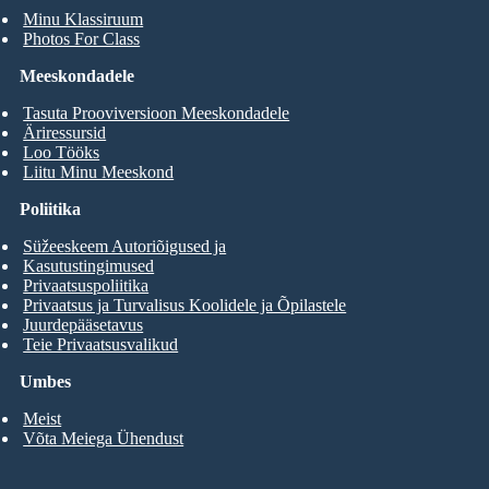
Minu Klassiruum
Photos For Class
Meeskondadele
Tasuta Prooviversioon Meeskondadele
Äriressursid
Loo Tööks
Liitu Minu Meeskond
Poliitika
Süžeeskeem Autoriõigused ja
Kasutustingimused
Privaatsuspoliitika
Privaatsus ja Turvalisus Koolidele ja Õpilastele
Juurdepääsetavus
Teie Privaatsusvalikud
Umbes
Meist
Võta Meiega Ühendust