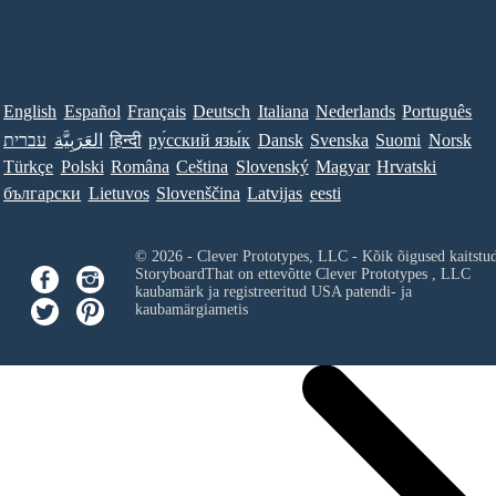
English
Español
Français
Deutsch
Italiana
Nederlands
Português
עברית
العَرَبِيَّة
हिन्दी
ру́сский язы́к
Dansk
Svenska
Suomi
Norsk
Türkçe
Polski
Româna
Ceština
Slovenský
Magyar
Hrvatski
български
Lietuvos
Slovenščina
Latvijas
eesti
© 2026 - Clever Prototypes, LLC - Kõik õigused kaitstu
StoryboardThat on ettevõtte
Clever Prototypes , LLC
kaubamärk ja registreeritud USA patendi- ja
kaubamärgiametis