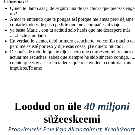
Libisema: 0
Quien te llamo aaa¡¡ de seguro una de las chicas que piensas eng
no?
Amor te entiendo que te pongas así porque me amas pero déjame
contarte todo y de paso pedirte que me acompañes al viaje
ya basta Marie , con tu actitud solo harás que me desespere más
......hazte a un lado
En verdad lo siento, debí primero escucharte, yo confío mucho en 
pero me asusté por eso y dije esas cosas, ¡Te quiero mucho!
Después de todo lo que te dije espero que confíes en mí, y antes d
actuar me escuches, sabes que siempre he sido sincero contigo......
cuento que voy asistir en talleres que me ayuden a controlar mis
impulsos.Te amo
Loodud on üle
40 miljoni
süžeeskeemi
Proovimiseks Pole Vaja Allalaadimist, Krediitkaart