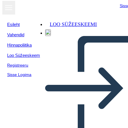
Siss
LOO SÜŽEESKEEMI
Esileht
Vahendid
Kuva
Hinnapoliitika
slaidiseansina
Loo Süžeeskeem
Registreeru
Sisse Logima