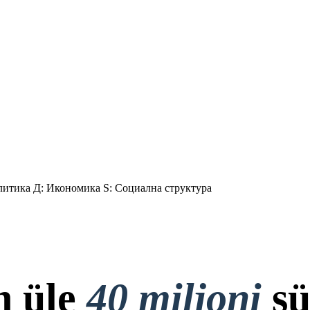
литика Д: Икономика S: Социална структура
n üle
40 miljoni
sü