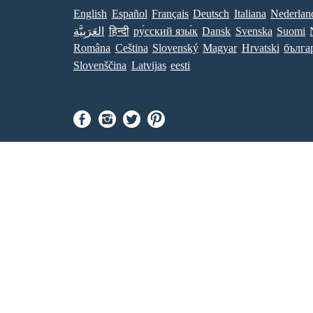
English
Español
Français
Deutsch
Italiana
Nederlan
العَرَبِيَّة
हिन्दी
ру́сский язы́к
Dansk
Svenska
Suomi
Româna
Ceština
Slovenský
Magyar
Hrvatski
бълга
Slovenščina
Latvijas
eesti