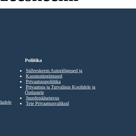
ti ega Sisselogimist!
Poliitika
Süžeeskeem Autoriõigused ja
Kasutustingimused
Privaatsuspoliitika
Privaatsus ja Turvalisus Koolidele ja
Õpilastele
Juurdepääsetavus
dadele
Teie Privaatsusvalikud