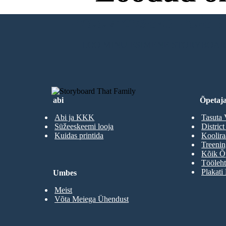
Proovimiseks Pole Va
LOO MINU ESIMENE STORYBOA
abi
Õpetaja
Abi ja KKK
Tasuta 
Süžeeskeemi looja
District
Kuidas printida
Koolir
Treenin
Kõik Õp
Tööleht
Plakati
Umbes
Meist
Võta Meiega Ühendust