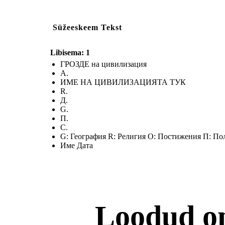
Süžeeskeem Tekst
Libisema: 1
ГРОЗДЕ на цивилизация
А.
ИМЕ НА ЦИВИЛИЗАЦИЯТА ТУК
R.
Д.
G.
П.
С.
G: География R: Религия О: Постижения П: По
Име Дата
Loodud o