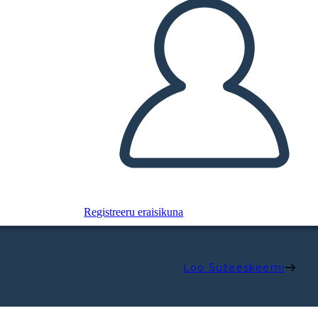
Registreeru eraisikuna
Loo Süžeeskeemi