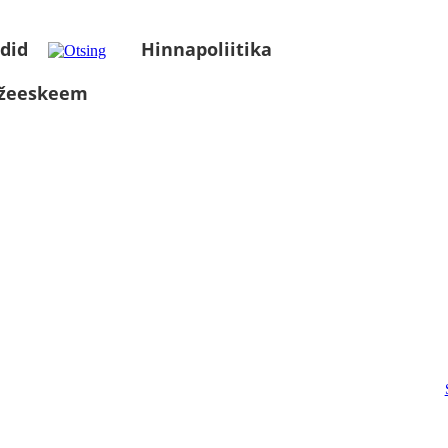
did
Hinnapoliitika
üžeeskeem