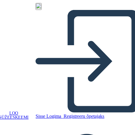
LOO
Sisse Logima
Registreeru õpetajaks
SÜŽEESKEEMI