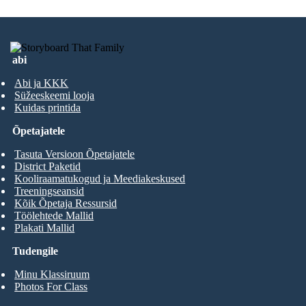
abi
Abi ja KKK
Süžeeskeemi looja
Kuidas printida
Õpetajatele
Tasuta Versioon Õpetajatele
District Paketid
Kooliraamatukogud ja Meediakeskused
Treeningseansid
Kõik Õpetaja Ressursid
Töölehtede Mallid
Plakati Mallid
Tudengile
Minu Klassiruum
Photos For Class