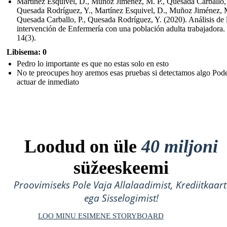
Martínez Esquivel, D., Muñoz Jiménez, M. P., Quesada Carballo, 
Quesada Rodríguez, Y., Martínez Esquivel, D., Muñoz Jiménez, M
Quesada Carballo, P., Quesada Rodríguez, Y. (2020). Análisis de 
intervención de Enfermería con una población adulta trabajadora.
14(3).
Libisema: 0
Pedro lo importante es que no estas solo en esto
No te preocupes hoy aremos esas pruebas si detectamos algo Po
actuar de inmediato
Loodud on üle
40 miljoni
süžeeskeemi
Proovimiseks Pole Vaja Allalaadimist, Krediitkaart
ega Sisselogimist!
LOO MINU ESIMENE STORYBOARD