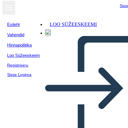
Siss
LOO SÜŽEESKEEMI
Esileht
Vahendid
Kuva
Hinnapoliitika
slaidiseansina
Loo Süžeeskeem
Registreeru
Sisse Logima