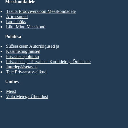
Meeskondadele
Tasuta Prooviversioon Meeskondadele
Äriressursid
Loo Tööks
Liitu Minu Meeskond
Poliitika
Süžeeskeem Autoriõigused ja
Kasutustingimused
Privaatsuspoliitika
Privaatsus ja Turvalisus Koolidele ja Õpilastele
Juurdepääsetavus
Teie Privaatsusvalikud
Umbes
Meist
Võta Meiega Ühendust