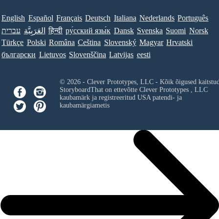
English
Español
Français
Deutsch
Italiana
Nederlands
Português
עברית
العَرَبِيَّة
हिन्दी
ру́сский язы́к
Dansk
Svenska
Suomi
Norsk
Türkçe
Polski
Româna
Ceština
Slovenský
Magyar
Hrvatski
български
Lietuvos
Slovenščina
Latvijas
eesti
© 2026 - Clever Prototypes, LLC - Kõik õigused kaitstu
StoryboardThat on ettevõtte
Clever Prototypes , LLC
kaubamärk ja registreeritud USA patendi- ja
kaubamärgiametis