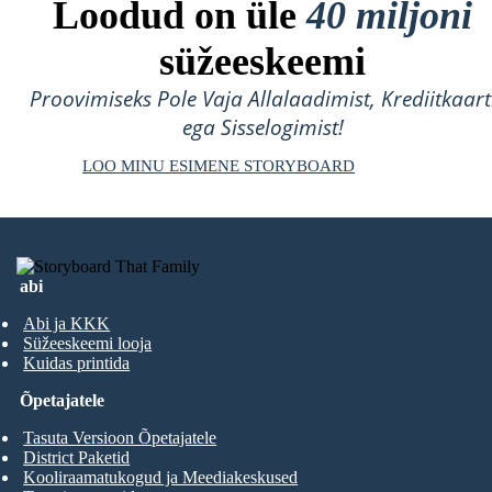
Loodud on üle
40 miljoni
süžeeskeemi
Proovimiseks Pole Vaja Allalaadimist, Krediitkaart
ega Sisselogimist!
LOO MINU ESIMENE STORYBOARD
abi
Abi ja KKK
Süžeeskeemi looja
Kuidas printida
Õpetajatele
Tasuta Versioon Õpetajatele
District Paketid
Kooliraamatukogud ja Meediakeskused