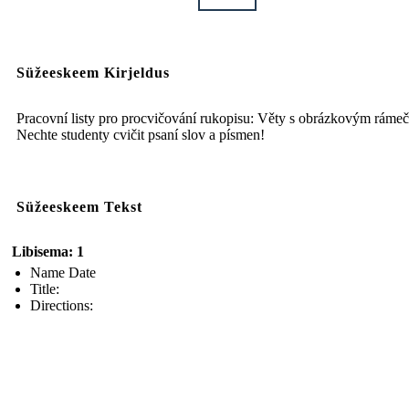
Süžeeskeem Kirjeldus
Pracovní listy pro procvičování rukopisu: Věty s obrázkovým ráme
Nechte studenty cvičit psaní slov a písmen!
Süžeeskeem Tekst
Libisema: 1
Name Date
Title:
Directions: