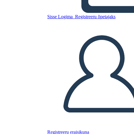
obrázkovým rámečkem
Sisse Logima
Registreeru õpetajaks
Kopeerige see süžeeskeemid
LUUA STORYBOARD
ESITA SLAIDIESITLUST
LOE MULLE
Registreeru eraisikuna