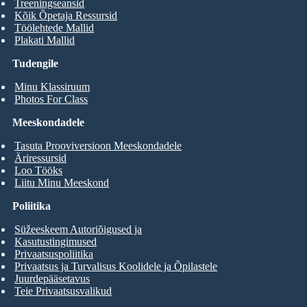
Treeningseansid
Kõik Õpetaja Ressursid
Töölehtede Mallid
Plakati Mallid
Tudengile
Minu Klassiruum
Photos For Class
Meeskondadele
Tasuta Prooviversioon Meeskondadele
Äriressursid
Loo Tööks
Liitu Minu Meeskond
Poliitika
Süžeeskeem Autoriõigused ja
Kasutustingimused
Privaatsuspoliitika
Privaatsus ja Turvalisus Koolidele ja Õpilastele
Juurdepääsetavus
Teie Privaatsusvalikud