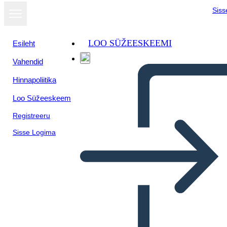
Siss
LOO SÜŽEESKEEMI
Esileht
Vahendid
Kuva
Hinnapoliitika
slaidiseansina
Loo Süžeeskeem
Registreeru
Sisse Logima
Procvičte si psaní – věty s