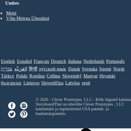
Umbes
Meist
Võta Meiega Ühendust
English
Español
Français
Deutsch
Italiana
Nederlands
Português
עברית
العَرَبِيَّة
हिन्दी
ру́сский язы́к
Dansk
Svenska
Suomi
Norsk
Türkçe
Polski
Româna
Ceština
Slovenský
Magyar
Hrvatski
български
Lietuvos
Slovenščina
Latvijas
eesti
© 2026 - Clever Prototypes, LLC - Kõik õigused kaitstu
StoryboardThat on ettevõtte
Clever Prototypes , LLC
kaubamärk ja registreeritud USA patendi- ja
kaubamärgiametis