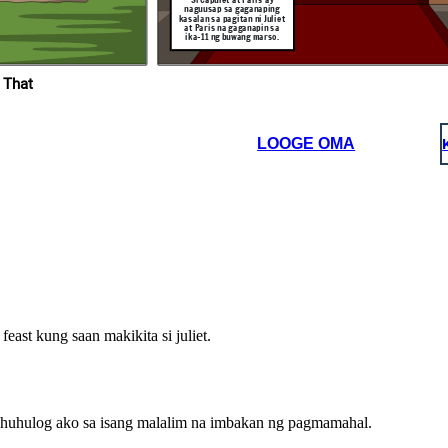
so, Paris.
di
naguusap sa gaganaping
gaw
kasalan sa pagitan ni Juliet
hal
at Paris na gaganapin sa
ika-11 ng buwang marso.
Salamat po!
Maraming Salamat
po, Friar!
 That
Si Romeo at Juliet ay tuluyang
ikinasal ng palihim, Sa
pamamagitan ni Friar
LOOGE OMA
Lawrence. (At Masaya silang
namuhay o siguro....)
Salamat po!
east kung saan makikita si juliet.
nahuhulog ako sa isang malalim na imbakan ng pagmamahal.