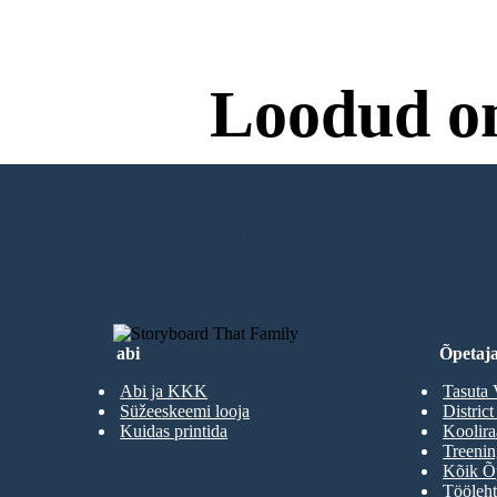
Loodud o
Proovimiseks Pole Va
LOO MINU ESIMENE STORYBOA
abi
Õpetaja
Abi ja KKK
Tasuta 
Süžeeskeemi looja
District
Kuidas printida
Koolir
Treenin
Kõik Õp
Tööleht