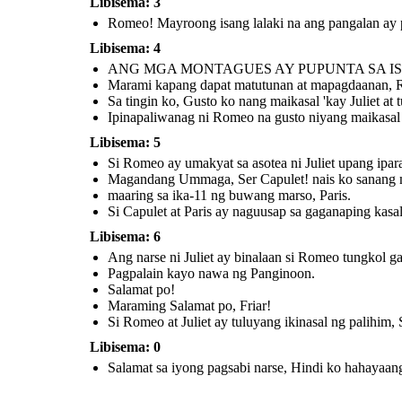
Libisema: 3
Pagpalain kayo nawa ng
Romeo! Mayroong isang lalaki na ang pangalan ay par
Panginoon.
Libisema: 4
ANG MGA MONTAGUES AY PUPUNTA SA I
Salamat po!
Marami kapang dapat matutunan at mapagdaanan,
Maraming Salamat
po, Friar!
Sa tingin ko, Gusto ko nang maikasal 'kay Juliet at 
Ipinapaliwanag ni Romeo na gusto niyang maikasal '
Libisema: 5
Si Romeo at Juliet ay tuluyang
ikinasal ng palihim, Sa
pamamagitan ni Friar
Si Romeo ay umakyat sa asotea ni Juliet upang ip
Lawrence. (At Masaya silang
namuhay o siguro....)
Magandang Ummaga, Ser Capulet! nais ko sanang ma
maaring sa ika-11 ng buwang marso, Paris.
Si Capulet at Paris ay naguusap sa gaganaping kasal
Libisema: 6
Ang narse ni Juliet ay binalaan si Romeo tungkol gag
Pagpalain kayo nawa ng Panginoon.
Salamat po!
Maraming Salamat po, Friar!
Si Romeo at Juliet ay tuluyang ikinasal ng palihim
Libisema: 0
Salamat sa iyong pagsabi narse, Hindi ko hahayaan