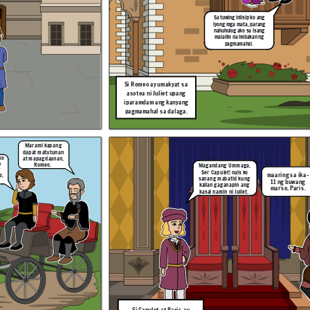
Salamat po!
Maraming Salamat
po, Friar!
Sa tuwing iniisip ko ang
iyong mga mata, parang
nahuhulog ako sa isang
malalim na imbakan ng
pagmamahal.
Si Romeo at Juliet ay tuluyang
ikinasal ng palihim, Sa
pamamagitan ni Friar
Lawrence. (At Masaya silang
namuhay o siguro....)
Si Romeo ay umakyat sa
asotea ni Juliet upang
iparamdam ang kanyang
pagmamahal sa dalaga.
Salamat sa iyong
Marami kapang
pagsabi narse, Hindi
Romeo! Mayroong isang
ko hahayaang maagaw
dapat matutunan
lalaki na ang pangalan ay
sa akin ang minamahal
at mapagdaanan,
ko
paris at balak niyang
kong si Juliet!
y
pakasalan si Juliet.
Romeo.
Magandang Ummaga,
Ser Capulet! nais ko
maaring sa ika-
Salamat po!
o,
sanang mabatid kung
11 ng buwang
kailan gaganapin ang
marso, Paris.
kasal namin ni Juliet.
Ang narse ni Juliet ay
binalaan si Romeo
tungkol gaganaping kasal
ni Juliet at Paris.
Pagpalain kayo nawa ng
Panginoon.
ing sa ika-
 ng buwang
Si Capulet at Paris ay