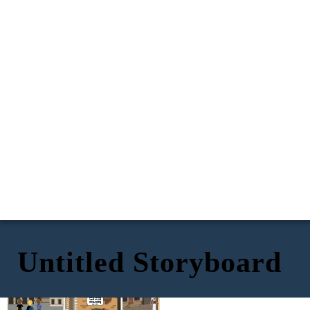
Untitled Storyboard
Romeo, Benvolio, At
Romeo, tinupad mo
Mercutio ay dadalo sa
capulet feast kung saan
ang iyong pangako.
makikita si juliet.
Salamat sa iyong
pagsabi narse, Hindi
Romeo! Mayroong isang
ko hahayaang maagaw
lalaki na ang pangalan ay
sa akin ang minamahal
TARA NA'T TAYO AY
paris at balak niyang
kong si Juliet!
pakasalan si Juliet.
MAGKASIHAYAN!
Sa tuwing iniisip ko ang
iyong mga mata, parang
nahuhulog ako sa isang
malalim na imbakan ng
pagmamahal.