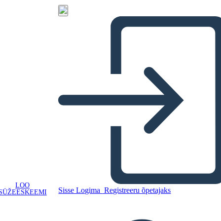
LOO
Sisse Logima
Registreeru õpetajaks
SÜŽEESKEEMI