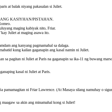
is at balak niyang pakasalan si Juliet.
SANG KASIYHAN/PISTAHAN.
 Romeo.
tuluyang maging kabiyak nito, Friar.
kay Juliet at maging asawa ito.
aramdam ang kanyang pagmamahal sa dalaga.
batid kung kailan gaganapin ang kasal namin ni Juliet.
an sa pagitan ni Juliet at Paris na gaganapin sa ika-11 ng buwang mars
anaping kasal ni Juliet at Paris.
, Sa pamamagitan ni Friar Lawrence. (At Masaya silang namuhay o siguro
g maagaw sa akin ang minamahal kong si Juliet!