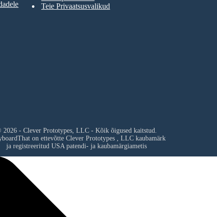
dadele
Teie Privaatsusvalikud
 2026 - Clever Prototypes, LLC - Kõik õigused kaitstud.
yboardThat on ettevõtte
Clever Prototypes , LLC
kaubamärk
ja registreeritud USA patendi- ja kaubamärgiametis