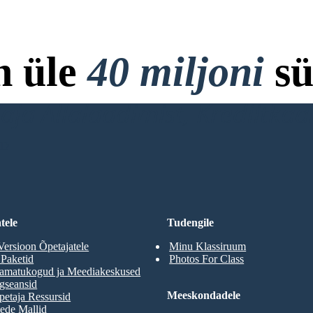
n üle
40 miljoni
sü
ja Allalaadimist, Krediitkaar
RD
tele
Tudengile
Versioon Õpetajatele
Minu Klassiruum
 Paketid
Photos For Class
aamatukogud ja Meediakeskused
gseansid
Meeskondadele
etaja Ressursid
ede Mallid