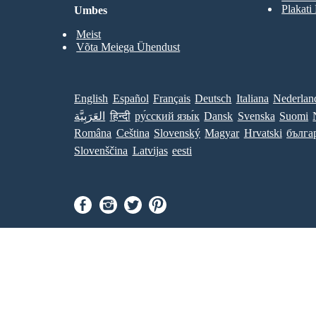
Plakati
Umbes
Meist
Võta Meiega Ühendust
English
Español
Français
Deutsch
Italiana
Nederlan
العَرَبِيَّة
हिन्दी
ру́сский язы́к
Dansk
Svenska
Suomi
Româna
Ceština
Slovenský
Magyar
Hrvatski
бълга
Slovenščina
Latvijas
eesti