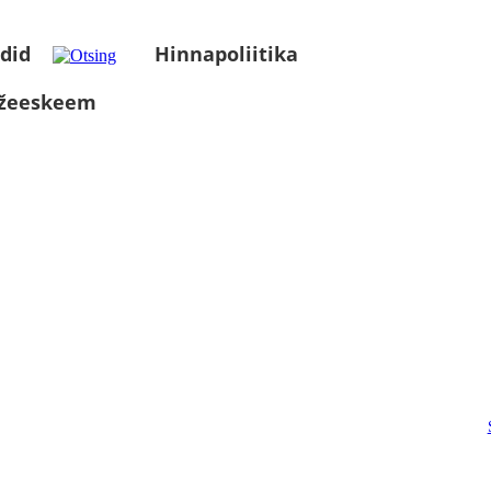
did
Hinnapoliitika
üžeeskeem