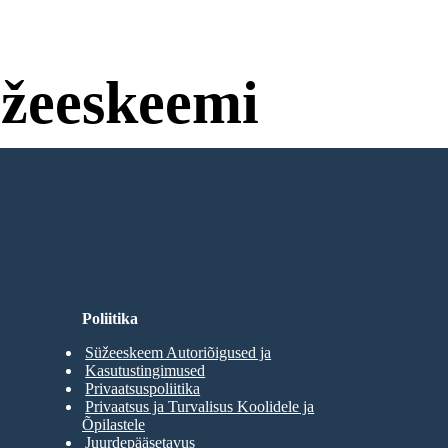
žeeskeemi
ti ega Sisselogimist!
Poliitika
Süžeeskeem Autoriõigused ja
Kasutustingimused
Privaatsuspoliitika
Privaatsus ja Turvalisus Koolidele ja
Õpilastele
Juurdepääsetavus