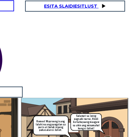
ESITA SLAIDIESITLUST
Salamat sa iyong
pagsabi narse, Hindi
Romeo! Mayroong isang
ko hahayaang maagaw
lalaki na ang pangalan ay
sa akin ang minamahal
paris at balak niyang
kong si Juliet!
pakasalan si Juliet.