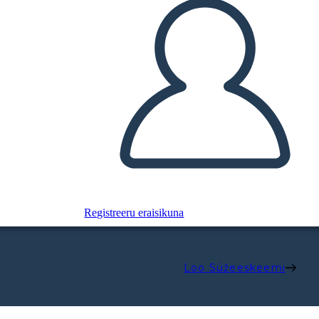
Registreeru eraisikuna
Loo Süžeeskeemi