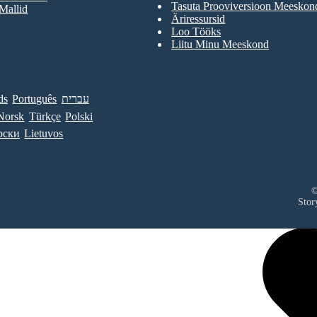
Tasuta Prooviversioon Meeskon
 Mallid
Äriressursid
Loo Tööks
Liitu Minu Meeskond
ds
Português
עברית
Norsk
Türkçe
Polski
рски
Lietuvos
©
Stor