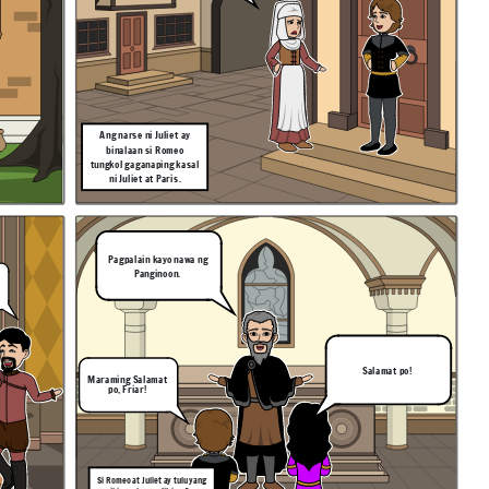
Ang narse ni Juliet ay
binalaan si Romeo
tungkol gaganaping kasal
ni Juliet at Paris.
Pagpalain kayo nawa ng
Panginoon.
Salamat po!
Maraming Salamat
po, Friar!
Si Romeo at Juliet ay tuluyang