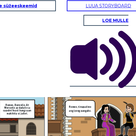
e süžeeskeemid
LUUA STORYBOARD
LOE MULLE
Salamat sa iyong
pagsabi narse, Hindi
Romeo! Mayroong isang
ko hahayaang maagaw
lalaki na ang pangalan ay
sa akin ang minamahal
paris at balak niyang
kong si Juliet!
pakasalan si Juliet.
Ang narse ni Juliet ay
binalaan si Romeo
tungkol gaganaping kasal
ni Juliet at Paris.
Romeo, Benvolio, At
Romeo, tinupad mo
Mercutio ay dadalo sa
capulet feast kung saan
ang iyong pangako.
makikita si juliet.
Pagpalain kayo nawa ng
Panginoon.
ing sa ika-
 ng buwang
so, Paris.
di
gaw
hal