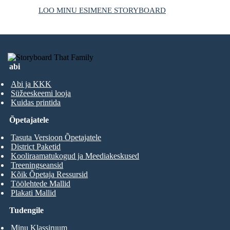
LOO MINU ESIMENE STORYBOARD
abi
Abi ja KKK
Süžeeskeemi looja
Kuidas printida
Õpetajatele
Tasuta Versioon Õpetajatele
District Paketid
Kooliraamatukogud ja Meediakeskused
Treeningseansid
Kõik Õpetaja Ressursid
Töölehtede Mallid
Plakati Mallid
Tudengile
Minu Klassiruum