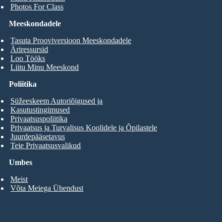
Photos For Class
Meeskondadele
Tasuta Prooviversioon Meeskondadele
Äriressursid
Loo Tööks
Liitu Minu Meeskond
Poliitika
Süžeeskeem Autoriõigused ja
Kasutustingimused
Privaatsuspoliitika
Privaatsus ja Turvalisus Koolidele ja Õpilastele
Juurdepääsetavus
Teie Privaatsusvalikud
Umbes
Meist
Võta Meiega Ühendust