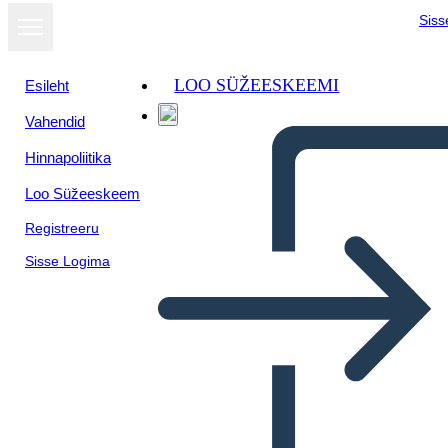
Siss
LOO SÜŽEESKEEMI
Esileht
Vahendid
Hinnapoliitika
Loo Süžeeskeem
Registreeru
Sisse Logima