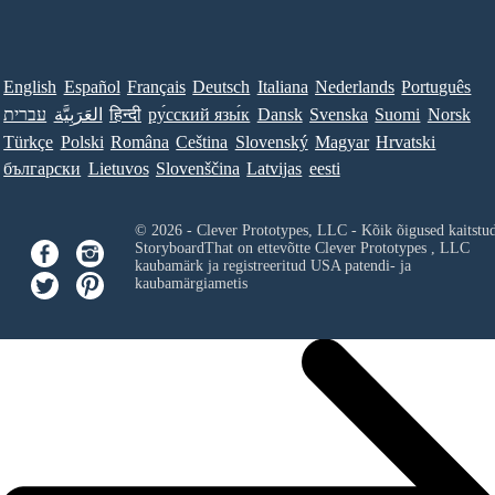
English
Español
Français
Deutsch
Italiana
Nederlands
Português
עברית
العَرَبِيَّة
हिन्दी
ру́сский язы́к
Dansk
Svenska
Suomi
Norsk
Türkçe
Polski
Româna
Ceština
Slovenský
Magyar
Hrvatski
български
Lietuvos
Slovenščina
Latvijas
eesti
© 2026 - Clever Prototypes, LLC - Kõik õigused kaitstu
StoryboardThat on ettevõtte
Clever Prototypes , LLC
kaubamärk ja registreeritud USA patendi- ja
kaubamärgiametis