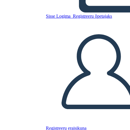
Conexión de Literatura Sobre
Inmigración
Sisse Logima
Registreeru õpetajaks
Kopeerige see süžeeskeemid
LUUA STORYBOARD
ESITA SLAIDIESITLUST
LOE MULLE
Registreeru eraisikuna