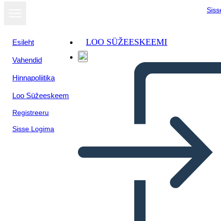
Siss
LOO SÜŽEESKEEMI
Esileht
Vahendid
Hinnapoliitika
Loo Süžeeskeem
Registreeru
Sisse Logima