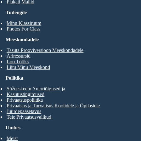
Plakati Mallid
Tudengile
Minu Klassiruum
Photos For Class
Meeskondadele
Tasuta Prooviversioon Meeskondadele
Äriressursid
Loo Tööks
Liitu Minu Meeskond
Poliitika
Süžeeskeem Autoriõigused ja
Kasutustingimused
Privaatsuspoliitika
Privaatsus ja Turvalisus Koolidele ja Õpilastele
Juurdepääsetavus
Teie Privaatsusvalikud
Umbes
Meist