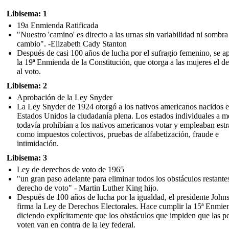
Libisema: 1
19a Enmienda Ratificada
"Nuestro 'camino' es directo a las urnas sin variabilidad ni sombra
cambio". -Elizabeth Cady Stanton
Después de casi 100 años de lucha por el sufragio femenino, se a
la 19ª Enmienda de la Constitución, que otorga a las mujeres el d
al voto.
Libisema: 2
Aprobación de la Ley Snyder
La Ley Snyder de 1924 otorgó a los nativos americanos nacidos 
Estados Unidos la ciudadanía plena. Los estados individuales a 
todavía prohibían a los nativos americanos votar y empleaban estr
como impuestos colectivos, pruebas de alfabetización, fraude e
intimidación.
Libisema: 3
Ley de derechos de voto de 1965
"un gran paso adelante para eliminar todos los obstáculos restantes
derecho de voto" - Martin Luther King hijo.
Después de 100 años de lucha por la igualdad, el presidente John
firma la Ley de Derechos Electorales. Hace cumplir la 15ª Enmie
diciendo explícitamente que los obstáculos que impiden que las p
voten van en contra de la ley federal.