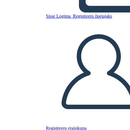
Cronología de los Derechos
de Voto (2)
Sisse Logima
Registreeru õpetajaks
Kopeerige see süžeeskeemid
LUUA STORYBOARD
ESITA SLAIDIESITLUST
LOE MULLE
Registreeru eraisikuna