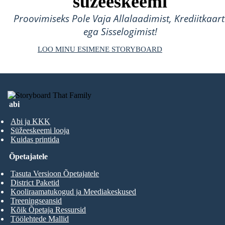
süžeeskeemi
Proovimiseks Pole Vaja Allalaadimist, Krediitkaart
ega Sisselogimist!
LOO MINU ESIMENE STORYBOARD
abi
Abi ja KKK
Süžeeskeemi looja
Kuidas printida
Õpetajatele
Tasuta Versioon Õpetajatele
District Paketid
Kooliraamatukogud ja Meediakeskused
Treeningseansid
Kõik Õpetaja Ressursid
Töölehtede Mallid