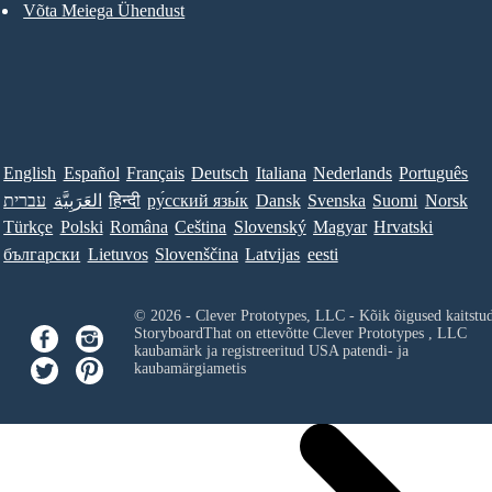
Võta Meiega Ühendust
English
Español
Français
Deutsch
Italiana
Nederlands
Português
עברית
العَرَبِيَّة
हिन्दी
ру́сский язы́к
Dansk
Svenska
Suomi
Norsk
Türkçe
Polski
Româna
Ceština
Slovenský
Magyar
Hrvatski
български
Lietuvos
Slovenščina
Latvijas
eesti
© 2026 - Clever Prototypes, LLC - Kõik õigused kaitstu
StoryboardThat on ettevõtte
Clever Prototypes , LLC
kaubamärk ja registreeritud USA patendi- ja
kaubamärgiametis