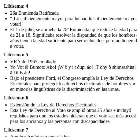
Libisema: 4
26a Enmienda Ratificada
"¡Lo suficientemente mayor para luchar, lo suficientemente mayor
votar!"
El 1 de julio, se aprueba la 26ª Enmienda, que reduce la edad para
de 21 a 18. Significaba resolver la disparidad de que los hombres
años tienen la edad suficiente para ser reclutados, pero no tienen 
a votar.
Libisema: 5
VRA de 1965 ampliado
Yo Vot é! Bumoto Ako! ¡W õ y í t óupi áo! ¡T õhy õ shimsashita!
ã Di B àu!
Bajo el presidente Ford, el Congreso amplía la Ley de Derechos
Electorales para proteger los derechos electorales de hombres y m
en minorías lingüísticas de la discriminación en las urnas.
Libisema: 6
Extensión de la Ley de Derechos Electorales
Esta Ley de Derecho al Voto se amplió otros 25 años e incluyó
requisitos para que los estados hicieran que el voto sea más accesi
para los ancianos y las personas con discapacidades.
Libisema: 7
Ayude a América a votar la ley