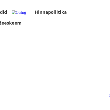
did
Hinnapoliitika
üžeeskeem