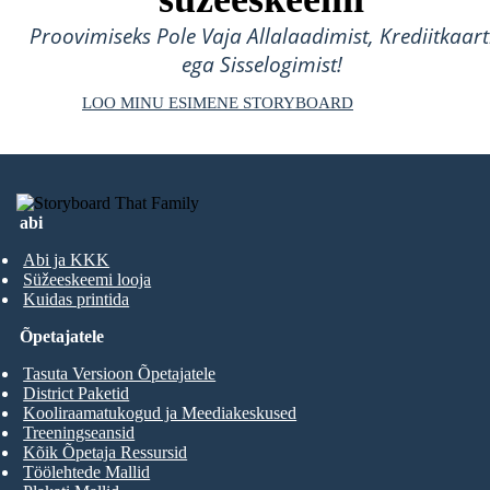
Proovimiseks Pole Vaja Allalaadimist, Krediitkaart
ega Sisselogimist!
LOO MINU ESIMENE STORYBOARD
abi
Abi ja KKK
Süžeeskeemi looja
Kuidas printida
Õpetajatele
Tasuta Versioon Õpetajatele
District Paketid
Kooliraamatukogud ja Meediakeskused
Treeningseansid
Kõik Õpetaja Ressursid
Töölehtede Mallid