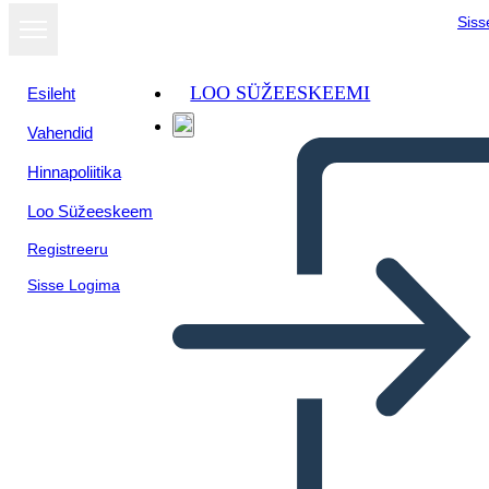
Siss
LOO SÜŽEESKEEMI
Esileht
Vahendid
Hinnapoliitika
Loo Süžeeskeem
Registreeru
Sisse Logima