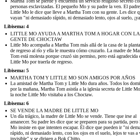
Martha Tom se pierde y encuentra un servicio religioso secreto co
personas esclavizadas. El pequeño Mo y su padre la ven. El padre
Little Mo le dice que lleve a Martha Tom con su gente. Les dice 
vayan "ni demasiado rápido, ni demasiado lento, ojos al suelo, ¡ya
Libisema: 4
LITTLE MO AYUDA A MARTHA TOM A HOGAR CON LA
GENTE DE CHOCTAW
Little Mo acompaña a Martha Tom más allá de la casa de la plant
de regreso al río y ella le muestra cómo cruzarlo. La madre de Ma
Tom está molesta porque cruzó sin permiso, pero está agradecida
Little Mo por traerla de regreso.
Libisema: 5
MARTHA TOM Y LITTLE MO SON AMIGOS POR AÑOS
La amistad de Martha Tom y Little Mo dura años. Todos los dom
por la mañana, Martha Tom asistía a la iglesia secreta de Little M
la noche Little Mo visitaba a los Choctaw.
Libisema: 6
SE VENDE LA MADRE DE LITTLE MO
Un día trágico, la madre de Little Mo se vende. Tiene que irse al
amanecer. Su padre les dice que se preparen para su partida, pero 
Mo insiste en que intenten escapar. Él dice que pueden ir "ni dem
rápido, ni demasiado lento, con los ojos en el suelo, lejos te vas a
invisible" y se dirigen a Bok Chitto.