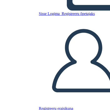
Cruzando Bok Chitto
Sisse Logima
Registreeru õpetajaks
Kopeerige see süžeeskeemid
LUUA STORYBOARD
ESITA SLAIDIESITLUST
LOE MULLE
Registreeru eraisikuna