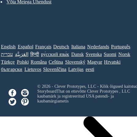
Võta Meiega Ühendust
English
Español
Français
Deutsch
Italiana
Nederlands
Português
עברית
العَرَبِيَّة
हिन्दी
ру́сский язы́к
Dansk
Svenska
Suomi
Norsk
Türkçe
Polski
Româna
Ceština
Slovenský
Magyar
Hrvatski
български
Lietuvos
Slovenščina
Latvijas
eesti
© 2026 - Clever Prototypes, LLC - Kõik õigused kaitstu
StoryboardThat on ettevõtte
Clever Prototypes , LLC
kaubamärk ja registreeritud USA patendi- ja
kaubamärgiametis