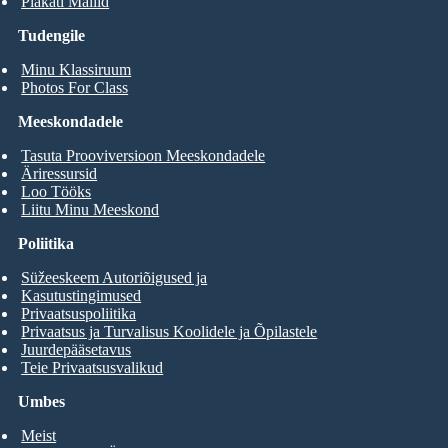
Plakati Mallid
Tudengile
Minu Klassiruum
Photos For Class
Meeskondadele
Tasuta Prooviversioon Meeskondadele
Äriressursid
Loo Tööks
Liitu Minu Meeskond
Poliitika
Süžeeskeem Autoriõigused ja
Kasutustingimused
Privaatsuspoliitika
Privaatsus ja Turvalisus Koolidele ja Õpilastele
Juurdepääsetavus
Teie Privaatsusvalikud
Umbes
Meist