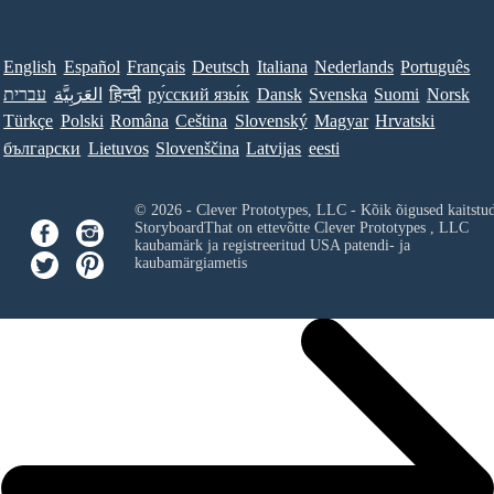
English
Español
Français
Deutsch
Italiana
Nederlands
Português
עברית
العَرَبِيَّة
हिन्दी
ру́сский язы́к
Dansk
Svenska
Suomi
Norsk
Türkçe
Polski
Româna
Ceština
Slovenský
Magyar
Hrvatski
български
Lietuvos
Slovenščina
Latvijas
eesti
© 2026 - Clever Prototypes, LLC - Kõik õigused kaitstu
StoryboardThat on ettevõtte
Clever Prototypes , LLC
kaubamärk ja registreeritud USA patendi- ja
kaubamärgiametis