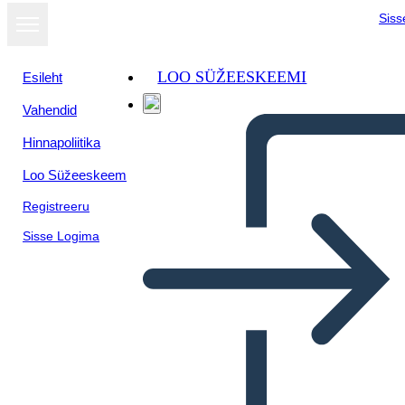
Siss
LOO SÜŽEESKEEMI
Esileht
Vahendid
Hinnapoliitika
Loo Süžeeskeem
Registreeru
Sisse Logima