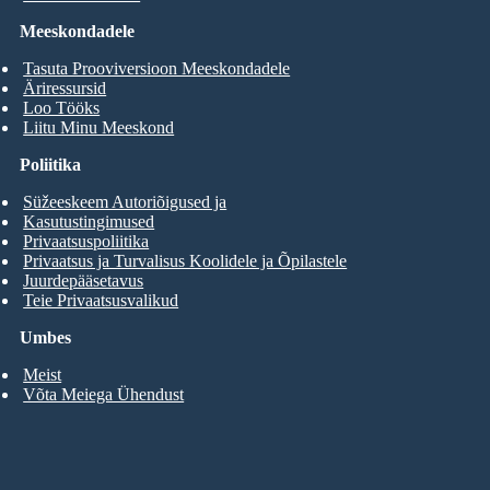
Meeskondadele
Tasuta Prooviversioon Meeskondadele
Äriressursid
Loo Tööks
Liitu Minu Meeskond
Poliitika
Süžeeskeem Autoriõigused ja
Kasutustingimused
Privaatsuspoliitika
Privaatsus ja Turvalisus Koolidele ja Õpilastele
Juurdepääsetavus
Teie Privaatsusvalikud
Umbes
Meist
Võta Meiega Ühendust