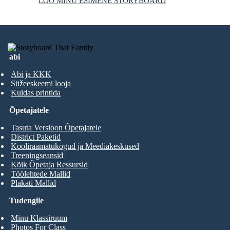
LOO MINU ESIMENE STORYBOARD
abi
Abi ja KKK
Süžeeskeemi looja
Kuidas printida
Õpetajatele
Tasuta Versioon Õpetajatele
District Paketid
Kooliraamatukogud ja Meediakeskused
Treeningseansid
Kõik Õpetaja Ressursid
Töölehtede Mallid
Plakati Mallid
Tudengile
Minu Klassiruum
Photos For Class