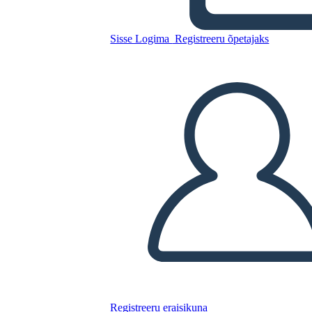
Kopeerige see süžeeskeemid
Sisse Logima
Registreeru õpetajaks
LUUA STORYBOARD
ESITA SLAIDIESITLUST
LOE MULLE
Registreeru eraisikuna