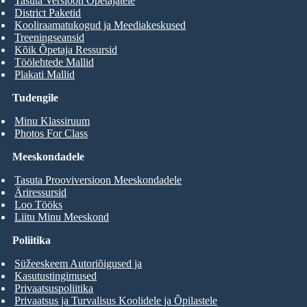
Tasuta Versioon Õpetajatele
District Paketid
Kooliraamatukogud ja Meediakeskused
Treeningseansid
Kõik Õpetaja Ressursid
Töölehtede Mallid
Plakati Mallid
Tudengile
Minu Klassiruum
Photos For Class
Meeskondadele
Tasuta Prooviversioon Meeskondadele
Äriressursid
Loo Tööks
Liitu Minu Meeskond
Poliitika
Süžeeskeem Autoriõigused ja
Kasutustingimused
Privaatsuspoliitika
Privaatsus ja Turvalisus Koolidele ja Õpilastele