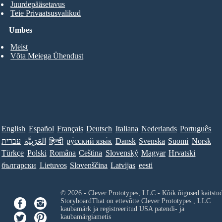
Juurdepääsetavus
Teie Privaatsusvalikud
Umbes
Meist
Võta Meiega Ühendust
English
Español
Français
Deutsch
Italiana
Nederlands
Português
עברית
العَرَبِيَّة
हिन्दी
ру́сский язы́к
Dansk
Svenska
Suomi
Norsk
Türkçe
Polski
Româna
Ceština
Slovenský
Magyar
Hrvatski
български
Lietuvos
Slovenščina
Latvijas
eesti
© 2026 - Clever Prototypes, LLC - Kõik õigused kaitstu
StoryboardThat on ettevõtte
Clever Prototypes , LLC
kaubamärk ja registreeritud USA patendi- ja
kaubamärgiametis