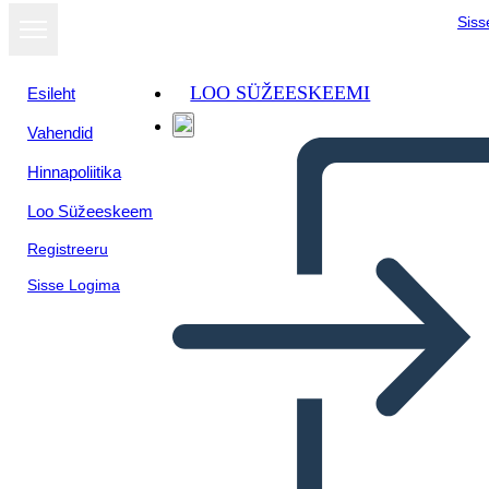
Siss
LOO SÜŽEESKEEMI
Esileht
Vahendid
Hinnapoliitika
Loo Süžeeskeem
Registreeru
Sisse Logima
Estructura de Alambre UX-3