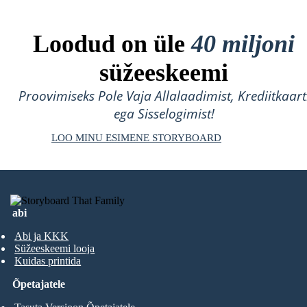
Loodud on üle
40 miljoni
süžeeskeemi
Proovimiseks Pole Vaja Allalaadimist, Krediitkaart
ega Sisselogimist!
LOO MINU ESIMENE STORYBOARD
abi
Abi ja KKK
Süžeeskeemi looja
Kuidas printida
Õpetajatele