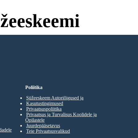
žeeskeemi
ti ega Sisselogimist!
Poliitika
Süžeeskeem Autoriõigused ja
Kasutustingimused
Privaatsuspoliitika
Privaatsus ja Turvalisus Koolidele ja
Õpilastele
Juurdepääsetavus
dadele
Teie Privaatsusvalikud