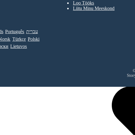
Loo Tööks
Liitu Minu Meeskond
ds
Português
עברית
Norsk
Türkçe
Polski
рски
Lietuvos
©
Stor