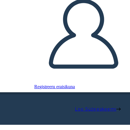
Registreeru eraisikuna
Loo Süžeeskeemi