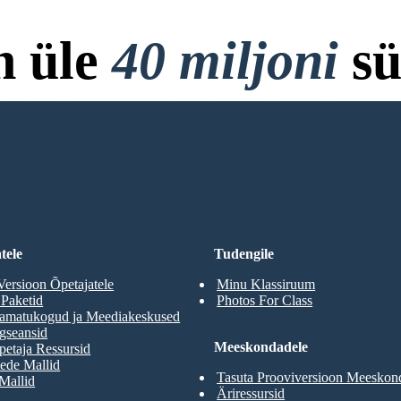
n üle
40 miljoni
sü
ja Allalaadimist, Krediitkaar
RD
tele
Tudengile
Versioon Õpetajatele
Minu Klassiruum
 Paketid
Photos For Class
aamatukogud ja Meediakeskused
gseansid
Meeskondadele
etaja Ressursid
ede Mallid
Tasuta Prooviversioon Meeskon
 Mallid
Äriressursid