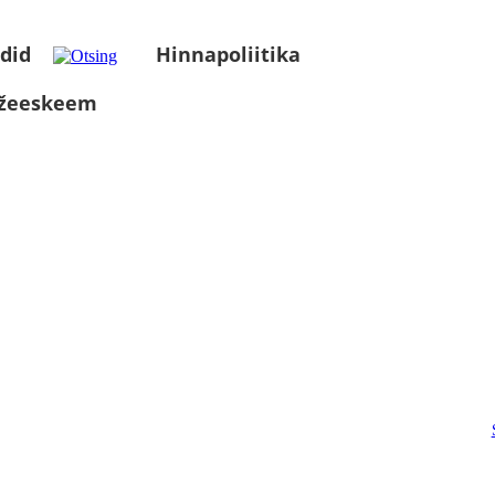
did
Hinnapoliitika
üžeeskeem