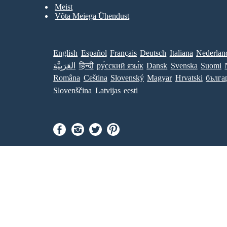
Meist
Võta Meiega Ühendust
English
Español
Français
Deutsch
Italiana
Nederlan
العَرَبِيَّة
हिन्दी
ру́сский язы́к
Dansk
Svenska
Suomi
Româna
Ceština
Slovenský
Magyar
Hrvatski
бълга
Slovenščina
Latvijas
eesti