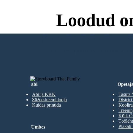
Loodud o
Proovimiseks Pole Va
LOO MINU ESIMENE STORYBOA
abi
Õpetaja
Abi ja KKK
Tasuta 
Süžeeskeemi looja
District
Kuidas printida
Koolir
Treenin
Kõik Õp
Tööleht
Plakati
Umbes