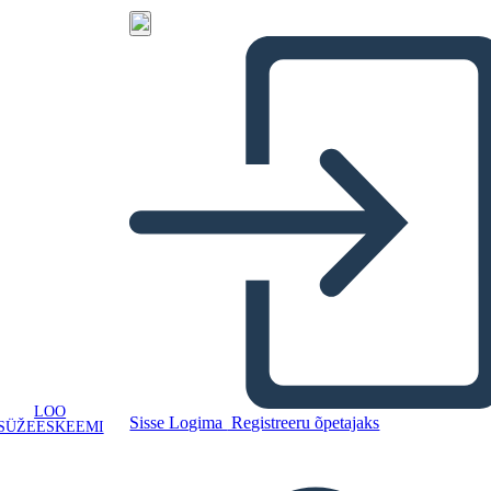
LOO
Sisse Logima
Registreeru õpetajaks
SÜŽEESKEEMI