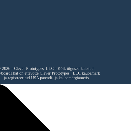
 2026 - Clever Prototypes, LLC - Kõik õigused kaitstud.
yboardThat on ettevõtte
Clever Prototypes , LLC
kaubamärk
ja registreeritud USA patendi- ja kaubamärgiametis