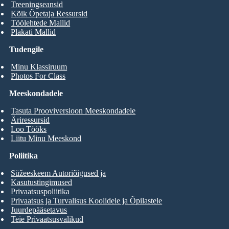
Treeningseansid
Kõik Õpetaja Ressursid
Töölehtede Mallid
Plakati Mallid
Tudengile
Minu Klassiruum
Photos For Class
Meeskondadele
Tasuta Prooviversioon Meeskondadele
Äriressursid
Loo Tööks
Liitu Minu Meeskond
Poliitika
Süžeeskeem Autoriõigused ja
Kasutustingimused
Privaatsuspoliitika
Privaatsus ja Turvalisus Koolidele ja Õpilastele
Juurdepääsetavus
Teie Privaatsusvalikud