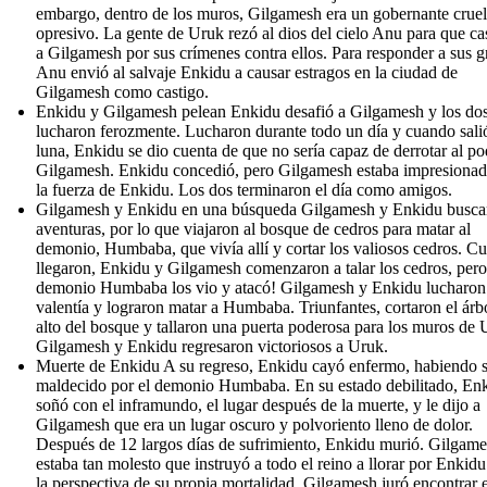
embargo, dentro de los muros, Gilgamesh era un gobernante cruel
opresivo. La gente de Uruk rezó al dios del cielo Anu para que ca
a Gilgamesh por sus crímenes contra ellos. Para responder a sus gr
Anu envió al salvaje Enkidu a causar estragos en la ciudad de
Gilgamesh como castigo.
Enkidu y Gilgamesh pelean Enkidu desafió a Gilgamesh y los do
lucharon ferozmente. Lucharon durante todo un día y cuando salió
luna, Enkidu se dio cuenta de que no sería capaz de derrotar al p
Gilgamesh. Enkidu concedió, pero Gilgamesh estaba impresiona
la fuerza de Enkidu. Los dos terminaron el día como amigos.
Gilgamesh y Enkidu en una búsqueda Gilgamesh y Enkidu busca
aventuras, por lo que viajaron al bosque de cedros para matar al
demonio, Humbaba, que vivía allí y cortar los valiosos cedros. C
llegaron, Enkidu y Gilgamesh comenzaron a talar los cedros, pero,
demonio Humbaba los vio y atacó! Gilgamesh y Enkidu lucharon
valentía y lograron matar a Humbaba. Triunfantes, cortaron el árb
alto del bosque y tallaron una puerta poderosa para los muros de 
Gilgamesh y Enkidu regresaron victoriosos a Uruk.
Muerte de Enkidu A su regreso, Enkidu cayó enfermo, habiendo 
maldecido por el demonio Humbaba. En su estado debilitado, En
soñó con el inframundo, el lugar después de la muerte, y le dijo a
Gilgamesh que era un lugar oscuro y polvoriento lleno de dolor.
Después de 12 largos días de sufrimiento, Enkidu murió. Gilgam
estaba tan molesto que instruyó a todo el reino a llorar por Enkidu
la perspectiva de su propia mortalidad, Gilgamesh juró encontrar e