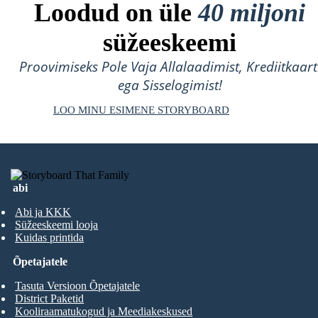
Loodud on üle
40 miljoni
süžeeskeemi
Proovimiseks Pole Vaja Allalaadimist, Krediitkaart
ega Sisselogimist!
LOO MINU ESIMENE STORYBOARD
abi
Abi ja KKK
Süžeeskeemi looja
Kuidas printida
Õpetajatele
Tasuta Versioon Õpetajatele
District Paketid
Kooliraamatukogud ja Meediakeskused