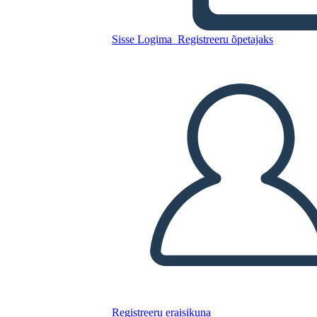
La Epopeya de Gilgamesh
Sisse Logima
Registreeru õpetajaks
Kopeerige see süžeeskeemid
LUUA STORYBOARD
ESITA SLAIDIESITLUST
LOE MULLE
Registreeru eraisikuna