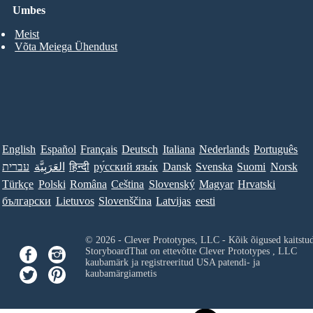
Umbes
Meist
Võta Meiega Ühendust
English
Español
Français
Deutsch
Italiana
Nederlands
Português
עברית
العَرَبِيَّة
हिन्दी
ру́сский язы́к
Dansk
Svenska
Suomi
Norsk
Türkçe
Polski
Româna
Ceština
Slovenský
Magyar
Hrvatski
български
Lietuvos
Slovenščina
Latvijas
eesti
© 2026 - Clever Prototypes, LLC - Kõik õigused kaitstu
StoryboardThat on ettevõtte
Clever Prototypes , LLC
kaubamärk ja registreeritud USA patendi- ja
kaubamärgiametis