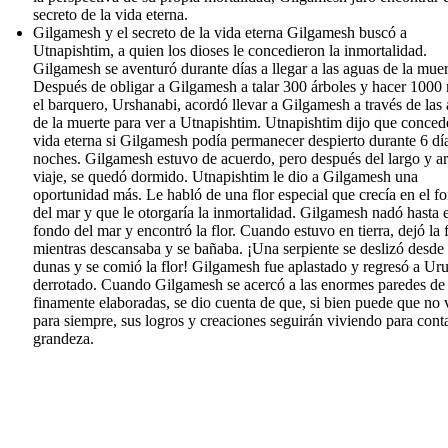
secreto de la vida eterna.
Gilgamesh y el secreto de la vida eterna Gilgamesh buscó a
Utnapishtim, a quien los dioses le concedieron la inmortalidad.
Gilgamesh se aventuró durante días a llegar a las aguas de la muer
Después de obligar a Gilgamesh a talar 300 árboles y hacer 1000
el barquero, Urshanabi, acordó llevar a Gilgamesh a través de las
de la muerte para ver a Utnapishtim. Utnapishtim dijo que concede
vida eterna si Gilgamesh podía permanecer despierto durante 6 dí
noches. Gilgamesh estuvo de acuerdo, pero después del largo y a
viaje, se quedó dormido. Utnapishtim le dio a Gilgamesh una
oportunidad más. Le habló de una flor especial que crecía en el f
del mar y que le otorgaría la inmortalidad. Gilgamesh nadó hasta e
fondo del mar y encontró la flor. Cuando estuvo en tierra, dejó la f
mientras descansaba y se bañaba. ¡Una serpiente se deslizó desde 
dunas y se comió la flor! Gilgamesh fue aplastado y regresó a Ur
derrotado. Cuando Gilgamesh se acercó a las enormes paredes de
finamente elaboradas, se dio cuenta de que, si bien puede que no 
para siempre, sus logros y creaciones seguirán viviendo para cont
grandeza.