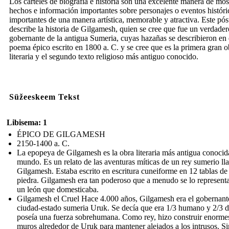
Los carteles de biografía e historia son una excelente manera de mos
hechos e información importantes sobre personajes o eventos históri
importantes de una manera artística, memorable y atractiva. Este pós
describe la historia de Gilgamesh, quien se cree que fue un verdader
gobernante de la antigua Sumeria, cuyas hazañas se describieron en 
poema épico escrito en 1800 a. C. y se cree que es la primera gran o
literaria y el segundo texto religioso más antiguo conocido.
Süžeeskeem Tekst
Libisema: 1
ÉPICO DE GILGAMESH
2150-1400 a. C.
La epopeya de Gilgamesh es la obra literaria más antigua conocid
mundo. Es un relato de las aventuras míticas de un rey sumerio l
Gilgamesh. Estaba escrito en escritura cuneiforme en 12 tablas de
piedra. Gilgamesh era tan poderoso que a menudo se lo represent
un león que domesticaba.
Gilgamesh el Cruel Hace 4.000 años, Gilgamesh era el gobernante
ciudad-estado sumeria Uruk. Se decía que era 1/3 humano y 2/3 d
poseía una fuerza sobrehumana. Como rey, hizo construir enorme
muros alrededor de Uruk para mantener alejados a los intrusos. Si