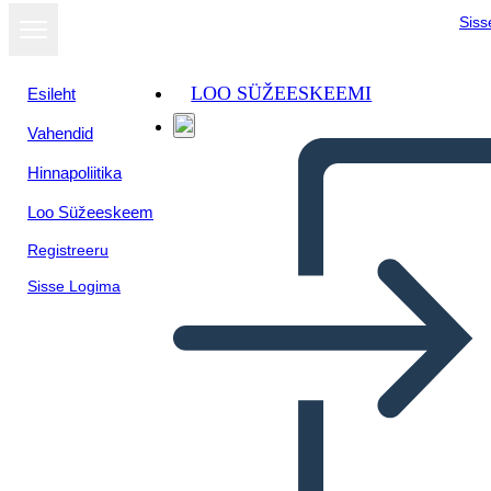
Siss
LOO SÜŽEESKEEMI
Esileht
Vahendid
Hinnapoliitika
Loo Süžeeskeem
Registreeru
Sisse Logima