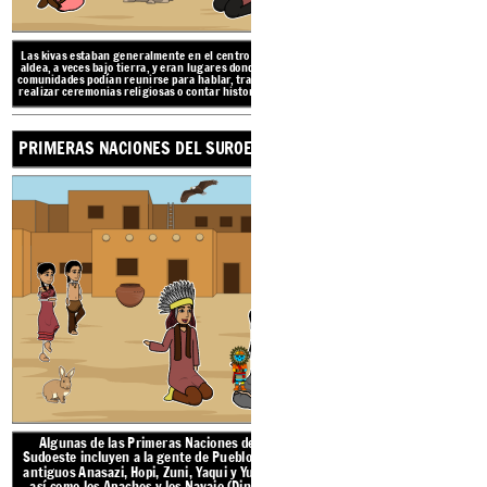
Las kivas estaban generalmente en el centro de la
PRIMERAS NACIONE
aldea, a veces bajo tierra, y eran lugares donde las
comunidades podían reunirse para hablar, trabajar,
realizar
ceremonias religiosas o contar historias.
.
PRIMERAS NACIONES DEL SUROESTE
La región cultural
del 
desde los estados del 
Nuevo México, partes 
Texas hasta el no
TRADIC
Algunas de las Prim
AMBI
Algunas de las Primeras Naciones del
Sudoeste incluyen a la
Sudoeste incluyen a la
gente de Pueblo: los
antiguos Anasazi, Hopi,
antiguos Anasazi, Hopi, Zuni, Yaqui y Yuma,
así como los Apaches y los Navajo (Dine).