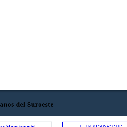
anos del Suroeste
e süžeeskeemid
LUUA STORYBOARD