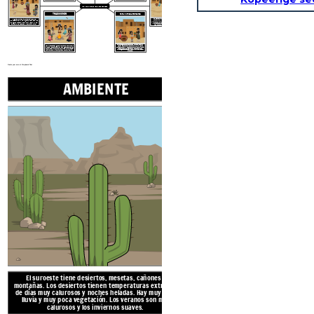
NATIVOS AMERICANOS DEL SUROESTE
TRADICIONES
ROPA Y OTROS ARTEFACTOS
Los asentamientos permanentes (pueblos) se
Algunas de las Primeras Naciones del
construyeron de piedra y arcilla de adobe en
Sudoeste incluyen a la
gente de Pueblo: los
viviendas de varios pisos similares a apartamentos.
antiguos Anasazi, Hopi, Zuni, Yaqui y Yuma,
Muchas aldeas también tenían grandes casas de
así como los Apaches y los Navajo (Dine).
foso ceremoniales, o
kivas,
en los centros.
Tejieron algodón para las mantas y la ropa
, lo que les ayudó a mantenerse frescos en el calor.
Las plantas fabricaban tintes
en colores como naranja, amarillo, rojo, verde y negro.
También crearon ollas de barro
con diseños geométricos
Las kivas estaban generalmente en el centro de la aldea, a veces bajo tierra, y eran lugares donde las comunidades podían reunirse para hablar, trabajar, realizar
ceremonias religiosas o contar historias.
para cocinar, servir y almacenar alimentos.
Create your own at Storyboard That
AMBIENTE
RECURSOS 
El suroeste tiene
desiertos, mesetas, cañones y
montañas. Los desiertos tienen temperaturas extremas
de días muy calurosos y noches heladas. Hay muy poca
lluvia y muy poca vegetación. Los veranos son muy
calurosos y los inviernos suaves.