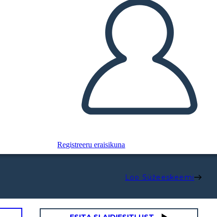
Registreeru eraisikuna
Loo Süžeeskeemi