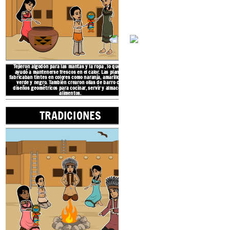
calurosos y los in
La región cultural
del suroeste se extiende
desde los estados del suroeste de Arizona y
Nuevo México, partes de Colorado, Utah y
Texas hasta el norte de México.
Tejieron algodón para las mantas y la ropa
, lo que les
ayudó a mantenerse frescos en el calor.
Las plantas
fabricaban tintes
en colores como naranja, amarillo, rojo,
NATIVOS AMERICAN
verde y negro.
También crearon ollas de barro
con
diseños geométricos
para cocinar, servir y almacenar
alimentos.
TRADICIONES
UBICA