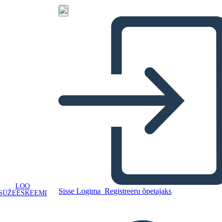
LOO
Sisse Logima
Registreeru õpetajaks
SÜŽEESKEEMI