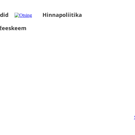
did
Hinnapoliitika
üžeeskeem