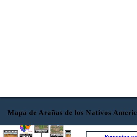
Mapa de Arañas de los Nativos Americ
AMBIENTE
UBICACIÓN
RECURSOS NATURALES
El suroeste tiene
Viviendas
PRIMERAS NACIONES DEL SUROESTE
desiertos, mesetas, cañones y montañas. Los desiertos tienen temperaturas extremas de días muy calurosos y noches heladas. Hay muy poca lluvia y muy poca vegetación. Los veranos son muy calurosos y los inviernos suaves.
Kopeerige se
La región cultural
del suroeste se extiende
desde los estados del suroeste de Arizona y
Nuevo México, partes de Colorado, Utah y
Texas hasta el norte de México.
Plantas como agave, yuca, cactus, flores silvestres. Algunas personas eran nómadas y otras aprendieron a cultivar con poca agua. Los animales incluyen el coyote, el borrego cimarrón, la liebre, la serpiente de cascabel y el lagarto látigo.