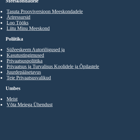
Meeskondadele
Tasuta Prooviversioon Meeskondadele
Äriressursid
Loo Tööks
Liitu Minu Meeskond
Poliitika
Süžeeskeem Autoriõigused ja
Kasutustingimused
Privaatsuspoliitika
Privaatsus ja Turvalisus Koolidele ja Õpilastele
Juurdepääsetavus
Teie Privaatsusvalikud
Umbes
Meist
Võta Meiega Ühendust