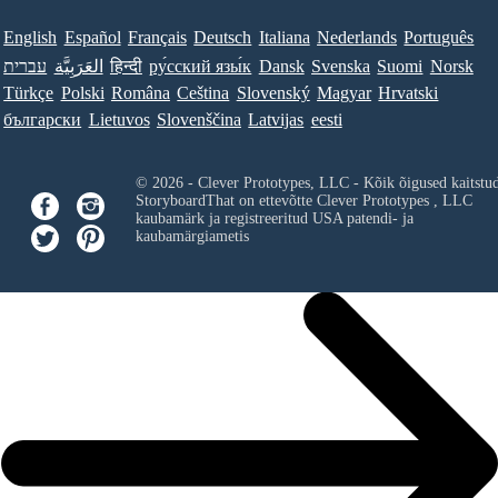
English
Español
Français
Deutsch
Italiana
Nederlands
Português
עברית
العَرَبِيَّة
हिन्दी
ру́сский язы́к
Dansk
Svenska
Suomi
Norsk
Türkçe
Polski
Româna
Ceština
Slovenský
Magyar
Hrvatski
български
Lietuvos
Slovenščina
Latvijas
eesti
© 2026 - Clever Prototypes, LLC - Kõik õigused kaitstu
StoryboardThat on ettevõtte
Clever Prototypes , LLC
kaubamärk ja registreeritud USA patendi- ja
kaubamärgiametis