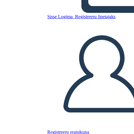
Sisse Logima
Registreeru õpetajaks
Kopeerige see süžeeskeemid
LUUA STORYBOARD
ESITA SLAIDIESITLUST
LOE MULLE
Registreeru eraisikuna