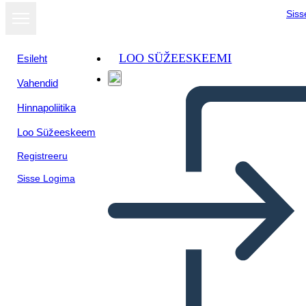
Siss
LOO SÜŽEESKEEMI
Esileht
Vahendid
Hinnapoliitika
Loo Süžeeskeem
Registreeru
Sisse Logima
Mesopotamia Bio
Nabucodonosor