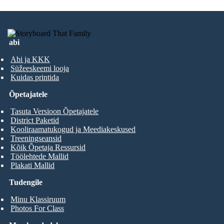
abi
Abi ja KKK
Süžeeskeemi looja
Kuidas printida
Õpetajatele
Tasuta Versioon Õpetajatele
District Paketid
Kooliraamatukogud ja Meediakeskused
Treeningseansid
Kõik Õpetaja Ressursid
Töölehtede Mallid
Plakati Mallid
Tudengile
Minu Klassiruum
Photos For Class