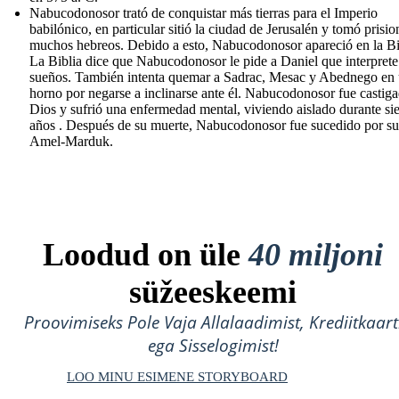
Nabucodonosor trató de conquistar más tierras para el Imperio
babilónico, en particular sitió la ciudad de Jerusalén y tomó prisio
muchos hebreos. Debido a esto, Nabucodonosor apareció en la Bi
La Biblia dice que Nabucodonosor le pide a Daniel que interprete
sueños. También intenta quemar a Sadrac, Mesac y Abednego en
horno por negarse a inclinarse ante él. Nabucodonosor fue castig
Dios y sufrió una enfermedad mental, viviendo aislado durante sie
años . Después de su muerte, Nabucodonosor fue sucedido por su
Amel-Marduk.
Loodud on üle
40 miljoni
süžeeskeemi
Proovimiseks Pole Vaja Allalaadimist, Krediitkaart
ega Sisselogimist!
LOO MINU ESIMENE STORYBOARD