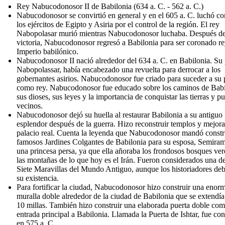
Rey Nabucodonosor II de Babilonia (634 a. C. - 562 a. C.)
Nabucodonosor se convirtió en general y en el 605 a. C. luchó co
los ejércitos de Egipto y Asiria por el control de la región. El rey
Nabopolasar murió mientras Nabucodonosor luchaba. Después de
victoria, Nabucodonosor regresó a Babilonia para ser coronado re
Imperio babilónico.
Nabucodonosor II nació alrededor del 634 a. C. en Babilonia. Su 
Nabopolassar, había encabezado una revuelta para derrocar a los
gobernantes asirios. Nabucodonosor fue criado para suceder a su 
como rey. Nabucodonosor fue educado sobre los caminos de Babi
sus dioses, sus leyes y la importancia de conquistar las tierras y p
vecinos.
Nabucodonosor dejó su huella al restaurar Babilonia a su antiguo
esplendor después de la guerra. Hizo reconstruir templos y mejora
palacio real. Cuenta la leyenda que Nabucodonosor mandó constru
famosos Jardines Colgantes de Babilonia para su esposa, Semiram
una princesa persa, ya que ella añoraba los frondosos bosques ver
las montañas de lo que hoy es el Irán. Fueron considerados una de
Siete Maravillas del Mundo Antiguo, aunque los historiadores de
su existencia.
Para fortificar la ciudad, Nabucodonosor hizo construir una enor
muralla doble alrededor de la ciudad de Babilonia que se extendía
10 millas. También hizo construir una elaborada puerta doble co
entrada principal a Babilonia. Llamada la Puerta de Ishtar, fue con
en 575 a. C.