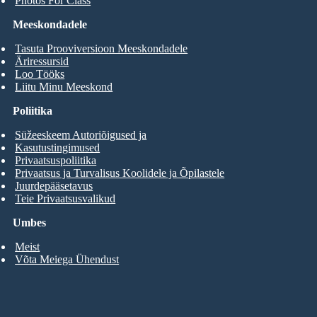
Photos For Class
Meeskondadele
Tasuta Prooviversioon Meeskondadele
Äriressursid
Loo Tööks
Liitu Minu Meeskond
Poliitika
Süžeeskeem Autoriõigused ja
Kasutustingimused
Privaatsuspoliitika
Privaatsus ja Turvalisus Koolidele ja Õpilastele
Juurdepääsetavus
Teie Privaatsusvalikud
Umbes
Meist
Võta Meiega Ühendust