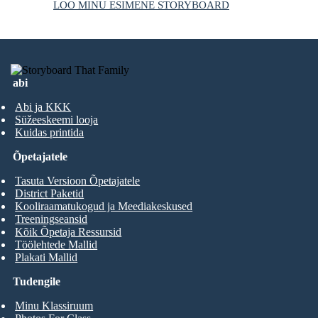
LOO MINU ESIMENE STORYBOARD
abi
Abi ja KKK
Süžeeskeemi looja
Kuidas printida
Õpetajatele
Tasuta Versioon Õpetajatele
District Paketid
Kooliraamatukogud ja Meediakeskused
Treeningseansid
Kõik Õpetaja Ressursid
Töölehtede Mallid
Plakati Mallid
Tudengile
Minu Klassiruum