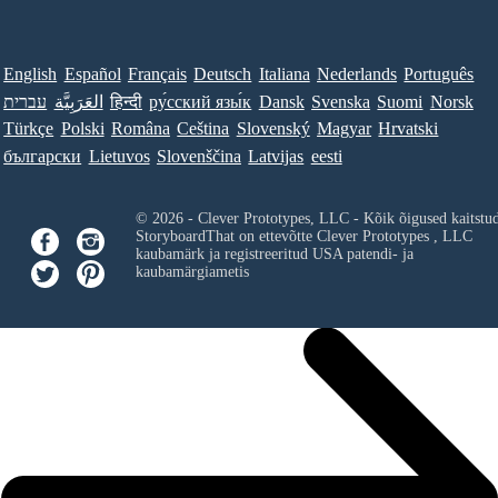
English
Español
Français
Deutsch
Italiana
Nederlands
Português
עברית
العَرَبِيَّة
हिन्दी
ру́сский язы́к
Dansk
Svenska
Suomi
Norsk
Türkçe
Polski
Româna
Ceština
Slovenský
Magyar
Hrvatski
български
Lietuvos
Slovenščina
Latvijas
eesti
© 2026 - Clever Prototypes, LLC - Kõik õigused kaitstu
StoryboardThat on ettevõtte
Clever Prototypes , LLC
kaubamärk ja registreeritud USA patendi- ja
kaubamärgiametis