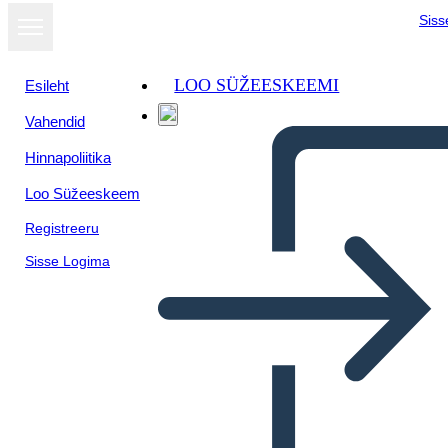
Siss
LOO SÜŽEESKEEMI
Esileht
Vahendid
Hinnapoliitika
Loo Süžeeskeem
Registreeru
Sisse Logima
Plantilla - Conotación y Tono