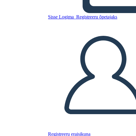
Kopeerige see süžeeskeemid
LUUA STORYBOARD
Sisse Logima
Registreeru õpetajaks
ESITA SLAIDIESITLUST
LOE MULLE
Registreeru eraisikuna