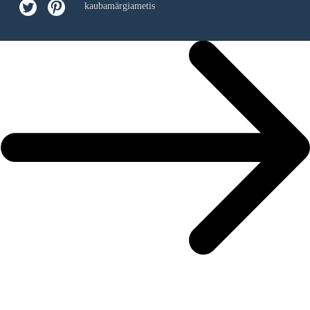
kaubamärgiametis