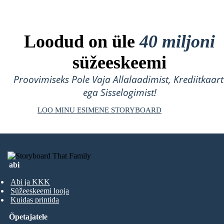
Loodud on üle
40 miljoni
süžeeskeemi
Proovimiseks Pole Vaja Allalaadimist, Krediitkaart
ega Sisselogimist!
LOO MINU ESIMENE STORYBOARD
abi
Abi ja KKK
Süžeeskeemi looja
Kuidas printida
Õpetajatele