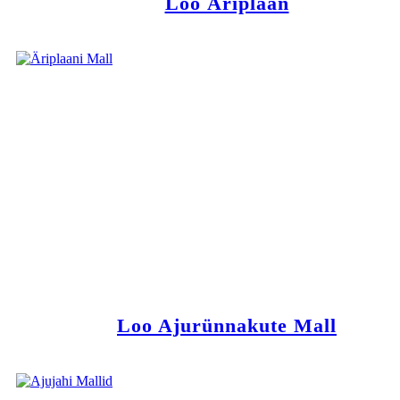
Loo Äriplaan
Loo Ajurünnakute Mall