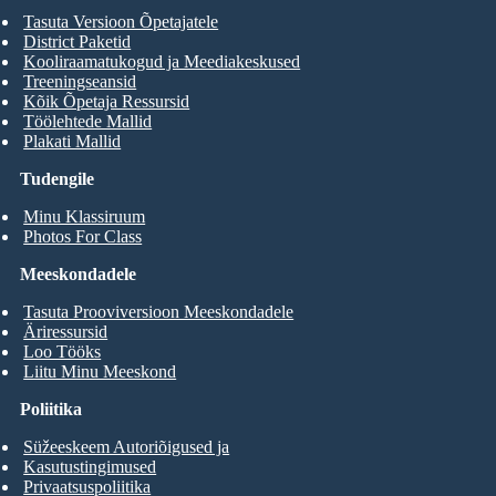
Tasuta Versioon Õpetajatele
District Paketid
Kooliraamatukogud ja Meediakeskused
Treeningseansid
Kõik Õpetaja Ressursid
Töölehtede Mallid
Plakati Mallid
Tudengile
Minu Klassiruum
Photos For Class
Meeskondadele
Tasuta Prooviversioon Meeskondadele
Äriressursid
Loo Tööks
Liitu Minu Meeskond
Poliitika
Süžeeskeem Autoriõigused ja
Kasutustingimused
Privaatsuspoliitika