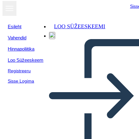
Siss
LOO SÜŽEESKEEMI
Esileht
Vahendid
Hinnapoliitika
Loo Süžeeskeem
Registreeru
Sisse Logima