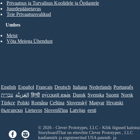
Privaatsus ja Turvalisus Koolidele ja Õpilastele
Juurdepääsetavus
Teie Privaatsusvalikud
Umbes
Meist
Võta Meiega Ühendust
English
Español
Français
Deutsch
Italiana
Nederlands
Português
עברית
العَرَبِيَّة
हिन्दी
ру́сский язы́к
Dansk
Svenska
Suomi
Norsk
Türkçe
Polski
Româna
Ceština
Slovenský
Magyar
Hrvatski
български
Lietuvos
Slovenščina
Latvijas
eesti
© 2026 - Clever Prototypes, LLC - Kõik õigused kaitstu
StoryboardThat on ettevõtte
Clever Prototypes , LLC
kaubamärk ja registreeritud USA patendi- ja