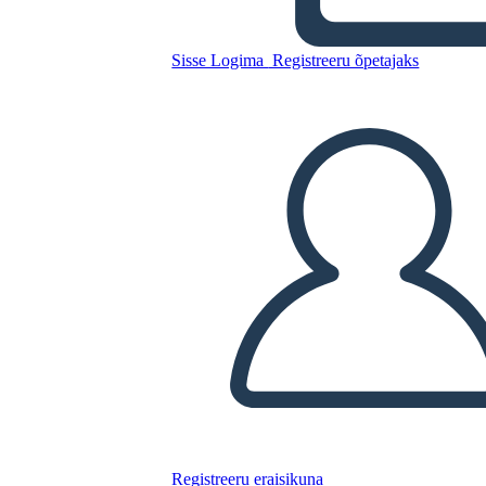
Sisse Logima
Registreeru õpetajaks
Ettevõtte Humoorikas
Esitlusmall 3
Kopeerige see süžeeskeemid
LUUA STORYBOARD
ESITA SLAIDIESITLUST
LOE MULLE
Registreeru eraisikuna