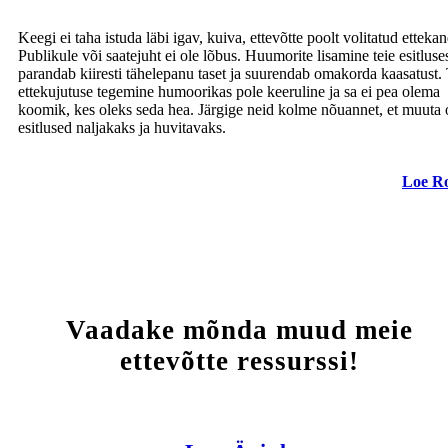
Keegi ei taha istuda läbi igav, kuiva, ettevõtte poolt volitatud etteka
Publikule või saatejuht ei ole lõbus. Huumorite lisamine teie esitluse
parandab kiiresti tähelepanu taset ja suurendab omakorda kaasatust. 
ettekujutuse tegemine humoorikas pole keeruline ja sa ei pea olema
koomik, kes oleks seda hea. Järgige neid kolme nõuannet, et muuta
esitlused naljakaks ja huvitavaks.
Loe R
Vaadake mõnda muud meie
ettevõtte ressurssi!