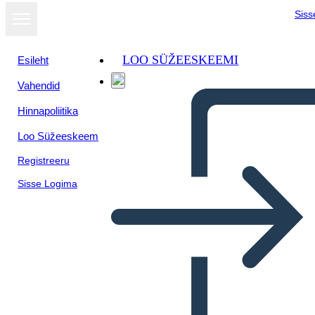
Siss
LOO SÜŽEESKEEMI
Esileht
Vahendid
Hinnapoliitika
Loo Süžeeskeem
Registreeru
Sisse Logima