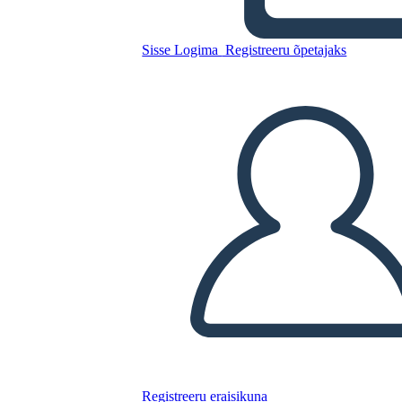
Kiripostkaart 6
Sisse Logima
Registreeru õpetajaks
Kopeerige see süžeeskeemid
LUUA STORYBOARD
ESITA SLAIDIESITLUST
LOE MULLE
Registreeru eraisikuna