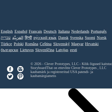
English
Español
Français
Deutsch
Italiana
Nederlands
Português
עברית
العَرَبِيَّة
हिन्दी
ру́сский язы́к
Dansk
Svenska
Suomi
Norsk
Türkçe
Polski
Româna
Ceština
Slovenský
Magyar
Hrvatski
български
Lietuvos
Slovenščina
Latvijas
eesti
© 2026 - Clever Prototypes, LLC - Kõik õigused kaitstu
StoryboardThat on ettevõtte
Clever Prototypes , LLC
kaubamärk ja registreeritud USA patendi- ja
kaubamärgiametis