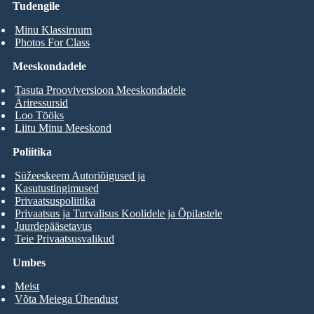
Tudengile
Minu Klassiruum
Photos For Class
Meeskondadele
Tasuta Prooviversioon Meeskondadele
Äriressursid
Loo Tööks
Liitu Minu Meeskond
Poliitika
Süžeeskeem Autoriõigused ja
Kasutustingimused
Privaatsuspoliitika
Privaatsus ja Turvalisus Koolidele ja Õpilastele
Juurdepääsetavus
Teie Privaatsusvalikud
Umbes
Meist
Võta Meiega Ühendust