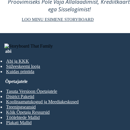
Proovimiseks Pole Vaja Allalaadimist, Krediitkaart
ega Sisselogimist!
LOO MINU ESIMENE STORYBOARD
abi
Abi ja KKK
Süžeeskeemi looja
Kuidas printida
Õpetajatele
Tasuta Versioon Õpetajatele
District Paketid
Kooliraamatukogud ja Meediakeskused
Treeningseansid
Kõik Õpetaja Ressursid
Töölehtede Mallid
Plakati Mallid