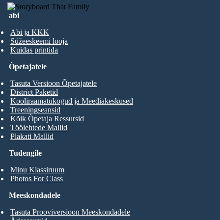
abi
Abi ja KKK
Süžeeskeemi looja
Kuidas printida
Õpetajatele
Tasuta Versioon Õpetajatele
District Paketid
Kooliraamatukogud ja Meediakeskused
Treeningseansid
Kõik Õpetaja Ressursid
Töölehtede Mallid
Plakati Mallid
Tudengile
Minu Klassiruum
Photos For Class
Meeskondadele
Tasuta Prooviversioon Meeskondadele