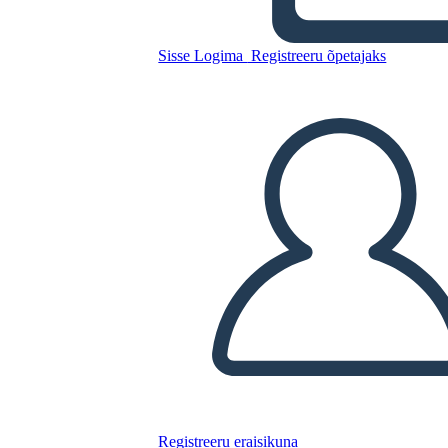
Sisse Logima
Registreeru õpetajaks
Kirjanduse Element
Tänavapühkija Hunt
Kopeerige see süžeeskeemid
LUUA STORYBOARD
ESITA SLAIDIESITLUST
LOE MULLE
Registreeru eraisikuna