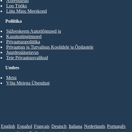
Äriressursid
Loo Tööks
Liitu Minu Meeskond
Poliitika
Süžeeskeem Autoriõigused ja
Kasutustingimused
Privaatsuspoliitika
Privaatsus ja Turvalisus Koolidele ja Õpilastele
Juurdepääsetavus
Teie Privaatsusvalikud
Umbes
Meist
Võta Meiega Ühendust
English
Español
Français
Deutsch
Italiana
Nederlands
Português