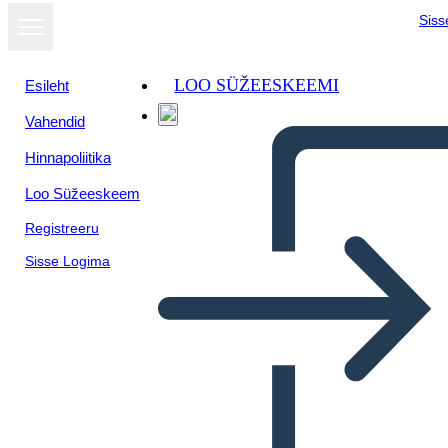
Siss
LOO SÜŽEESKEEMI
Esileht
Vahendid
Hinnapoliitika
Loo Süžeeskeem
Registreeru
Sisse Logima