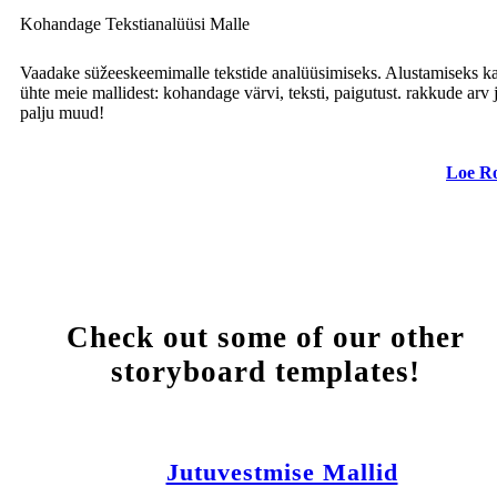
Kohandage Tekstianalüüsi Malle
Vaadake süžeeskeemimalle tekstide analüüsimiseks. Alustamiseks k
ühte meie mallidest: kohandage värvi, teksti, paigutust. rakkude arv 
palju muud!
Loe R
Check out some of our other
storyboard templates!
Jutuvestmise Mallid