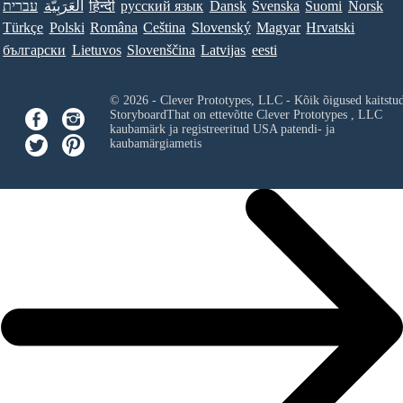
עברית
العَرَبِيَّة
हिन्दी
ру́сский язы́к
Dansk
Svenska
Suomi
Norsk
Türkçe
Polski
Româna
Ceština
Slovenský
Magyar
Hrvatski
български
Lietuvos
Slovenščina
Latvijas
eesti
© 2026 - Clever Prototypes, LLC - Kõik õigused kaitstu
StoryboardThat on ettevõtte
Clever Prototypes , LLC
kaubamärk ja registreeritud USA patendi- ja
kaubamärgiametis