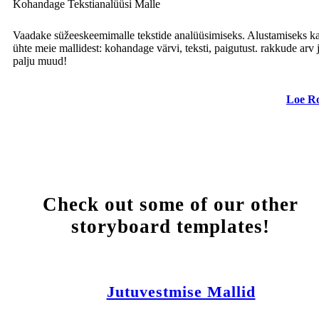
Kohandage Tekstianalüüsi Malle
Vaadake süžeeskeemimalle tekstide analüüsimiseks. Alustamiseks k
ühte meie mallidest: kohandage värvi, teksti, paigutust. rakkude arv 
palju muud!
Loe R
Check out some of our other
storyboard templates!
Jutuvestmise Mallid