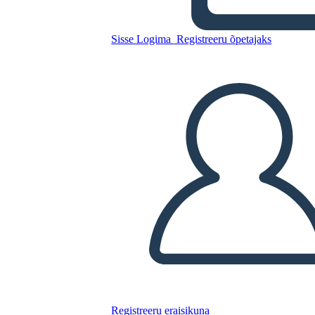
Sisse Logima
Registreeru õpetajaks
Kirjanduse Konflikti Mall
Kopeerige see süžeeskeemid
LUUA STORYBOARD
ESITA SLAIDIESITLUST
LOE MULLE
Registreeru eraisikuna