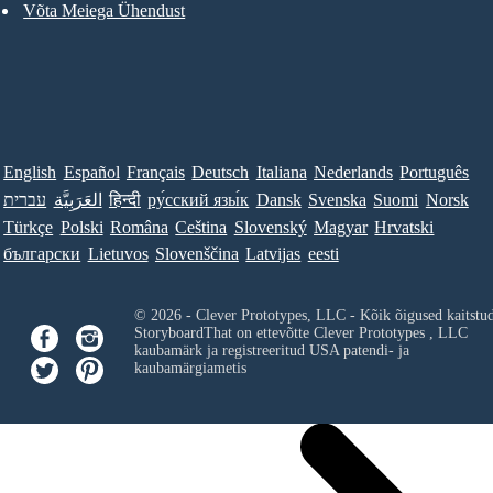
Võta Meiega Ühendust
English
Español
Français
Deutsch
Italiana
Nederlands
Português
עברית
العَرَبِيَّة
हिन्दी
ру́сский язы́к
Dansk
Svenska
Suomi
Norsk
Türkçe
Polski
Româna
Ceština
Slovenský
Magyar
Hrvatski
български
Lietuvos
Slovenščina
Latvijas
eesti
© 2026 - Clever Prototypes, LLC - Kõik õigused kaitstu
StoryboardThat on ettevõtte
Clever Prototypes , LLC
kaubamärk ja registreeritud USA patendi- ja
kaubamärgiametis