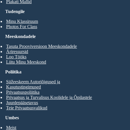
Plakati Mallid
Tudengile
Minu Klassiruum
Photos For Class
Meeskondadele
Tasuta Prooviversioon Meeskondadele
Äriressursid
Loo Tööks
Liitu Minu Meeskond
Poliitika
Süžeeskeem Autoriõigused ja
Kasutustingimused
Privaatsuspoliitika
Privaatsus ja Turvalisus Koolidele ja Õpilastele
Juurdepääsetavus
Teie Privaatsusvalikud
Umbes
Meist