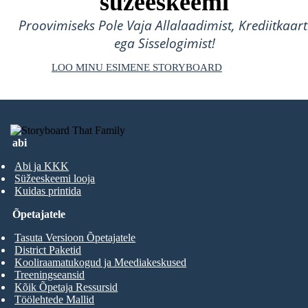
süžeeskeemi
Proovimiseks Pole Vaja Allalaadimist, Krediitkaart
ega Sisselogimist!
LOO MINU ESIMENE STORYBOARD
abi
Abi ja KKK
Süžeeskeemi looja
Kuidas printida
Õpetajatele
Tasuta Versioon Õpetajatele
District Paketid
Kooliraamatukogud ja Meediakeskused
Treeningseansid
Kõik Õpetaja Ressursid
Töölehtede Mallid