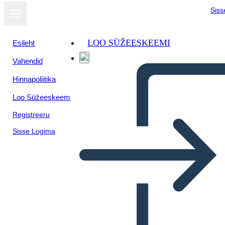
Siss
LOO SÜŽEESKEEMI
Esileht
Vahendid
Hinnapoliitika
Loo Süžeeskeem
Registreeru
Sisse Logima