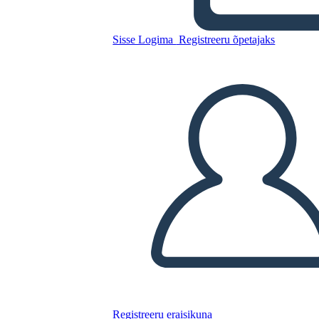
Kopeerige see süžeeskeemid
Sisse Logima
Registreeru õpetajaks
LUUA STORYBOARD
ESITA SLAIDIESITLUST
LOE MULLE
Registreeru eraisikuna