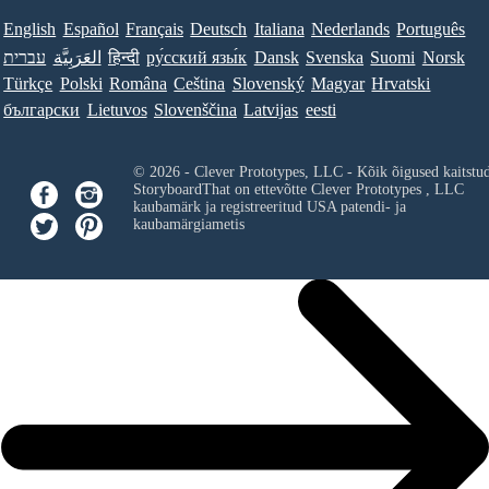
English
Español
Français
Deutsch
Italiana
Nederlands
Português
עברית
العَرَبِيَّة
हिन्दी
ру́сский язы́к
Dansk
Svenska
Suomi
Norsk
Türkçe
Polski
Româna
Ceština
Slovenský
Magyar
Hrvatski
български
Lietuvos
Slovenščina
Latvijas
eesti
© 2026 - Clever Prototypes, LLC - Kõik õigused kaitstu
StoryboardThat on ettevõtte
Clever Prototypes , LLC
kaubamärk ja registreeritud USA patendi- ja
kaubamärgiametis