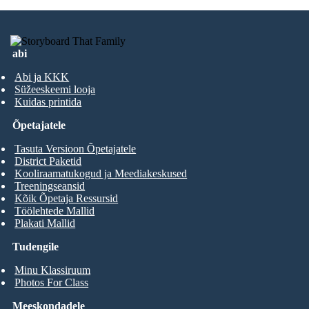
abi
Abi ja KKK
Süžeeskeemi looja
Kuidas printida
Õpetajatele
Tasuta Versioon Õpetajatele
District Paketid
Kooliraamatukogud ja Meediakeskused
Treeningseansid
Kõik Õpetaja Ressursid
Töölehtede Mallid
Plakati Mallid
Tudengile
Minu Klassiruum
Photos For Class
Meeskondadele