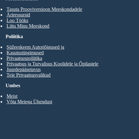
Tasuta Prooviversioon Meeskondadele
Äriressursid
Loo Tööks
Liitu Minu Meeskond
Poliitika
Süžeeskeem Autoriõigused ja
Kasutustingimused
Privaatsuspoliitika
Privaatsus ja Turvalisus Koolidele ja Õpilastele
Juurdepääsetavus
Teie Privaatsusvalikud
Umbes
Meist
Võta Meiega Ühendust