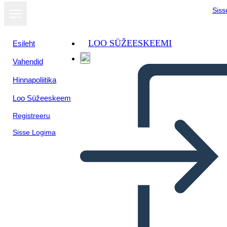
Siss
LOO SÜŽEESKEEMI
Esileht
Vahendid
Kuva
Hinnapoliitika
slaidiseansina
Loo Süžeeskeem
Registreeru
Sisse Logima
Kolm Joontega Veergu – 2