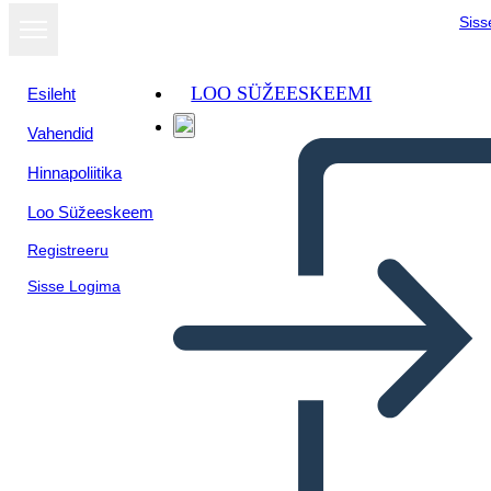
Siss
LOO SÜŽEESKEEMI
Esileht
Vahendid
Hinnapoliitika
Loo Süžeeskeem
Registreeru
Sisse Logima