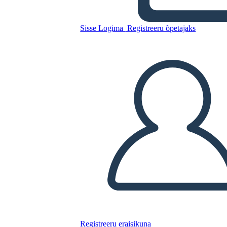
Sisse Logima
Registreeru õpetajaks
Sertifikaadid 4BW
Kopeerige see süžeeskeemid
LUUA STORYBOARD
ESITA SLAIDIESITLUST
LOE MULLE
Registreeru eraisikuna