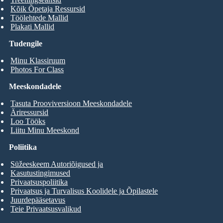
Kõik Õpetaja Ressursid
Töölehtede Mallid
Plakati Mallid
Tudengile
Minu Klassiruum
Photos For Class
Meeskondadele
Tasuta Prooviversioon Meeskondadele
Äriressursid
Loo Tööks
Liitu Minu Meeskond
Poliitika
Süžeeskeem Autoriõigused ja
Kasutustingimused
Privaatsuspoliitika
Privaatsus ja Turvalisus Koolidele ja Õpilastele
Juurdepääsetavus
Teie Privaatsusvalikud