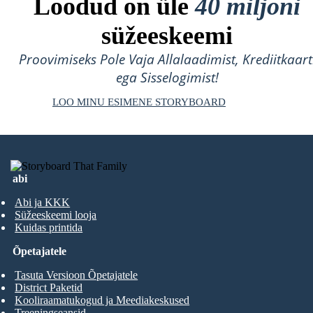
Loodud on üle
40 miljoni
süžeeskeemi
Proovimiseks Pole Vaja Allalaadimist, Krediitkaart
ega Sisselogimist!
LOO MINU ESIMENE STORYBOARD
abi
Abi ja KKK
Süžeeskeemi looja
Kuidas printida
Õpetajatele
Tasuta Versioon Õpetajatele
District Paketid
Kooliraamatukogud ja Meediakeskused
Treeningseansid