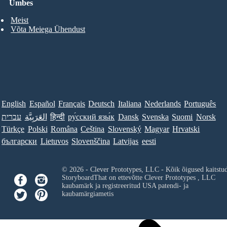
Umbes
Meist
Võta Meiega Ühendust
English
Español
Français
Deutsch
Italiana
Nederlands
Português
עברית
العَرَبِيَّة
हिन्दी
ру́сский язы́к
Dansk
Svenska
Suomi
Norsk
Türkçe
Polski
Româna
Ceština
Slovenský
Magyar
Hrvatski
български
Lietuvos
Slovenščina
Latvijas
eesti
© 2026 - Clever Prototypes, LLC - Kõik õigused kaitstu
StoryboardThat on ettevõtte
Clever Prototypes , LLC
kaubamärk ja registreeritud USA patendi- ja
kaubamärgiametis