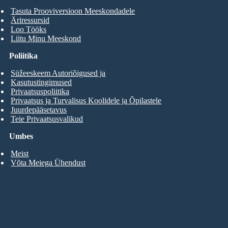
Tasuta Prooviversioon Meeskondadele
Äriressursid
Loo Tööks
Liitu Minu Meeskond
Poliitika
Süžeeskeem Autoriõigused ja
Kasutustingimused
Privaatsuspoliitika
Privaatsus ja Turvalisus Koolidele ja Õpilastele
Juurdepääsetavus
Teie Privaatsusvalikud
Umbes
Meist
Võta Meiega Ühendust