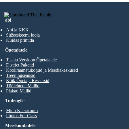
abi
Abi ja KKK
Süžeeskeemi looja
Kuidas printida
Õpetajatele
Tasuta Versioon Õpetajatele
District Paketid
Kooliraamatukogud ja Meediakeskused
Treeningseansid
Kõik Õpetaja Ressursid
Töölehtede Mallid
Plakati Mallid
Tudengile
Minu Klassiruum
Photos For Class
Meeskondadele