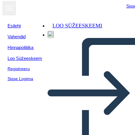
Siss
LOO SÜŽEESKEEMI
Esileht
Vahendid
Kuva
Hinnapoliitika
slaidiseansina
Loo Süžeeskeem
Registreeru
Sisse Logima
Tähemärkide Võrdlus
Maastik BW 2