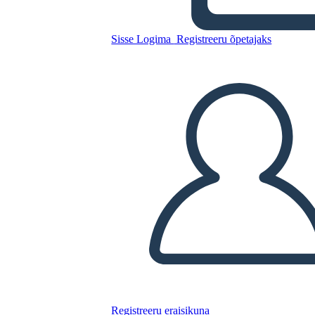
Sisse Logima
Registreeru õpetajaks
Kopeerige see süžeeskeemid
LUUA STORYBOARD
ESITA SLAIDIESITLUST
LOE MULLE
Registreeru eraisikuna