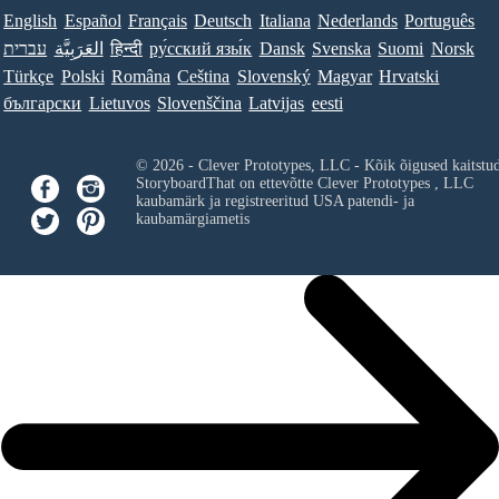
English
Español
Français
Deutsch
Italiana
Nederlands
Português
עברית
العَرَبِيَّة
हिन्दी
ру́сский язы́к
Dansk
Svenska
Suomi
Norsk
Türkçe
Polski
Româna
Ceština
Slovenský
Magyar
Hrvatski
български
Lietuvos
Slovenščina
Latvijas
eesti
© 2026 - Clever Prototypes, LLC - Kõik õigused kaitstu
StoryboardThat on ettevõtte
Clever Prototypes , LLC
kaubamärk ja registreeritud USA patendi- ja
kaubamärgiametis