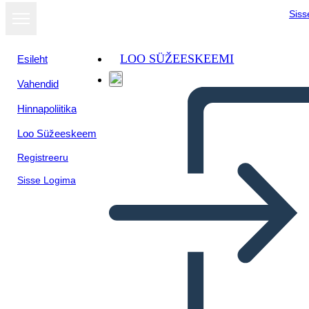
Siss
LOO SÜŽEESKEEMI
Esileht
Vahendid
Hinnapoliitika
Loo Süžeeskeem
Registreeru
Sisse Logima