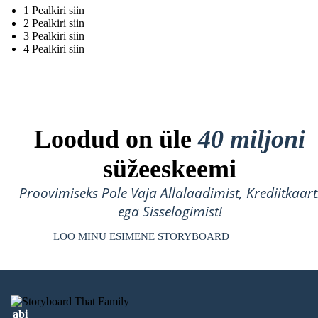
1 Pealkiri siin
2 Pealkiri siin
3 Pealkiri siin
4 Pealkiri siin
Loodud on üle
40 miljoni
süžeeskeemi
Proovimiseks Pole Vaja Allalaadimist, Krediitkaart
ega Sisselogimist!
LOO MINU ESIMENE STORYBOARD
abi