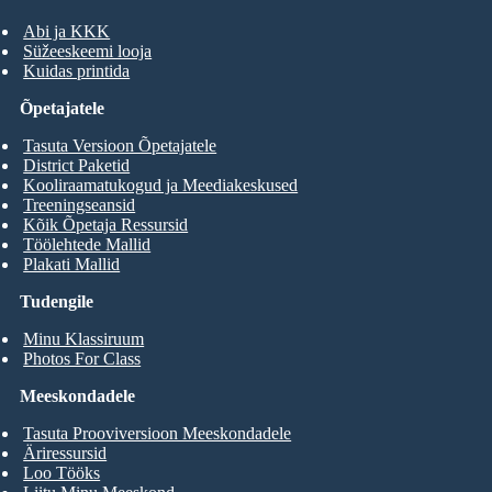
Abi ja KKK
Süžeeskeemi looja
Kuidas printida
Õpetajatele
Tasuta Versioon Õpetajatele
District Paketid
Kooliraamatukogud ja Meediakeskused
Treeningseansid
Kõik Õpetaja Ressursid
Töölehtede Mallid
Plakati Mallid
Tudengile
Minu Klassiruum
Photos For Class
Meeskondadele
Tasuta Prooviversioon Meeskondadele
Äriressursid
Loo Tööks