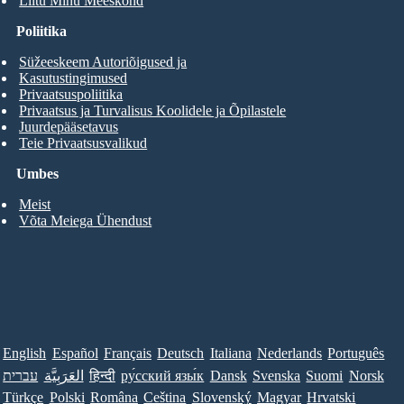
Liitu Minu Meeskond
Poliitika
Süžeeskeem Autoriõigused ja
Kasutustingimused
Privaatsuspoliitika
Privaatsus ja Turvalisus Koolidele ja Õpilastele
Juurdepääsetavus
Teie Privaatsusvalikud
Umbes
Meist
Võta Meiega Ühendust
English
Español
Français
Deutsch
Italiana
Nederlands
Português
עברית
العَرَبِيَّة
हिन्दी
ру́сский язы́к
Dansk
Svenska
Suomi
Norsk
Türkçe
Polski
Româna
Ceština
Slovenský
Magyar
Hrvatski