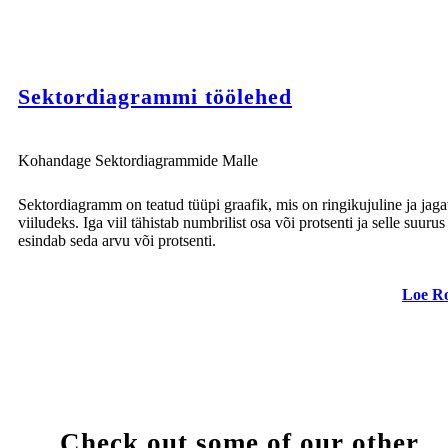
Sektordiagrammi töölehed
Kohandage Sektordiagrammide Malle
Sektordiagramm on teatud tüüpi graafik, mis on ringikujuline ja jag
viiludeks. Iga viil tähistab numbrilist osa või protsenti ja selle suurus
esindab seda arvu või protsenti.
Loe R
Check out some of our other