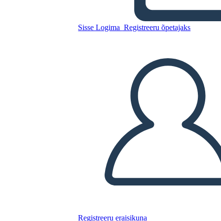
Sisse Logima
Registreeru õpetajaks
Uus ED Sektordiagrammi
Mall 8
Kopeerige see süžeeskeemid
LUUA STORYBOARD
ESITA SLAIDIESITLUST
LOE MULLE
Registreeru eraisikuna