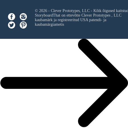
© 2026 - Clever Prototypes, LLC - Kõik õigused kaitstu
StoryboardThat on ettevõtte
Clever Prototypes , LLC
kaubamärk ja registreeritud USA patendi- ja
kaubamärgiametis