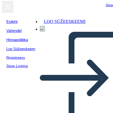
Siss
LOO SÜŽEESKEEMI
Esileht
Vahendid
Hinnapoliitika
Loo Süžeeskeem
Registreeru
Sisse Logima
Venni Skeem 3 Ringid