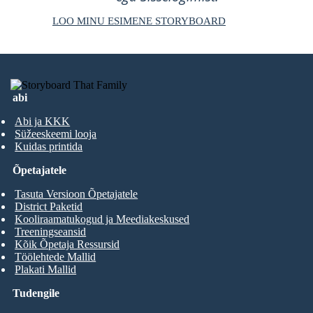
LOO MINU ESIMENE STORYBOARD
abi
Abi ja KKK
Süžeeskeemi looja
Kuidas printida
Õpetajatele
Tasuta Versioon Õpetajatele
District Paketid
Kooliraamatukogud ja Meediakeskused
Treeningseansid
Kõik Õpetaja Ressursid
Töölehtede Mallid
Plakati Mallid
Tudengile