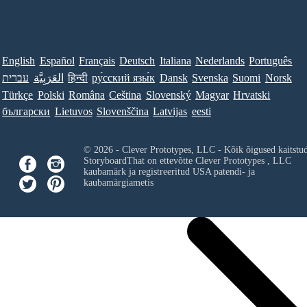
English
Español
Français
Deutsch
Italiana
Nederlands
Português
עברית
العَرَبِيَّة
हिन्दी
ру́сский язы́к
Dansk
Svenska
Suomi
Norsk
Türkçe
Polski
Româna
Ceština
Slovenský
Magyar
Hrvatski
български
Lietuvos
Slovenščina
Latvijas
eesti
© 2026 - Clever Prototypes, LLC - Kõik õigused kaitstu
StoryboardThat on ettevõtte
Clever Prototypes , LLC
kaubamärk ja registreeritud USA patendi- ja
kaubamärgiametis