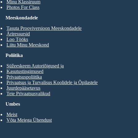
Minu Klassiruum
Photos For Class
Meeskondadele
Tasuta Prooviversioon Meeskondadele
Äriressursid
Loo Tööks
Liitu Minu Meeskond
Poliitika
Süžeeskeem Autoriõigused ja
Kasutustingimused
Privaatsuspoliitika
Privaatsus ja Turvalisus Koolidele ja Õpilastele
Juurdepääsetavus
Teie Privaatsusvalikud
Umbes
Meist
Võta Meiega Ühendust