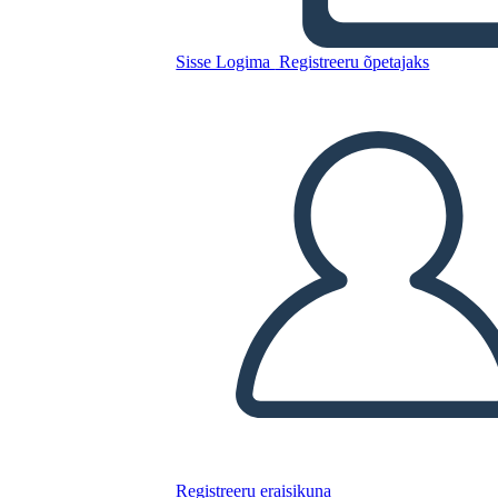
Kopeerige see süžeeskeemid
LUUA STORYBOARD
Sisse Logima
Registreeru õpetajaks
ESITA SLAIDIESITLUST
LOE MULLE
Registreeru eraisikuna