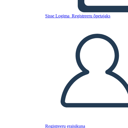
Untitled Storyboard
Sisse Logima
Registreeru õpetajaks
Kopeerige see süžeeskeemid
LUUA STORYBOARD
ESITA SLAIDIESITLUST
LOE MULLE
Registreeru eraisikuna