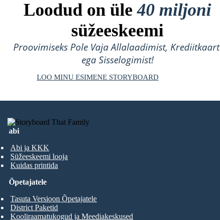
Loodud on üle
40 miljoni
süžeeskeemi
Proovimiseks Pole Vaja Allalaadimist, Krediitkaart
ega Sisselogimist!
LOO MINU ESIMENE STORYBOARD
abi
Abi ja KKK
Süžeeskeemi looja
Kuidas printida
Õpetajatele
Tasuta Versioon Õpetajatele
District Paketid
Kooliraamatukogud ja Meediakeskused