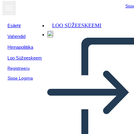
Siss
LOO SÜŽEESKEEMI
Esileht
Vahendid
Kuva
Hinnapoliitika
slaidiseansina
Loo Süžeeskeem
Registreeru
Sisse Logima