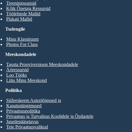
Treeningseansid
Kõik Õpetaja Ressursid
Töölehtede Mallid
Plakati Mallid
Tudengile
Minu Klassiruum
Photos For Class
Meeskondadele
Tasuta Prooviversioon Meeskondadele
Äriressursid
Loo Tööks
Liitu Minu Meeskond
Poliitika
Süžeeskeem Autoriõigused ja
Kasutustingimused
Privaatsuspoliitika
Privaatsus ja Turvalisus Koolidele ja Õpilastele
Juurdepääsetavus
Teie Privaatsusvalikud