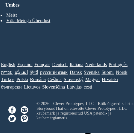
Umbes
Meist
Võta Meiega Ühendust
English
Español
Français
Deutsch
Italiana
Nederlands
Português
עברית
العَرَبِيَّة
हिन्दी
ру́сский язы́к
Dansk
Svenska
Suomi
Norsk
Türkçe
Polski
Româna
Ceština
Slovenský
Magyar
Hrvatski
български
Lietuvos
Slovenščina
Latvijas
eesti
© 2026 - Clever Prototypes, LLC - Kõik õigused kaitstu
StoryboardThat on ettevõtte
Clever Prototypes , LLC
kaubamärk ja registreeritud USA patendi- ja
kaubamärgiametis