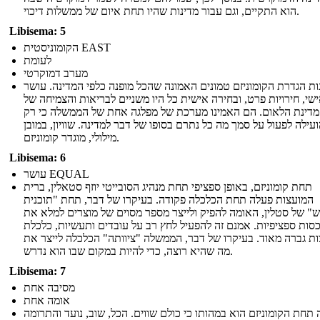
הוא התקיים, וגם עבור מדינות שהיו תחת איום של ממשלות דיכוי.
Libisema: 5
הקומוניסטית EAST
לעומת
מערב דמוקרטי
ות הגדרת הקומוניזם טמונים האמונה שהכל מופנה כלפי המדינה. עושר
שי, חירויות פרט, ובחירה אישית כל היו משניים לבריאות והצמיחה של
מדינת הלאום. הם האמינו מערכת של מפלגה אחת של הממשלה כי רק
עילה לפעול על סמך מה כל נתרם בסופו של דבר למדינה. שוויון, במובן
מילולי, מוגדר קומוניזם.
Libisema: 6
עושר EQUAL
תחת קומוניזם, באופן ספציפי תחת מנהיג הסובייטי יוזף סטאלין, ברית
המועצות פעלה תחת הכלכלה פקודה. בעיקרו של דבר, תחת "תוכנית
" של סטלין, האומה להפיק ולייצר מספר מסוים של מוצרים למלא את
סות ספציפיות. אמנם זה להפעיל לחץ רב על עובדים ותעשיות, כלכלת
ת גברה מאוד. בעיקרו של דבר, הממשלה "ציוותה" הכלכלה לייצר את
מה שהיא רוצה, כדי להיות במקום שבו הוא נדרש.
Libisema: 7
מסיבה אחת
אומה אחת
תחת הקומוניזם הוא במהותו כי כולם שווים. הכל, שוב, נועד והתרומה