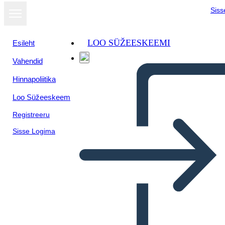
Siss
LOO SÜŽEESKEEMI
Esileht
Vahendid
Hinnapoliitika
Loo Süžeeskeem
Registreeru
Sisse Logima