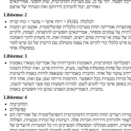
יכה לפעול. יתר על כן, עם מערכת דמוקרטית, שוק חופשי, אמריקאים
ואחרים, יכול להכתיב חירותם ואת העתיד של ארצם.
Libisema: 2
רווח אישי = עושר = כוח קנייה = FUEL לכלכלה
ונקציות אמריקה תחת מערכת כלכלית קפיטליסטית. אמנם יש תקנות
יות על עסקים ומסחר, אמריקאים חופשיים להתפתח, לצמוח, ולקיים
וג של עסק או שירות שהם רוצים. לעומת זאת, זה משחק לתוך האמונה
ש פרט כלכלי כדי לקיים את עצמו משתלב עם הרעיון של גם שיש לומר
בממשלה אחד.
Libisema: 3
פובליקה דמוקרטית, האמונות החברתיות של אמריקה נשארו נאמנות
ונות של פחות ממשלות פולשני, מעיק, חירויות פרט, ואת יכולת השונה
רחיב עושר של אחד. החברה באמריקה ששאפה להיות כאמת לרעיונות
ל זכויות טבעיות ככל האפשר. הזדמנות הייתה שם; עם זאת, אחד היה
ג באופן אישי כדי להגיע לשם. למרות חששות כמו פער העושר והעוני,
כחברה, האמריקאים האמינו שהם היו חופשיים באמת.
Libisema: 4
דֵמוֹקרָטִיָה
קָפִּיטָלִיזם
רות ויעדים תחת החברה הדמוקרטית הקפיטליסטית של אמריקה הם
שמר ולהרחיב חירויות וזכויות אלה. רעיונות של זכויות טבעיות, הצלחה
ישית, וחופש ממהלכי הממשלה המעיקים היו כל המטרות והיעדים של
ינה הדמוקרטית. בנוסף לכך, שמו להם למטרה לשמר דמוקרטיה שבה