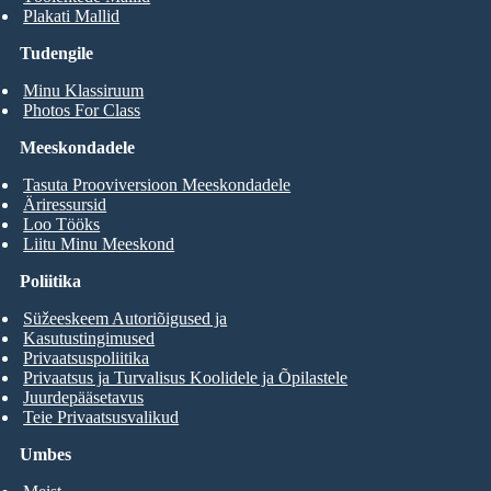
Plakati Mallid
Tudengile
Minu Klassiruum
Photos For Class
Meeskondadele
Tasuta Prooviversioon Meeskondadele
Äriressursid
Loo Tööks
Liitu Minu Meeskond
Poliitika
Süžeeskeem Autoriõigused ja
Kasutustingimused
Privaatsuspoliitika
Privaatsus ja Turvalisus Koolidele ja Õpilastele
Juurdepääsetavus
Teie Privaatsusvalikud
Umbes