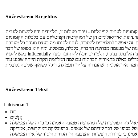
Süžeeskeem Kirjeldus
קומוניזם לעומת קפיטליזם - עבור פעילות זו, תלמידים יהיו להשוות לעומת
רעיונות ואידיאולוגיים הן של דמוקרטיה וקפיטליזם עם כלכלות הקומוניזם
. זה יאפשר לתלמידים להסביר, לנתח לסנתז מה בעצם מוגדר כל מערכת
ות של מעצמה מבחינת החברה, כלכלה, ממשלה, ומה הוא בסופו של דבר
בקש להפיץ influentially על פני הגלובוס. בנוסף, תלמידים יוכלו להתחבר כיצד
דלים כאלה בתאוריה חברתית עם למה המלחמה הקרה הייתה שכנע עוד
Süžeeskeem Tekst
Libisema: 1
כּוֹחַ
אֲנָשִׁים
אולוגיה הפוליטית של דמוקרטיה טמונה האמונה כי כוחה של הממשלה
ופל בסופו של דבר לידיהם של אנשים. כרפובליקה דמוקרטית, אמריקה
מינו כי בחירות חופשיות ההצבעה היו הגדרת היסוד של איך הממשלה