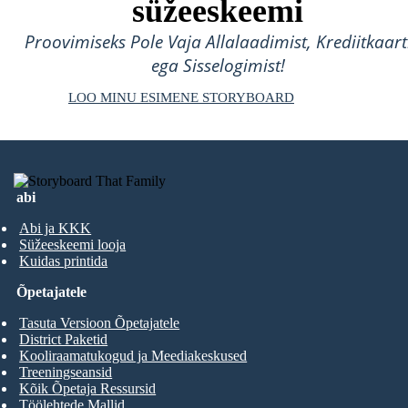
süžeeskeemi
Proovimiseks Pole Vaja Allalaadimist, Krediitkaart
ega Sisselogimist!
LOO MINU ESIMENE STORYBOARD
abi
Abi ja KKK
Süžeeskeemi looja
Kuidas printida
Õpetajatele
Tasuta Versioon Õpetajatele
District Paketid
Kooliraamatukogud ja Meediakeskused
Treeningseansid
Kõik Õpetaja Ressursid
Töölehtede Mallid