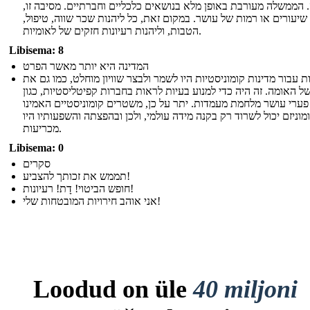
 הממשלה מעורבת באופן מלא בנושאים כלכליים וחברתיים. מסיבה זו,
 שיעורים או רמות של עושר. במקום זאת, כל ליהנות שכר שווה, טיפול,
הטבות, וליהנות רעיונות חזקים של לאומיות.
Libisema: 8
המדינה היא יותר מאשר הפרט
 עבור מדינות קומוניסטיות היו לשמר ולבצר שוויון מוחלט, כמו גם את
ל האומה. זה היה כדי למנוע בעיות לראות בחברות קפיטליסטיות, כגון
פערי עושר מלחמת מעמדות. יתר על כן, משטרים קומוניסטיים האמינו
מוניזם יכול לשרוד רק בקנה מידה עולמי, ולכן ובהפצתה והשפעותיו היו
מכריעות.
Libisema: 0
סקרים
תממש את זכותך להצביע!
חופש הביטוי! דָת! רעיונות!
אני אוהב חירויות המובטחות שלי!
Loodud on üle
40 miljoni