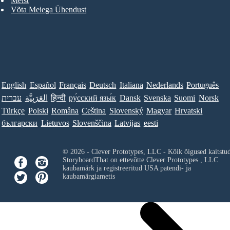
Meist
Võta Meiega Ühendust
English
Español
Français
Deutsch
Italiana
Nederlands
Português
Norsk
Suomi
Svenska
Dansk
ру́сский язы́к
हिन्दी
العَرَبِيَّة
עברית
Türkçe
Polski
Româna
Ceština
Slovenský
Magyar
Hrvatski
български
Lietuvos
Slovenščina
Latvijas
eesti
© 2026 - Clever Prototypes, LLC - Kõik õigused kaitstu
StoryboardThat on ettevõtte
Clever Prototypes , LLC
kaubamärk ja registreeritud USA patendi- ja
kaubamärgiametis