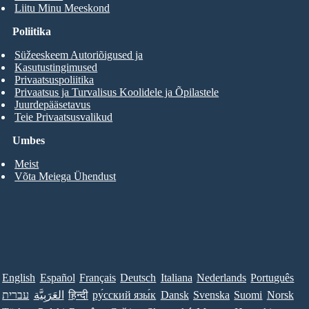
Liitu Minu Meeskond
Poliitika
Süžeeskeem Autoriõigused ja
Kasutustingimused
Privaatsuspoliitika
Privaatsus ja Turvalisus Koolidele ja Õpilastele
Juurdepääsetavus
Teie Privaatsusvalikud
Umbes
Meist
Võta Meiega Ühendust
English
Español
Français
Deutsch
Italiana
Nederlands
Português
עברית
العَرَبِيَّة
हिन्दी
ру́сский язы́к
Dansk
Svenska
Suomi
Norsk