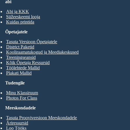
abi
Abi ja KKK
Süžeeskeemi looja
Kuidas printida
Õpetajatele
Tasuta Versioon Õpetajatele
District Paketid
Kooliraamatukogud ja Meediakeskused
Treeningseansid
Kõik Õpetaja Ressursid
Töölehtede Mallid
Plakati Mallid
Tudengile
Minu Klassiruum
Photos For Class
Meeskondadele
Tasuta Prooviversioon Meeskondadele
Äriressursid
Loo Tööks