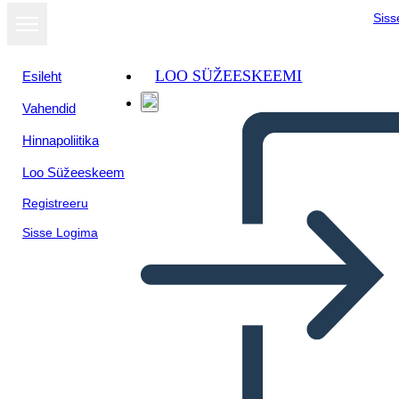
Siss
LOO SÜŽEESKEEMI
Esileht
Vahendid
Hinnapoliitika
Loo Süžeeskeem
Registreeru
Sisse Logima
ארה"ב ציר ההתפשטות