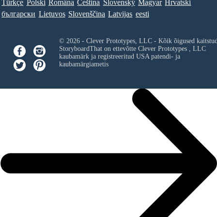
Türkçe
Polski
Româna
Ceština
Slovenský
Magyar
Hrvatski
български
Lietuvos
Slovenščina
Latvijas
eesti
© 2026 - Clever Prototypes, LLC - Kõik õigused kaitstu
StoryboardThat on ettevõtte
Clever Prototypes , LLC
kaubamärk ja registreeritud USA patendi- ja
kaubamärgiametis