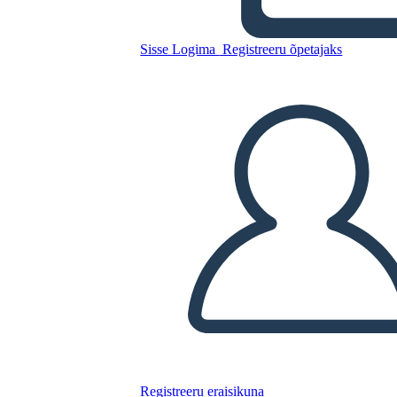
הטריטוריאלית 1803-1959
Sisse Logima
Registreeru õpetajaks
Kopeerige see süžeeskeemid
LUUA STORYBOARD
ESITA SLAIDIESITLUST
LOE MULLE
Registreeru eraisikuna