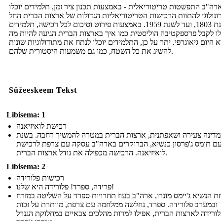
רה"ב התפשטות טריטוריאלית - באמצעות תכנון ציר זמן, תלמידים יוכלו
ונולוגי להתוות הרכישות הטריטוריאליות הגדולות של ארצות הברית החל
משנת 1803, ועד לשנת 1959. באמצעות פירוט וסיכום לכל רכישה, תלמידים
לו לקבל פרספקטיבה הוליסטית כמו איך בארצות הברית הגיעה להיות מה
 היום גיאוגרפי. יתר על כן, התלמידים יוכלו לנתח את מתודולוגיות שונות
להשיג את כל השטח, כמו גם משמעות היסטורית שלהם.
Süžeeskeem Tekst
Libisema: 1
רכישת לואיזיאנה
מדינה צעירה ושאפתנית, ארצות הברית במטרה להמשיך רחבה. בשנת
1803,  תומס ג'פרסון כנשיא, הברוקרים בארה"ב עסקה עם צרפת לרכישת
לואיזיאנה. הרכישה מכפילה את גודל ארצות הברית.
Libisema: 2
רכישות פלורידה
פרידה, ספרד! פלורידה היא שלנו!
 הנשיא ג'יימס מונרו, ארה"ב בעוז תחרויות ספרד על השליטה במזרח
ובמערב פלורידה. ספרד, נחלשה ממלחמה עם צרפת, מוותרת על זכות
ורידה לארצות הברית, אפילו למרות מהלכים צבאיים במחלוקת הגנרל