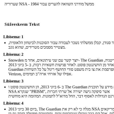
שערוריה NSA - ממשל מודרני השוואה להערים עבור 1984
Süžeeskeem Tekst
Libisema: 1
ד סנודן, קבלן ממשלתי נשכר לעבודה עבור הסוכנות לביטחון הלאומית
מצטייר מסמכים מטרידים, שהוא גונב.
Libisema: 2
Snowden יוצר קשר עם שני עיתונאים, אחד מ- The Guardian בבריטניה,
ואחד מן הוושינגטון פוסט. לאחר פגישות חשאיות רבות, ב -5 ביוני 2013, The
Guardian מפרסמת את צו בית משפט סודי החושף ריגול על כל השיחות
Verizon, אפילו של אזרחי ארה"ב תמימים.
Libisema: 3
ב -6 ביוני 2013, הן הוושינגטון פוסט ו The Guardian לפרסם מידע על תוכנית
NSA שנקרא "PRISM", אשר סיפקה גישה ישירה אל שרתי חברות
Libisema: 4
ביום 30 ביוני 2013, The Guardian מגלה כי לא רק את NSA רגל אמריקאים