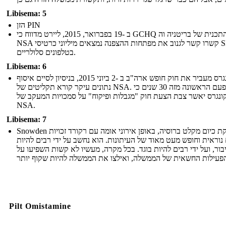
Libisema: 5
הזן PIN
ב -19 בפברואר, 2015, ליירט מדווח כי GCHQ התכנית של בריטניה וה-
NSA קשרו קשר לגנוב את מפתחות ההצפנה נמצאים מיליוני כרטיסי SIM
בטלפונים סלולריים.
Libisema: 6
הקונגרס מעביר את חוק חופש ארה"ב ב -2 ביוני 2015, בניסיון לסיים איסוף
נתונים עיקר קורא תקליטים של NSA. זו הפעם הראשונה מזה 30 שנים כי
ונגרס יאשר צבת הצעת חוק "מגבלות ופיקוח" על סמכויות המעקב של
NSA.
Libisema: 7
Snowden מוענקת כיום מקלט ברוסיה, באופן אירוני אומה עם רקורד זכויות
נוראית וחופש מעט מאוד של העיתונות. הוא נחשב על ידי רבים להיות
יבור, ועל ידי רבים להיות בוגד. בכל מקרה, מעשיו לא קשות השפיעו על
Pilt Omistamine