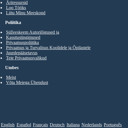
Äriressursid
Loo Tööks
Liitu Minu Meeskond
Poliitika
Süžeeskeem Autoriõigused ja
Kasutustingimused
Privaatsuspoliitika
Privaatsus ja Turvalisus Koolidele ja Õpilastele
Juurdepääsetavus
Teie Privaatsusvalikud
Umbes
Meist
Võta Meiega Ühendust
English
Español
Français
Deutsch
Italiana
Nederlands
Português