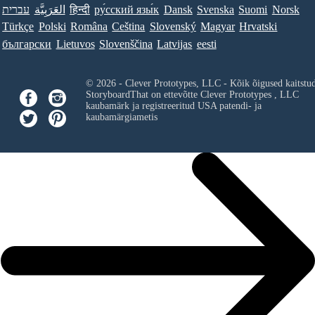
עברית
العَرَبِيَّة
हिन्दी
ру́сский язы́к
Dansk
Svenska
Suomi
Norsk
Türkçe
Polski
Româna
Ceština
Slovenský
Magyar
Hrvatski
български
Lietuvos
Slovenščina
Latvijas
eesti
© 2026 - Clever Prototypes, LLC - Kõik õigused kaitstu
StoryboardThat on ettevõtte
Clever Prototypes , LLC
kaubamärk ja registreeritud USA patendi- ja
kaubamärgiametis