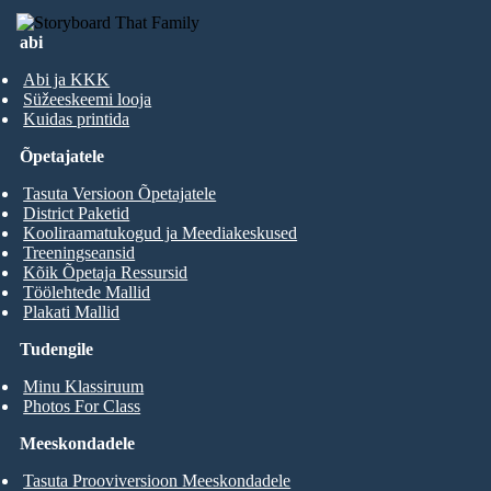
abi
Abi ja KKK
Süžeeskeemi looja
Kuidas printida
Õpetajatele
Tasuta Versioon Õpetajatele
District Paketid
Kooliraamatukogud ja Meediakeskused
Treeningseansid
Kõik Õpetaja Ressursid
Töölehtede Mallid
Plakati Mallid
Tudengile
Minu Klassiruum
Photos For Class
Meeskondadele
Tasuta Prooviversioon Meeskondadele