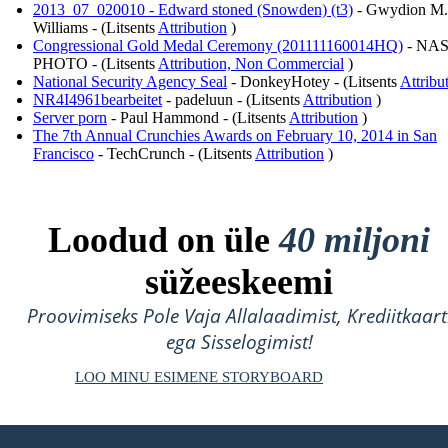
2013_07_020010 - Edward stoned (Snowden) (t3)
- Gwydion M.
Williams - (Litsents
Attribution
)
Congressional Gold Medal Ceremony (201111160014HQ)
- NA
PHOTO - (Litsents
Attribution, Non Commercial
)
National Security Agency Seal
- DonkeyHotey - (Litsents
Attribu
NR4I4961bearbeitet
- padeluun - (Litsents
Attribution
)
Server porn
- Paul Hammond - (Litsents
Attribution
)
The 7th Annual Crunchies Awards on February 10, 2014 in San
Francisco
- TechCrunch - (Litsents
Attribution
)
Loodud on üle
40 miljoni
süžeeskeemi
Proovimiseks Pole Vaja Allalaadimist, Krediitkaart
ega Sisselogimist!
LOO MINU ESIMENE STORYBOARD