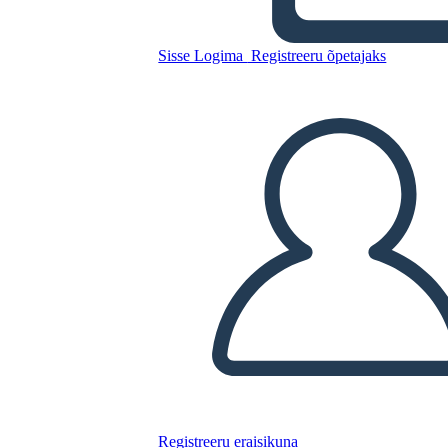
1984
Sisse Logima
Registreeru õpetajaks
Kopeerige see süžeeskeemid
LUUA STORYBOARD
ESITA SLAIDIESITLUST
LOE MULLE
Registreeru eraisikuna