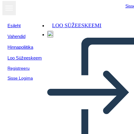
Siss
LOO SÜŽEESKEEMI
Esileht
Vahendid
Hinnapoliitika
Loo Süžeeskeem
Registreeru
Sisse Logima