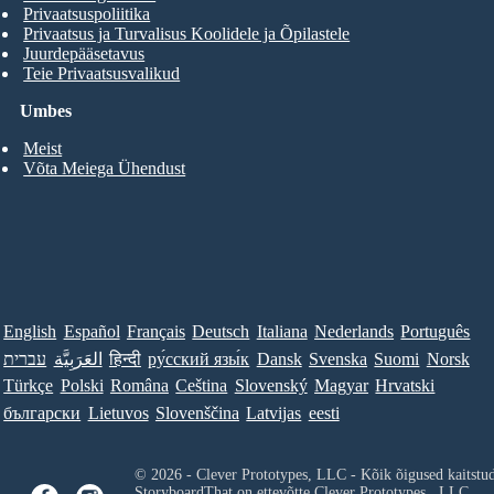
Privaatsuspoliitika
Privaatsus ja Turvalisus Koolidele ja Õpilastele
Juurdepääsetavus
Teie Privaatsusvalikud
Umbes
Meist
Võta Meiega Ühendust
English
Español
Français
Deutsch
Italiana
Nederlands
Português
Norsk
Suomi
Svenska
Dansk
ру́сский язы́к
हिन्दी
العَرَبِيَّة
עברית
Türkçe
Polski
Româna
Ceština
Slovenský
Magyar
Hrvatski
български
Lietuvos
Slovenščina
Latvijas
eesti
© 2026 - Clever Prototypes, LLC - Kõik õigused kaitstu
StoryboardThat on ettevõtte
Clever Prototypes , LLC