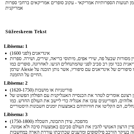
זמן תנועות הספרותיות אמריקאי - עקוב סופרים אמריקאים ברחבי ספרות
אמריקנית
Süžeeskeem Tekst
Libisema: 1
אינדיאנים (לפני 1600)
ן מסורות שבעל פה, שירי אפים, מיתוסי בריאה, שירים, ושירה. ספרות
יאנית כבר זמן רב סביב לפני שהמתנחלים הגיעו. לאחרונה, סופרים כמו
שרמן Alexie החיו סיפורים של אינדיאנים עם סיפוריו, אשר נותן תובנה על
החיים על ההזמנה.
Libisema: 2
פוריטניות או מושבות (1620-1750)
ן רצונם אומרים לטהר את הכנסייה האנגליקנית עם הפולחן הפשוט של
אלוהים, הפוריטנים עזבו את אנגליה כדי ליישב את העולם החדש. כמו
Libisema: 3
מהפכה, עידן התבונה, השכלה (1750-1800)
יין הרצון האנושי להבין את העולם סביבם באמצעות סיבה ולא אמונה.