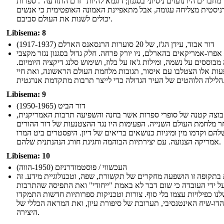
מחברים היו נועזים ניסיוני בסגנון; דוגמא להיות "זרם התודעה". ספרות
ניסטית מצליחה עגומה, אבל מתאפיינת האמונה האופטימית כי אנשים
יכולים לשנות את העולם סביבם.
Libisema: 8
דור אבוד, עידן הג'ז, של 20 סוערות הרנסאנס הארלם (1917-1937)
פרו-אמריקאים בהארלם, ניו יורק פרחה. חלק גדול בסגנון נגזר מקצבי
מבוססים על נשמה, ומילות ג'אז על בלוז, ושימוש סלנג דיקציה היומיום.
ות אלו הצטלבו עם איסור, תגובות מלחמת העולם הראשונה, ואת חיי
די לייצר תרבות מתקדמת אנרגטית.
Libisema: 9
דור הביט (1950-1965)
וצה קטנה של סופרי ספרות אשר בחנה והשפיעה תרבות האמריקנית,
 מלחמת העולם השנייה. הפעימות היו נגד ההצטנעות של דור ההורים
להם וקדמו מין ומיניות כנושאים בריאים של דיון. היפסטרים ביט המרו
אמריקה הצנועה. עם יצירתיות הבוהמה וחגיגת חורג הנהנתנית שלהם.
Libisema: 10
העכשווי / פוסטמודרניזם (1950-הווה)
בתקופה זו הושפעה מחקרים של תקשורת, שפה, וטכנולוגיית מידע. זה
ל ידי העובדה כי שום דבר לא באמת "ייחודי" ואת התפיסה שהתרבות
נו כפילויות עצמו בלי סוף. צורות וטכניקות ספרותיות חדשות התמקדו
הדו-שיח האינטנסיבי, תערובת של סיפורת עיון, ואת המראה הכללי של
היצירה.