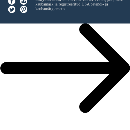
kaubamärk ja registreeritud USA patendi- ja
kaubamärgiametis