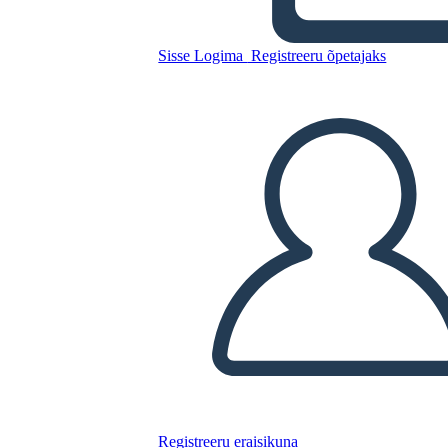
ציר זמן תנועות ספרותי אמריקאי
Sisse Logima
Registreeru õpetajaks
Kopeerige see süžeeskeemid
LUUA STORYBOARD
ESITA SLAIDIESITLUST
LOE MULLE
Registreeru eraisikuna