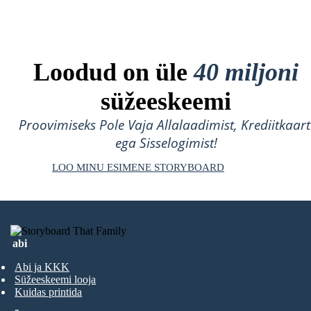
Loodud on üle
40 miljoni
süžeeskeemi
Proovimiseks Pole Vaja Allalaadimist, Krediitkaart
ega Sisselogimist!
LOO MINU ESIMENE STORYBOARD
abi
Abi ja KKK
Süžeeskeemi looja
Kuidas printida