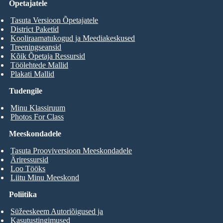
Õpetajatele
Tasuta Versioon Õpetajatele
District Paketid
Kooliraamatukogud ja Meediakeskused
Treeningseansid
Kõik Õpetaja Ressursid
Töölehtede Mallid
Plakati Mallid
Tudengile
Minu Klassiruum
Photos For Class
Meeskondadele
Tasuta Prooviversioon Meeskondadele
Äriressursid
Loo Tööks
Liitu Minu Meeskond
Poliitika
Süžeeskeem Autoriõigused ja
Kasutustingimused