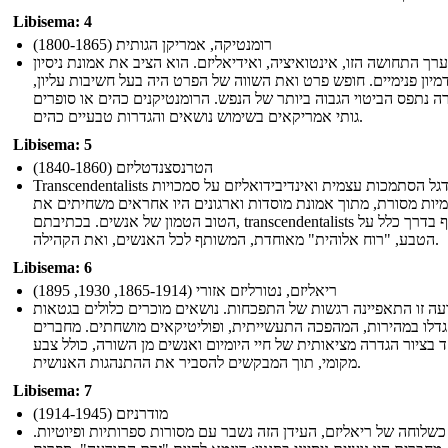
Libisema: 4
רומנטיקה, אמריקן הגותית (1800-1865)
ערך התחושה הזו, אינטואיציה, ואידיאליזם. הוא הציב את אמונת ניסיון
דמיון פנימיים. חופש פרט ואת השווה של הפרט היה בעל חשיבות עליון,
ה נתפס הביטוי הגבוה ביותר של הנפש. הרומנטיקנים כהים או סופרים
גותי אמריקאים בשימוש נושאים והגדרות טבעיים כהים.
Libisema: 5
הטרנסצנדטליזם (1840-1860)
Transcendentalists דגל הסתמכות עצמית ואינדיבידואליזם על סמכויות
מיות מסורת, מתוך אמונת מוסדות וארגונים היו אחראים משחיתים את
הטוב הטמון של אנשים. בכתיבתם, transcendentalists משתקף בדרך כלל על
הטבע, "רוח אלוהית" מאוחדת, המשותף לכל האנשים, ואת הקהילה.
Libisema: 6
ריאליזם, נטורליזם אזורי (1865-1914, 1930, 1895)
עה זו התאפיינה רגשות של התפכחות. נושאים מוכרים כלולים בגטאות
גדלו במהירות, המהפכה התעשייתית, ופוליטיקאים מושחתים. מחברים
בציור הגדרה מציאותית של חיי היומיום ואנשים מן השורה, כולל צבע
מקומי, תוך המבקשים להסביר את ההתנהגות האנושית.
Libisema: 7
מודרניזם (1914-1945)
שלוחה של ריאליזם, העידן הזה נשבר עם מסורות ספרותיות ופיוטיות.