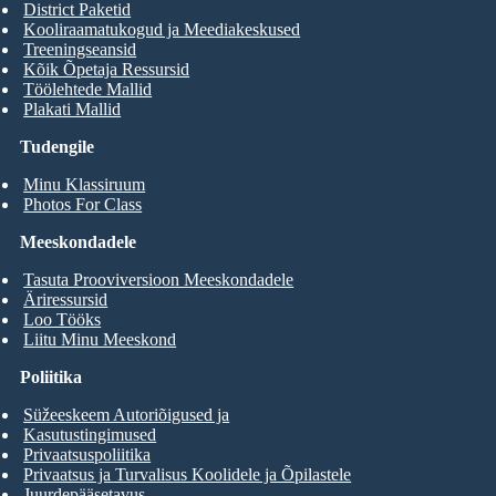
District Paketid
Kooliraamatukogud ja Meediakeskused
Treeningseansid
Kõik Õpetaja Ressursid
Töölehtede Mallid
Plakati Mallid
Tudengile
Minu Klassiruum
Photos For Class
Meeskondadele
Tasuta Prooviversioon Meeskondadele
Äriressursid
Loo Tööks
Liitu Minu Meeskond
Poliitika
Süžeeskeem Autoriõigused ja
Kasutustingimused
Privaatsuspoliitika
Privaatsus ja Turvalisus Koolidele ja Õpilastele
Juurdepääsetavus