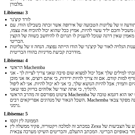
מלבורן.
Libisema: 3
לורד קיצ'נר
תודעה זו של עליונות הטבועה של אירופה אשר זכתה בשבילנו הודו. עם
 משכיל וחכם יליד עשוי להיות, אמיץ ככל שהוא יכול להוכיח את עצמו
מאמין שאין דרגה שנוכל להעניק לו תגרום לו להיחשב כשווה של הקצין
הבריטי.
נות הגלויה לאור של קיצ'נר של הודו הייתה נפוצה. הנחה זו של עליונות
מודרכת קביעת מדיניות בהודו הבריטית.
Libisema: 4
הראשי Machemba
תי למילים שלך אבל יכול למצוא שום סיבה שאני צריך לציית לך - אני
יף למות קודם. אם זה צריך להיות ידידות, כי אתם רוצים, אז אני מוכן
יום ותמיד; אבל להיות הנושא שלך, כי אני לא יכול להיות. אני לא ליפול
לרגליך, כי אתה יצור של אלוהים בדיוק כפי שאני.
ציטוט מפורסם זה מהרב הראשי Machemba שבט יאו הוא דוגמא טובה של
השכל הנאור של מנהיגים אפריקאים רבים. Machemba הוא פונה מפקד צבאי
גרמני.
Libisema: 5
הממונה לין זקסו
במכתב זה למלכה ויקטוריה, פקיד ממשלה לין Zexu מצביע על הצביעות של