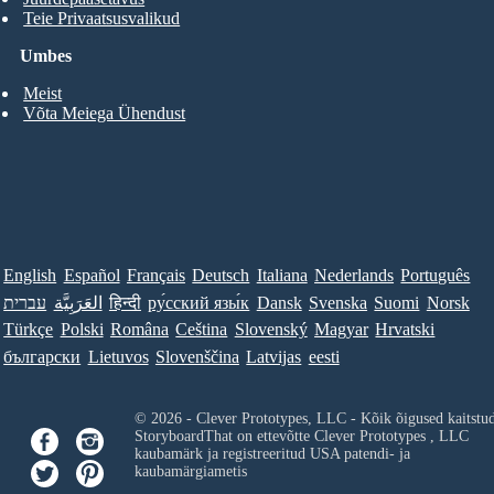
Teie Privaatsusvalikud
Umbes
Meist
Võta Meiega Ühendust
English
Español
Français
Deutsch
Italiana
Nederlands
Português
עברית
العَرَبِيَّة
हिन्दी
ру́сский язы́к
Dansk
Svenska
Suomi
Norsk
Türkçe
Polski
Româna
Ceština
Slovenský
Magyar
Hrvatski
български
Lietuvos
Slovenščina
Latvijas
eesti
© 2026 - Clever Prototypes, LLC - Kõik õigused kaitstu
StoryboardThat on ettevõtte
Clever Prototypes , LLC
kaubamärk ja registreeritud USA patendi- ja
kaubamärgiametis