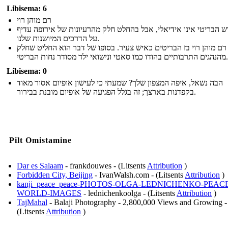
Libisema: 6
רם מוהן רוי
ש הבריטי אינו אידיאלי, אבל בהחלט חלק מהרעיונות של אירופה עדיף
על הדרכים המיושנות שלנו.
רם מוהן רוי בז הבריטים כאיש צעיר. בסופו של דבר הוא החליט שחלק
מהנהגים התרבותיים בהודו כמו סאטי ונישואי ילד מסודר נחות הבריטי.
Libisema: 0
הבה נשאל, איפה המצפון שלך? שמעתי כי לעישון אופיום אסור מאוד
בקפדנות בארצך; זה בגלל הפגיעה של אופיום מובנת בבירור.
Pilt Omistamine
Dar es Salaam
- frankdouwes - (Litsents
Attribution
)
Forbidden City, Beijing
- IvanWalsh.com - (Litsents
Attribution
)
kanji_peace_peace-PHOTOS-OLGA-LEDNICHENKO-PEAC
WORLD-IMAGES
- lednichenkoolga - (Litsents
Attribution
)
TajMahal
- Balaji Photography - 2,800,000 Views and Growing -
(Litsents
Attribution
)