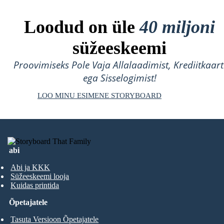
Loodud on üle
40 miljoni
süžeeskeemi
Proovimiseks Pole Vaja Allalaadimist, Krediitkaart
ega Sisselogimist!
LOO MINU ESIMENE STORYBOARD
abi
Abi ja KKK
Süžeeskeemi looja
Kuidas printida
Õpetajatele
Tasuta Versioon Õpetajatele