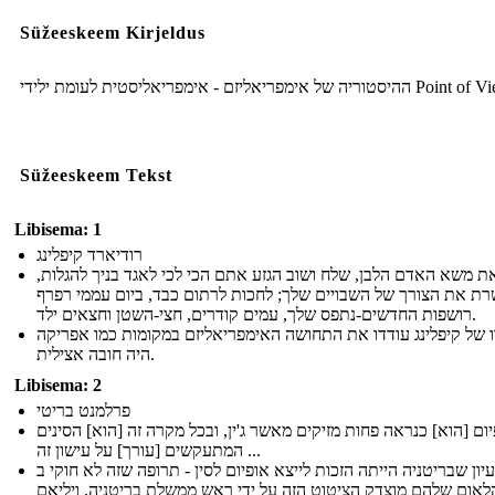
Süžeeskeem Kirjeldus
ההיסטוריה של אימפריאליזם - אימפריאליסטית לעומת ילידי P
Süžeeskeem Tekst
Libisema: 1
רודיארד קיפלינג
את משא האדם הלבן, שלח ושוב הגזע אתם הכי לכי לאגד בניך להגלות
רת את הצורך של השבויים שלך; לחכות לרתום כבד, ביום עממי רפרף
רושפות החדשים-נתפס שלך, עמים קודרים, חצי-השטן וחצאים ילד.
 של קיפלינג עודדו את התחושה האימפריאליזם במקומות כמו אפריקה
היה חובה אצילית.
Libisema: 2
פרלמנט בריטי
ום [הוא] כנראה פחות מזיקים מאשר ג'ין, ובכל מקרה זה [הוא] הסינים
המתעקשים [עורך] על עישון זה ...
יון שבריטניה הייתה הזכות לייצא אופיום לסין - תרופה שזה לא חוקי ב
לאום שלהם מוצדק הציטוט הזה על ידי ראש ממשלת בריטניה, ויליאם