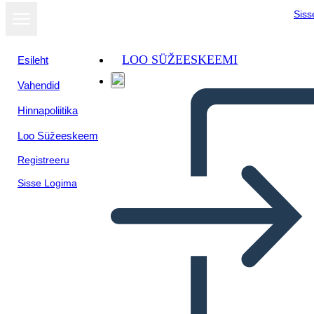
Siss
LOO SÜŽEESKEEMI
Esileht
Vahendid
Hinnapoliitika
Loo Süžeeskeem
Registreeru
Sisse Logima